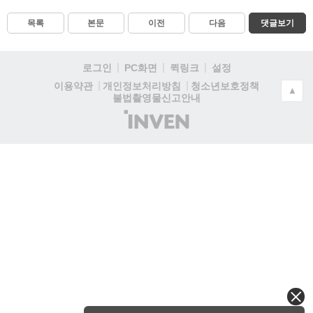
목록
본문
이전
다음
댓글보기
로그인
PC화면
퀵링크
설정
청소년보호정책
이용약관
개인정보처리방침
▲
불법촬영물신고안내
(주)
인
벤