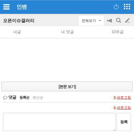
인벤
오픈이슈갤러리
전체보기
공
검
글
지
색
내글
내 댓글
10추글
on/off
쓰
기
[본문 보기]
댓글
등록순
|
최신순
새로고침
새로고침
등록