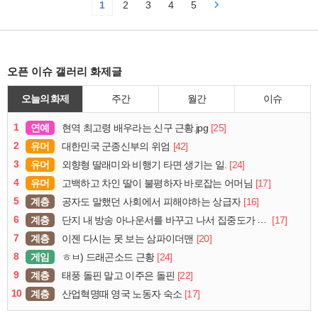
1
2
3
4
5
오픈 이슈 갤러리 화제글
오늘의 화제
주간
월간
이슈
1
연예
[25]
현역 최고령 배우라는 신구 근황.jpg
2
유머
[42]
대한민국 군종신부의 위엄
3
유머
[24]
외향형 딸래미와 비행기 타면 생기는 일.
4
유머
[17]
고백하고 차인 딸이 불평하자 바로잡는 어머님
5
계층
[16]
공자도 말했던 사회에서 피해야하는 상급자
6
계층
[17]
단지 내 방송 아나운서를 바꾸고 나서 집중도가 확 올라갔다는 한 아파트의 안내방송
7
계층
[20]
이젠 다시는 못 보는 삼파이더맨
8
게임
[24]
ㅎㅂ) 드래곤소드 근황
9
계층
[22]
태풍 돌핀 말고 이주은 돌핀
10
계층
[17]
산업혁명때 영국 노동자 숙소