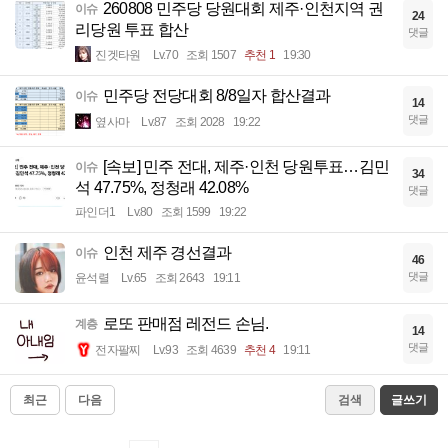
260808 민주당 당원대회 제주·인천지역 권
이슈
24
리당원 투표 합산
댓글
진겟타원
Lv.70
조회 1507
추천 1
19:30
민주당 전당대회 8/8일자 합산결과
이슈
14
댓글
옆사마
Lv.87
조회 2028
19:22
[속보] 민주 전대, 제주·인천 당원투표…김민
이슈
34
석 47.75%, 정청래 42.08%
댓글
파인더1
Lv.80
조회 1599
19:22
인천 제주 경선결과
이슈
46
댓글
윤석렬
Lv.65
조회 2643
19:11
로또 판매점 레전드 손님.
계층
14
댓글
전자팔찌
Lv.93
조회 4639
추천 4
19:11
최근
다음
검색
글쓰기