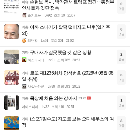
손현보 목사, 백악관서 트럼프 접견‥美정부
이슈
0
인사들과 잇단 접촉
댓글
슬기로움
Lv.92
조회 10
21:07
아까 소나기가 깔짝 떨어지고 난후(일기주
계층
0
의)
댓글
쾌변왕
Lv.91
조회 301
21:02
구매자가 잘못했을 것 같은 상황
기타
2
댓글
히스파니에
Lv.91
조회 765
20:57
로또 제1236회차 당첨번호 (2026년 08월 08
기타
6
일 추첨)
댓글
사실난라쿤
Lv.89
조회 593
20:52
목장에 처음 와본 강아지 ㅋㅋ
계층
1
댓글
아이스티이
Lv.32
조회 419
20:51
(스포?일수도) 지도로 보는 오디세우스의 여
기타
8
정
댓글