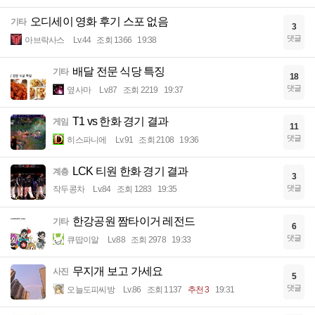
오디세이 영화 후기 스포 없음
기타
3
댓글
아브락사스
Lv.44
조회 1366
19:38
배달 전문 식당 특징
기타
18
댓글
옆사마
Lv.87
조회 2219
19:37
T1 vs 한화 경기 결과
게임
11
댓글
히스파니에
Lv.91
조회 2108
19:36
LCK 티원 한화 경기 결과
계층
3
댓글
작두콩차
Lv.84
조회 1283
19:35
한강공원 짬타이거 레전드
기타
6
댓글
큐땁이알
Lv.88
조회 2978
19:33
무지개 보고 가세요
사진
5
댓글
오늘도피씨방
Lv.86
조회 1137
추천 3
19:31