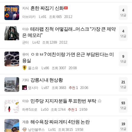
흔한 짜집기 신화
지식
4
댓글
아브라카
Lv.91
조회 665
20:12
테라팹 진척 어떻길래...머스크 “가장 큰 제약
이슈
4
은 메모리”
댓글
균터
Lv.42
조회 1289
20:12
ㅇㅎㅂ? 여친이랑 가면 은근 부담된다는 미
유머
9
용실
댓글
풀소유
Lv.86
조회 3007
20:08
강릉시내 현상황
기타
21
댓글
옆사마
Lv.87
조회 3683
추천 1
20:06
민주당 지지자분들 투표한번 부탁
이슈
93
댓글
하루5프로
Lv.50
조회 1744
추천 1
19:59
해수욕장 짜파게티 4만원 논란
계층
19
댓글
낭만블루스
Lv.91
조회 3815
19:58