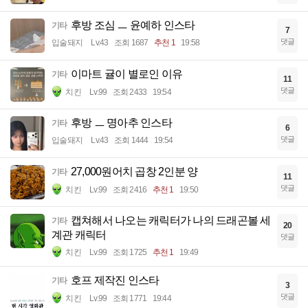
후방 조심 ㅡ 윤예하 인스타
기타
7
댓글
입술돼지
Lv.43
조회 1687
추천 1
19:58
이마트 귤이 별로인 이유
기타
11
댓글
치킨
Lv.99
조회 2433
19:54
후방 ㅡ 명아추 인스타
기타
6
댓글
입술돼지
Lv.43
조회 1444
19:54
27,000원어치 곱창 2인분 양
기타
11
댓글
치킨
Lv.99
조회 2416
추천 1
19:50
캡쳐해서 나오는 캐릭터가 나의 드래곤볼 세
기타
20
계관 캐릭터
댓글
치킨
Lv.99
조회 1725
추천 1
19:49
호프 제작진 인스타
기타
3
댓글
치킨
Lv.99
조회 1771
19:44