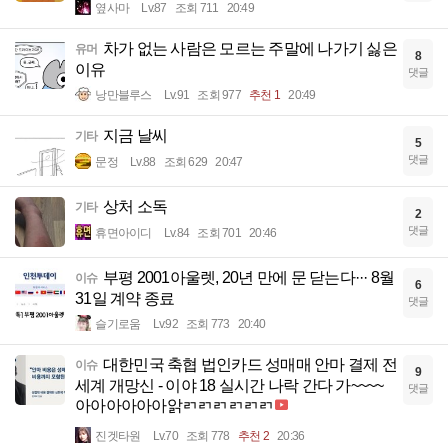
옆사마
Lv.87
조회 711
20:49
차가 없는 사람은 모르는 주말에 나가기 싫은
유머
8
이유
댓글
낭만블루스
Lv.91
조회 977
추천 1
20:49
지금 날씨
기타
5
댓글
문정
Lv.88
조회 629
20:47
상처 소독
기타
2
댓글
휴면아이디
Lv.84
조회 701
20:46
부평 2001아울렛, 20년 만에 문 닫는다··· 8월
이슈
6
31일 계약 종료
댓글
슬기로움
Lv.92
조회 773
20:40
대한민국 축협 법인카드 성매매 안마 결제 전
이슈
9
세계 개망신 - 이야 18 실시간 나락 간다 가~~~~
댓글
아아아아아아앍ㄺㄺㄺㄺㄺㄺ
진겟타원
Lv.70
조회 778
추천 2
20:36