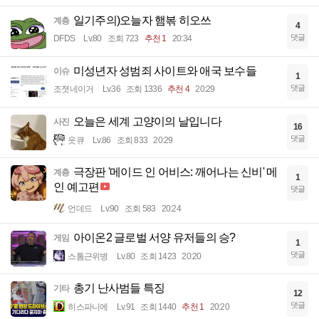
일기주의)오늘자 햄볶 히오쓰
계층
4
댓글
DFDS
Lv.80
조회 723
추천 1
20:34
미성년자 성범죄 사이트와 애국 보수들
이슈
1
댓글
조졋네이거
Lv.36
조회 1336
추천 4
20:29
오늘은 세계 고양이의 날입니다
사진
16
댓글
읏큐
Lv.86
조회 833
20:29
극장판 '메이드 인 어비스: 깨어나는 신비' 메
계층
1
인 예고편
댓글
언데드
Lv.90
조회 583
20:24
아이온2 글로벌 서양 유저들의 승?
게임
1
댓글
스톰근위병
Lv.80
조회 1423
20:20
총기 난사범들 특징
기타
12
댓글
히스파니에
Lv.91
조회 1440
추천 1
20:20