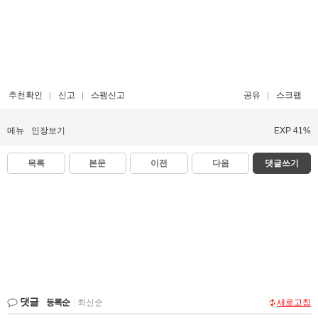
추천확인
신고
스팸신고
공유
스크랩
메뉴
인장보기
EXP 41%
목록
본문
이전
다음
댓글쓰기
댓글
등록순
|
최신순
새로고침