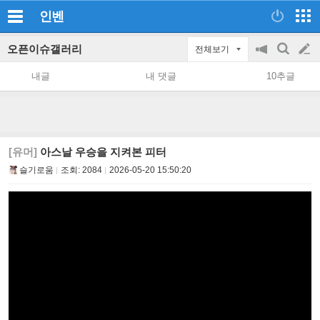
인벤
오픈이슈갤러리
전체보기
공
검
글
지
색
내글
내 댓글
10추글
on/off
쓰
기
[유머]
아스날 우승을 지켜본 피터
슬기로움
조회:
2084
2026-05-20 15:50:20