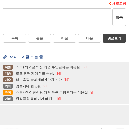
새로고침
등록
목록
본문
이전
다음
댓글보기
ㅇㅇㄱ 지금 뜨는 글
ㅇㅎ) 외외로 막상 가면 부담된다는 미용실.
[21]
계층
로또 판매점 레전드 손님.
[14]
계층
해수욕장 짜파게티 4만원 논란
[19]
계층
강릉시내 현상황
[21]
기타
ㅇㅎㅂ? 여친이랑 가면 은근 부담된다는 미용실
[9]
유머
한강공원 짬타이거 레전드
[6]
기타