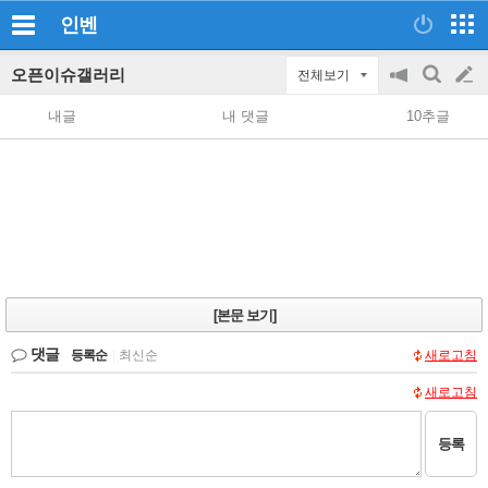
인벤
오픈이슈갤러리
전체보기
공
검
글
지
색
내글
내 댓글
10추글
on/off
쓰
기
[본문 보기]
댓글
등록순
|
최신순
새로고침
새로고침
등록