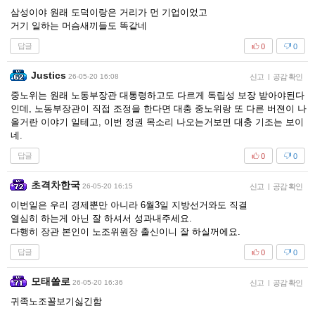
삼성이야 원래 도덕이랑은 거리가 먼 기업이었고
거기 일하는 머슴새끼들도 똑같네
답글
0
0
Justics
26-05-20 16:08
신고
|
공감 확인
중노위는 원래 노동부장관 대통령하고도 다르게 독립성 보장 받아야된다
인데, 노동부장관이 직접 조정을 한다면 대충 중노위랑 또 다른 버젼이 나
올거란 이야기 일테고, 이번 정권 목소리 나오는거보면 대충 기조는 보이
네.
답글
0
0
초격차한국
26-05-20 16:15
신고
|
공감 확인
이번일은 우리 경제뿐만 아니라 6월3일 지방선거와도 직결
열심히 하는게 아닌 잘 하셔서 성과내주세요.
다행히 장관 본인이 노조위원장 출신이니 잘 하실꺼에요.
답글
0
0
모태쏠로
26-05-20 16:36
신고
|
공감 확인
귀족노조꼴보기싫긴함