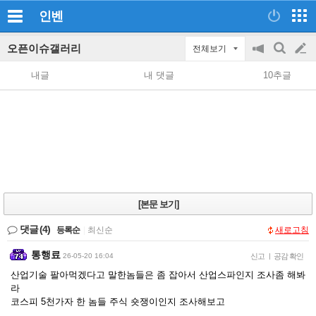
인벤
오픈이슈갤러리
전체보기
공
검
글
지
색
내글
내 댓글
10추글
on/off
쓰
기
[본문 보기]
댓글
(4)
등록순
|
최신순
새로고침
통행료
26-05-20 16:04
신고
|
공감 확인
산업기술 팔아먹겠다고 말한놈들은 좀 잡아서 산업스파인지 조사좀 해봐
라
코스피 5천가자 한 놈들 주식 숏쟁이인지 조사해보고