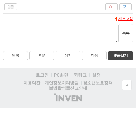
답글
0
0
새로고침
등록
목록
본문
이전
다음
댓글보기
로그인
PC화면
퀵링크
설정
청소년보호정책
이용약관
개인정보처리방침
▲
불법촬영물신고안내
(주)
인
벤