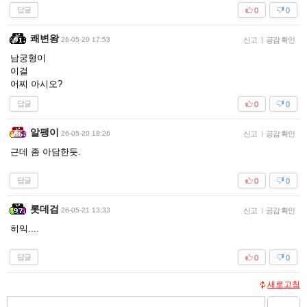
답글
0
0
쾌변왕
26-05-20 17:53
신고
|
공감 확인
남궁형이
이걸
어찌 아시오?
답글
0
0
알팽이
26-05-20 18:26
신고
|
공감 확인
근데 좀 아담한듯.
답글
0
0
롯데검
26-05-21 13:33
신고
|
공감 확인
히익....
답글
0
0
새로고침