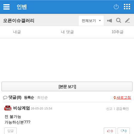
인벤
오픈이슈갤러리
전체보기
공
검
글
지
색
내글
내 댓글
10추글
on/off
쓰
기
[본문 보기]
댓글
(8)
등록순
|
최신순
새로고침
비상계엄
26-05-20 15:54
신고
|
공감 확인
전 불가능
가능하신분???
답글
0
0