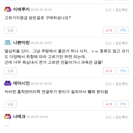
이에루카
26-05-20 15:54
신고
|
공감 확인
고유가지원금 받은걸로 구매하셨나요?
답글
0
0
나쁜마린
26-05-20 15:57
신고
|
공감 확인
열심히들 산다.. 그냥 쿠팡에서 좋은거 하나 사지.. ㅜㅠ 종류도 많고 크기
도 다양해서 취향에 따라 고르기만 하면 되는데..
근데 너무 욕심내서 큰거 고르면 안들어가니 과욕은 금물!
답글
0
0
데마시안
26-05-20 16:31
신고
|
공감 확인
저러면 흡착판머리쪽 연결부가 분리가 잘되어서 뺄때 분리됨
답글
0
0
나메크
26-05-20 16:54
신고
|
공감 확인
....