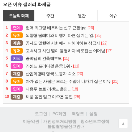
오픈 이슈 갤러리 화제글
오늘의 화제
주간
월간
이슈
1
연예
[26]
현역 최고령 배우라는 신구 근황.jpg
2
유머
[25]
외향형 딸래미와 비행기 타면 생기는 일.
3
계층
[22]
공자도 말했던 사회에서 피해야하는 상급자
4
유머
[17]
고백하고 차인 딸이 불평하자 바로잡는 어머님
5
지식
[11]
중력댐의 건축해부도
6
연예
[11]
리센느 프리티걸 음중 1위~
7
계층
[20]
산업혁명때 영국 노동자 숙소
8
유머
[21]
차가 없는 사람은 모르는 주말에 나가기 싫은 이유
9
연예
[18]
다음주 놀토 리센느 출연...
10
계층
[25]
태풍 돌핀 말고 이주은 돌핀
로그인
PC화면
퀵링크
설정
청소년보호정책
이용약관
개인정보처리방침
▲
불법촬영물신고안내