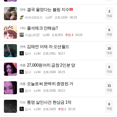
결국 울었다는 블핑 지수
연예
3
댓글
라라크로포드
Lv.87
조회 1834
00:29
출석체크 안해슴?
기타
0
댓글
사실난라쿤
Lv.89
조회 655
추천 4
00:28
김채연 어제 자 오션월드
연예
10
댓글
입사
Lv.94
조회 2661
00:27
27,000원어치 곱창 2인분 양
계층
0
댓글
입사
Lv.94
조회 2048
00:25
오늘로써 완벽히 증명된 거
계층
11
댓글
입사
Lv.94
조회 2836
00:22
통영 살인사건 현상금 1억
이슈
6
댓글
입사
Lv.94
조회 2829
추천 1
00:19