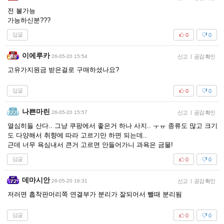
전 불가능
가능하신분???
답글
0
0
이에루카
26-05-20 15:54
신고
|
공감 확인
고유가지원금 받은걸로 구매하셨나요?
답글
0
0
나쁜마린
26-05-20 15:57
신고
|
공감 확인
열심히들 산다.. 그냥 쿠팡에서 좋은거 하나 사지.. ㅜㅠ 종류도 많고 크기
도 다양해서 취향에 따라 고르기만 하면 되는데..
근데 너무 욕심내서 큰거 고르면 안들어가니 과욕은 금물!
답글
0
0
데마시안
26-05-20 16:31
신고
|
공감 확인
저러면 흡착판머리쪽 연결부가 분리가 잘되어서 뺄때 분리됨
답글
0
0