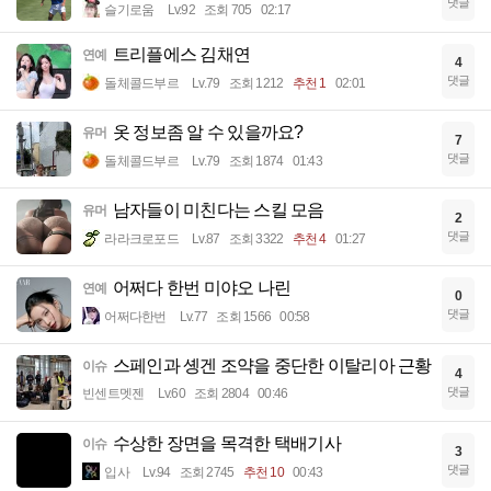
댓글
슬기로움
Lv.92
조회 705
02:17
트리플에스 김채연
연예
4
댓글
돌체콜드부르
Lv.79
조회 1212
추천 1
02:01
옷 정보좀 알 수 있을까요?
유머
7
댓글
돌체콜드부르
Lv.79
조회 1874
01:43
남자들이 미친다는 스킬 모음
유머
2
댓글
라라크로포드
Lv.87
조회 3322
추천 4
01:27
어쩌다 한번 미야오 나린
연예
0
댓글
어쩌다한번
Lv.77
조회 1566
00:58
스페인과 솅겐 조약을 중단한 이탈리아 근황
이슈
4
댓글
빈센트멧젠
Lv.60
조회 2804
00:46
수상한 장면을 목격한 택배기사
이슈
3
댓글
입사
Lv.94
조회 2745
추천 10
00:43