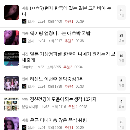
(ㅇㅎ?) 현재 한국에 있는 일본 그라비아 누
계층
8
나
댓글
입사
Lv.94
조회 4400
추천 1
00:39
웨이팅 엄청나다는 애호박 국밥
계층
29
댓글
입사
Lv.94
조회 3917
추천 2
00:36
일본 기상청피셜 :한국아 니네가 원하는거 보
사진
10
내줄게
댓글
Dogdrip
Lv.22
조회 3895
추천 2
00:34
리센느 이번주 음악중심 1위
연예
5
댓글
입사
Lv.94
조회 1738
추천 4
00:33
정신건강에 도움이 되는 생각 10가지
유머
4
댓글
분당리자몽
Lv.62
조회 2116
추천 4
00:33
은근 마니아층 많은 음식 취향
계층
8
댓글
입사
Lv.94
조회 2206
추천 1
00:29