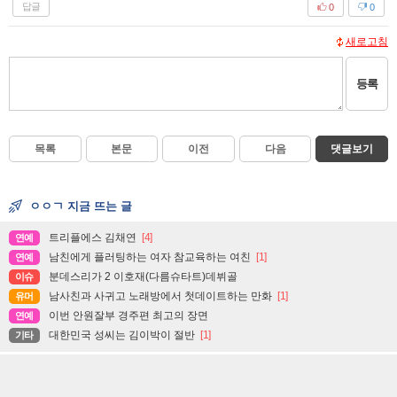
답글
0
0
새로고침
등록
목록
본문
이전
다음
댓글보기
ㅇㅇㄱ 지금 뜨는 글
트리플에스 김채연
[4]
연예
남친에게 플러팅하는 여자 참교육하는 여친
[1]
연예
분데스리가 2 이호재(다름슈타트)데뷔골
이슈
남사친과 사귀고 노래방에서 첫데이트하는 만화
[1]
유머
이번 안원잘부 경주편 최고의 장면
연예
대한민국 성씨는 김이박이 절반
[1]
기타