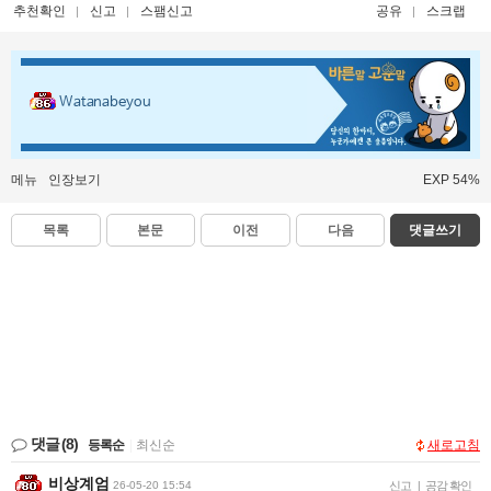
추천확인
신고
스팸신고
공유
스크랩
Watanabeyou
메뉴
인장보기
EXP 54%
목록
본문
이전
다음
댓글쓰기
댓글
(8)
등록순
|
최신순
새로고침
비상계엄
26-05-20 15:54
신고
|
공감 확인