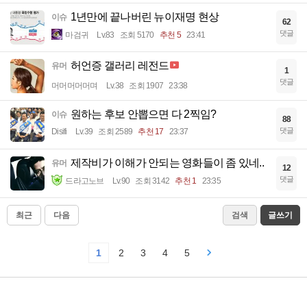
1년만에 끝나버린 뉴이재명 현상
이슈
62
댓글
마검귀
Lv.83
조회 5170
추천 5
23:41
허언증 갤러리 레전드
유머
1
댓글
머머머머머며
Lv.38
조회 1907
23:38
원하는 후보 안뽑으면 다 2찍임?
이슈
88
댓글
Disifi
Lv.39
조회 2589
추천 17
23:37
제작비가 이해가 안되는 영화들이 좀 있네..
유머
12
댓글
드라고노브
Lv.90
조회 3142
추천 1
23:35
최근
다음
검색
글쓰기
1
2
3
4
5