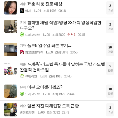
15호 태풍 진로 예상
계층
2
댓글
입사
Lv.94
조회 1998
00:18
침착맨 채널 직원1명당 22개씩 영상작업한
유머
2
다구요?
댓글
드라고노브
Lv.90
조회 2820
추천 1
00:15
폴드8 일주일 써본 후기....
기타
20
댓글
암꼬또모타쥬
Lv.60
조회 5848
23:55
ㅆ계층) 라노벨 독자들이 말하는 국밥 라노벨
계층
5
완결작 천하오절
댓글
큐땁이알
Lv.88
조회 1918
23:45
이분 오이갤러겠죠?
유머
10
댓글
드라고노브
Lv.90
조회 1979
23:44
일본 지진 피해현장 도독 근황
이슈
3
댓글
빈센트멧젠
Lv.60
조회 3532
23:43