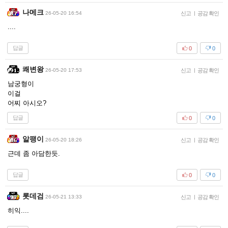
나메크
26-05-20 16:54
신고
|
공감 확인
....
답글
0
0
쾌변왕
26-05-20 17:53
신고
|
공감 확인
남궁형이
이걸
어찌 아시오?
답글
0
0
알팽이
26-05-20 18:26
신고
|
공감 확인
근데 좀 아담한듯.
답글
0
0
롯데검
26-05-21 13:33
신고
|
공감 확인
히익....