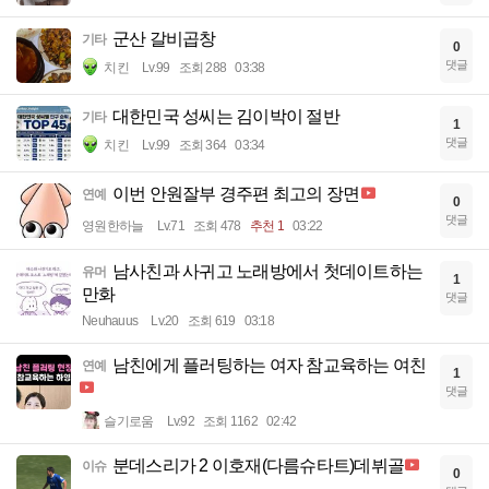
군산 갈비곱창
기타
0
댓글
치킨
Lv.99
조회 288
03:38
대한민국 성씨는 김이박이 절반
기타
1
댓글
치킨
Lv.99
조회 364
03:34
이번 안원잘부 경주편 최고의 장면
연예
0
댓글
영원한하늘
Lv.71
조회 478
추천 1
03:22
남사친과 사귀고 노래방에서 첫데이트하는
유머
1
만화
댓글
Neuhauus
Lv.20
조회 619
03:18
남친에게 플러팅하는 여자 참교육하는 여친
연예
1
댓글
슬기로움
Lv.92
조회 1162
02:42
분데스리가 2 이호재(다름슈타트)데뷔골
이슈
0