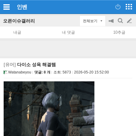
인벤
오픈이슈갤러리
전체보기
공
검
글
지
색
내글
내 댓글
10추글
on/off
쓰
기
[유머]
다이소 성욕 해결템
Watanabeyou
댓글: 8 개
조회:
5873
2026-05-20 15:52:00