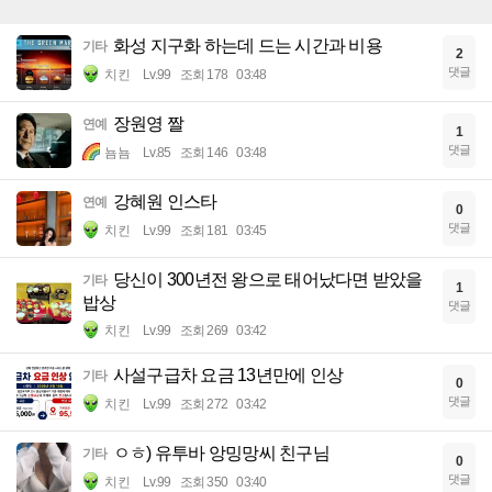
화성 지구화 하는데 드는 시간과 비용
기타
2
댓글
치킨
Lv.99
조회 178
03:48
장원영 짤
연예
1
댓글
뇸뇸
Lv.85
조회 146
03:48
강혜원 인스타
연예
0
댓글
치킨
Lv.99
조회 181
03:45
당신이 300년전 왕으로 태어났다면 받았을
기타
1
밥상
댓글
치킨
Lv.99
조회 269
03:42
사설구급차 요금 13년만에 인상
기타
0
댓글
치킨
Lv.99
조회 272
03:42
ㅇㅎ) 유투바 앙밍망씨 친구님
기타
0
댓글
치킨
Lv.99
조회 350
03:40