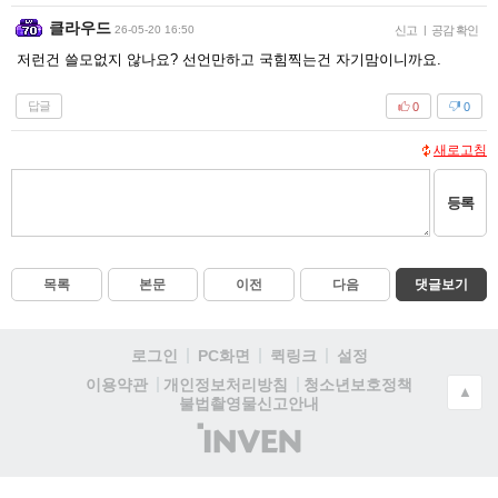
클라우드
26-05-20 16:50
신고
|
공감 확인
저런건 쓸모없지 않나요? 선언만하고 국힘찍는건 자기맘이니까요.
답글
0
0
새로고침
등록
목록
본문
이전
다음
댓글보기
로그인
PC화면
퀵링크
설정
청소년보호정책
이용약관
개인정보처리방침
▲
불법촬영물신고안내
(주)
인
벤