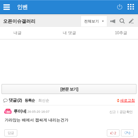
인벤
오픈이슈갤러리
전체보기
공
검
글
지
색
내글
내 댓글
10추글
on/off
쓰
기
[본문 보기]
댓글
(2)
등록순
|
최신순
새로고침
루미네
26-05-20 16:07
신고
|
공감 확인
가라앉는 배에서 잽싸게 내리는건가
답글
2
0