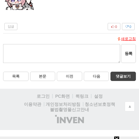
답글
0
0
새로고침
등록
목록
본문
이전
다음
댓글보기
로그인
PC화면
퀵링크
설정
청소년보호정책
이용약관
개인정보처리방침
▲
불법촬영물신고안내
(주)
인
벤