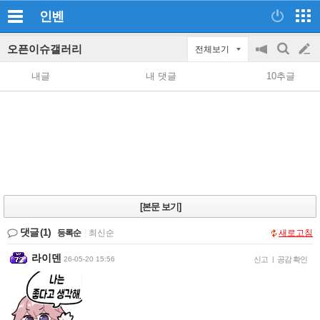
인벤
오픈이슈갤러리
전체보기
공
검
글
지
색
내글
내 댓글
10추글
on/off
쓰
기
[본문 보기]
댓글
(1)
등록순
|
최신순
새로고침
라이덴
26-05-20 15:56
신고
|
공감 확인