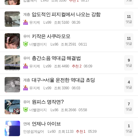
입술돼지
Lv.43
조회 3166
추천 1
06:27
압도적인 피지컬에서 나오는 강함
계층
11
댓글
뮤지케
Lv.99
조회 5160
06:26
키작은 사쿠라모모
유머
11
댓글
너빨갱이지
Lv.86
조회 2591
06:11
층간소음 역대급 해결법
유머
9
댓글
뮤지케
Lv.99
조회 4490
추천 2
06:09
대구->서울 운전한 역대급 초딩
계층
4
댓글
뮤지케
Lv.99
조회 3390
06:03
원피스 명작면?
유머
7
댓글
너빨갱이지
Lv.86
조회 2666
05:58
언제나 아이브
연예
1
댓글
인생쉽게살어
Lv.60
조회 1133
추천 1
05:39