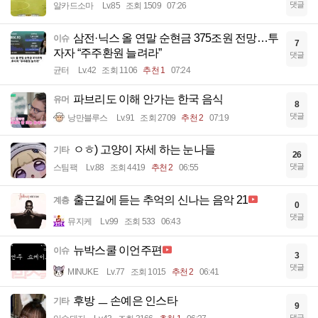
댓글
알카드소마
Lv.85
조회 1509
07:26
삼전·닉스 올 연말 순현금 375조원 전망…투
이슈
7
자자 “주주환원 늘려라”
댓글
균터
Lv.42
조회 1106
추천 1
07:24
파브리도 이해 안가는 한국 음식
유머
8
댓글
낭만블루스
Lv.91
조회 2709
추천 2
07:19
ㅇㅎ) 고양이 자세 하는 눈나들
기타
26
댓글
스팀팩
Lv.88
조회 4419
추천 2
06:55
출근길에 듣는 추억의 신나는 음악 21
계층
0
댓글
뮤지케
Lv.99
조회 533
06:43
뉴박스쿨 이언주편
이슈
3
댓글
MINUKE
Lv.77
조회 1015
추천 2
06:41
후방 ㅡ 손예은 인스타
기타
9
댓글