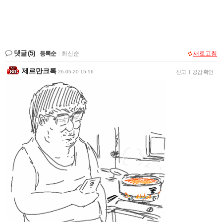
댓글
(5)
등록순
|
최신순
새로고침
제르만크록
26-05-20 15:56
신고
|
공감 확인