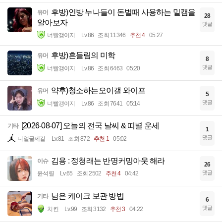
후방)인방 누나들이 돈벌때 사용하는 밑캠을
유머
28
알아보자
댓글
너빨갱이지
Lv.86
조회 11346
추천 4
05:27
후방)흔들림의 미학
유머
8
댓글
너빨갱이지
Lv.86
조회 6463
05:20
약후)청소하는오이갤 와이프
유머
5
댓글
너빨갱이지
Lv.86
조회 7641
05:14
[2026-08-07] 오늘의 전국 날씨 & 띠별 운세
기타
1
댓글
니얼굴제길
Lv.81
조회 872
추천 1
05:02
김용 : 정청래는 반명커밍아웃 해라
이슈
26
댓글
윤석렬
Lv.65
조회 2502
추천 4
04:42
남은 케이크 보관 방법
기타
6
댓글
치킨
Lv.99
조회 3132
추천 3
04:22