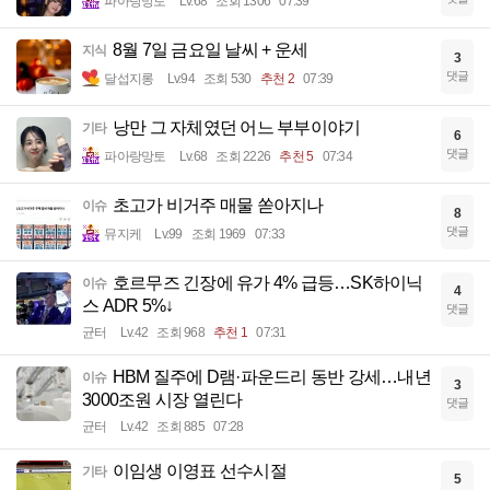
파아랑망토
Lv.68
조회 1306
07:39
8월 7일 금요일 날씨 + 운세
지식
3
댓글
달섭지롱
Lv.94
조회 530
추천 2
07:39
낭만 그 자체였던 어느 부부이야기
기타
6
댓글
파아랑망토
Lv.68
조회 2226
추천 5
07:34
초고가 비거주 매물 쏟아지나
이슈
8
댓글
뮤지케
Lv.99
조회 1969
07:33
호르무즈 긴장에 유가 4% 급등…SK하이닉
이슈
4
스 ADR 5%↓
댓글
균터
Lv.42
조회 968
추천 1
07:31
HBM 질주에 D램·파운드리 동반 강세…내년
이슈
3
3000조원 시장 열린다
댓글
균터
Lv.42
조회 885
07:28
이임생 이영표 선수시절
기타
5