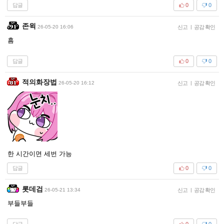
답글
0
0
존윅
26-05-20 16:06
신고
|
공감 확인
흠
답글
0
0
적의화장법
26-05-20 16:12
신고
|
공감 확인
한 시간이면 세번 가능
답글
0
0
롯데검
26-05-21 13:34
신고
|
공감 확인
부들부들
답글