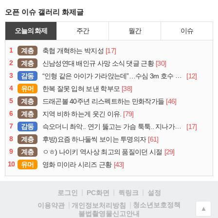
오픈 이슈 갤러리 화제글
오늘의 화제
주간
월간
이슈
1
계층
[17]
축협 개혁하는 박지성
2
계층
[30]
신남성연대 배인규 사망 소식 댓글 근황
3
감동
[12]
“인형 같은 아이가 가라앉는데”…수심 3m 호수 뛰어든 60대 의인
4
유머
[38]
한복 잘못 입혀 보낸 학부모
5
계층
[46]
드래곤볼 40주년 리스펙트하는 만화작가들
6
계층
[79]
지역 비하 하는게 웃긴 이유.
7
감동
[17]
슥오더니 촤악.. 연기 뚫고는 가슴 툭툭.. 지나가던 아재의 정체
8
계층
[61]
후방)요즘 하나둘씩 보이는 투명의자
9
계층
[29]
ㅇㅎ) 나이키 역사상 최고의 품질이던 시절
10
유머
[43]
영화 미이라 시리즈 근황
로그인
PC화면
퀵링크
설정
청소년보호정책
이용약관
개인정보처리방침
▲
불법촬영물신고안내