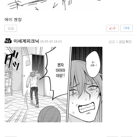
에이 젠장
답글
0
0
이세계피크닉
26-05-20 16:01
신고
|
공감 확인