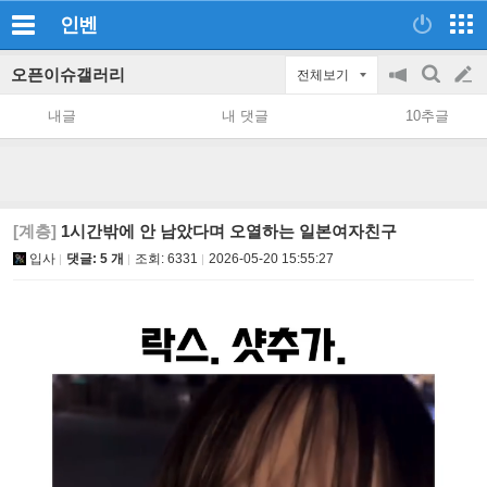
인벤
오픈이슈갤러리
전체보기
공
검
글
지
색
내글
내 댓글
10추글
on/off
쓰
기
[계층]
1시간밖에 안 남았다며 오열하는 일본여자친구
입사
댓글: 5 개
조회:
6331
2026-05-20 15:55:27