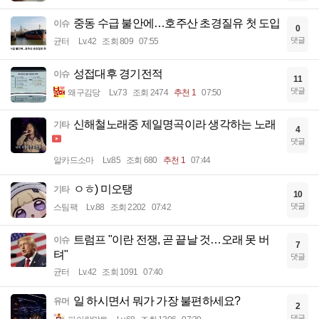
중동 수급 불안에…호주산 초경질유 첫 도입
이슈
0
댓글
균터
Lv.42
조회 809
07:55
성접대후 경기전적
이슈
11
댓글
왜구김당
Lv.73
조회 2474
추천 1
07:50
신해철노래중 제일명곡이라 생각하는 노래
기타
4
댓글
알카드소마
Lv.85
조회 680
추천 1
07:44
ㅇㅎ) 미오탱
기타
10
댓글
스팀팩
Lv.88
조회 2202
07:42
트럼프 "이란 전쟁, 곧 끝날 것…오래 못 버
이슈
7
텨"
댓글
균터
Lv.42
조회 1091
07:40
일 하시면서 뭐가 가장 불편하세요?
유머
2
댓글