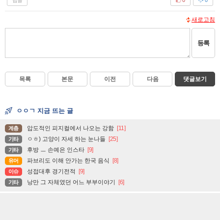
0
0
새로고침
등록
목록
본문
이전
다음
댓글보기
ㅇㅇㄱ 지금 뜨는 글
압도적인 피지컬에서 나오는 강함
[11]
계층
ㅇㅎ) 고양이 자세 하는 눈나들
[25]
기타
후방 ㅡ 손예은 인스타
[9]
기타
파브리도 이해 안가는 한국 음식
[8]
유머
성접대후 경기전적
[9]
이슈
낭만 그 자체였던 어느 부부이야기
[6]
기타