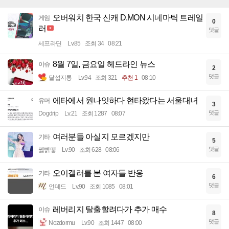
오버워치 한국 신캐 D.MON 시네마틱 트레일
게임
0
러
댓글
세프라딘
Lv.85
조회 34
08:21
8월 7일, 금요일 헤드라인 뉴스
이슈
2
댓글
달섭지롱
Lv.94
조회 321
추천 1
08:10
에타에서 원나잇하다 현타왔다는 서울대녀
유머
3
댓글
Dogdrip
Lv.21
조회 1287
08:07
여러분들 아실지 모르겠지만
기타
5
댓글
꿻뻵뗗
Lv.90
조회 628
08:06
오이갤러를 본 여자들 반응
기타
6
댓글
언데드
Lv.90
조회 1085
08:01
레버리지 탈출할려다가 추가 매수
이슈
8
댓글
Nozdormu
Lv.90
조회 1447
08:00