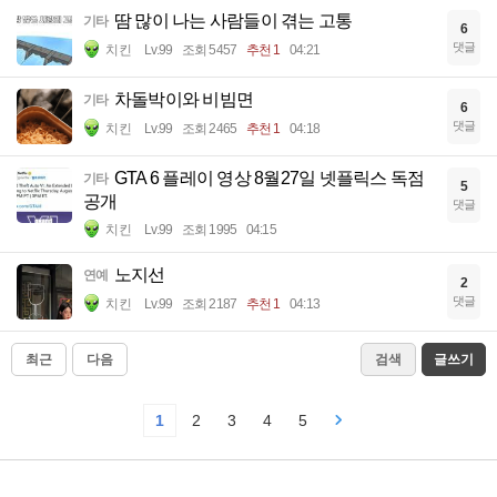
땀 많이 나는 사람들이 겪는 고통
기타
6
댓글
치킨
Lv.99
조회 5457
추천 1
04:21
차돌박이와 비빔면
기타
6
댓글
치킨
Lv.99
조회 2465
추천 1
04:18
GTA 6 플레이 영상 8월27일 넷플릭스 독점
기타
5
공개
댓글
치킨
Lv.99
조회 1995
04:15
노지선
연예
2
댓글
치킨
Lv.99
조회 2187
추천 1
04:13
최근
다음
검색
글쓰기
1
2
3
4
5