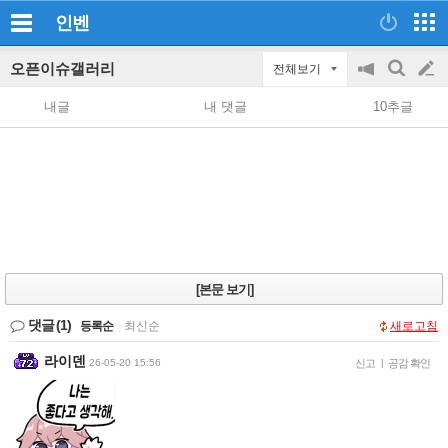
인벤
오픈이슈갤러리
전체보기
공
검
글
지
색
내글
내 댓글
10추글
on/off
쓰
기
[본문 보기]
댓글
(1)
등록순
|
최신순
새로고침
라이덴
26-05-20 15:56
신고
|
공감 확인