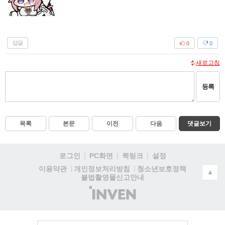
답글
0
0
새로고침
등록
목록
본문
이전
다음
댓글보기
로그인
PC화면
퀵링크
설정
청소년보호정책
이용약관
개인정보처리방침
▲
불법촬영물신고안내
(주)
인
벤