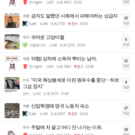
댓글
전자팔찌
Lv.93
조회 4023
15:52
공자도 말했던 사회에서 피해야하는 상급자
계층
12
댓글
Earth
Lv.96
조회 2792
추천 9
15:50
귀여운 고양이짤
유머
5
댓글
너빨갱이지
Lv.86
조회 1255
15:50
약혐) 상처에 소독약 뿌리는 남자.
계층
11
댓글
전자팔찌
Lv.93
조회 3582
추천 2
15:49
"미국 해상봉쇄로 이란 원유수출 중단‥하르
이슈
4
그섬 정지"
댓글
균터
Lv.42
조회 1475
15:46
산업혁명때 영국 노동자 숙소
계층
17
댓글
Earth
Lv.96
조회 2607
추천 6
15:44
주말에 차 끌고 어디 안 나가는 이유.
유머
10
댓글