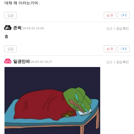
대체 왜 이러는거여..
답글
0
0
존윅
26-05-20 16:06
신고
|
공감 확인
흠
답글
0
0
일권만파
26-05-20 16:27
신고
|
공감 확인