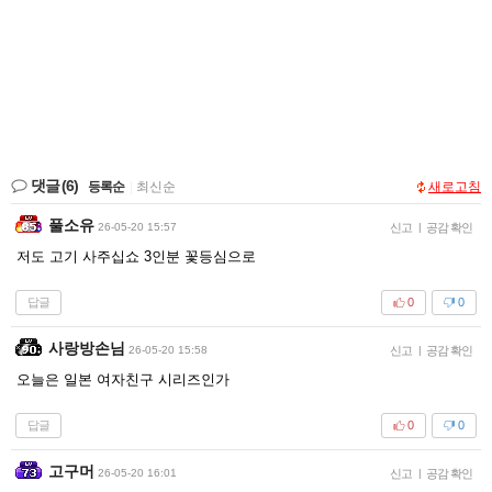
댓글
(6)
등록순
|
최신순
새로고침
풀소유
26-05-20 15:57
신고
|
공감 확인
저도 고기 사주십쇼 3인분 꽃등심으로
답글
0
0
사랑방손님
26-05-20 15:58
신고
|
공감 확인
오늘은 일본 여자친구 시리즈인가
답글
0
0
고구머
26-05-20 16:01
신고
|
공감 확인