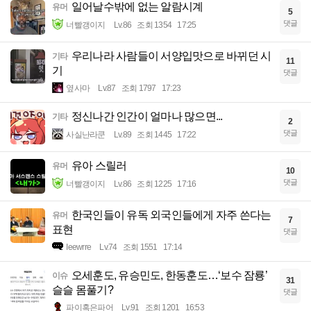
일어날수밖에 없는 알람시계
유머
5
댓글
너빨갱이지
Lv.86
조회 1354
17:25
우리나라 사람들이 서양입맛으로 바뀌던 시
기타
11
기
댓글
옆사마
Lv.87
조회 1797
17:23
정신나간 인간이 얼마나 많으면...
기타
2
댓글
사실난라쿤
Lv.89
조회 1445
17:22
유아 스릴러
유머
10
댓글
너빨갱이지
Lv.86
조회 1225
17:16
한국인들이 유독 외국인들에게 자주 쓴다는
유머
7
표현
댓글
Ieewrre
Lv.74
조회 1551
17:14
오세훈도, 유승민도, 한동훈도…‘보수 잠룡’
이슈
31
슬슬 몸풀기?
댓글
파이혹은파어
Lv.91
조회 1201
16:53