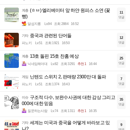
(ㅎㅂ) 엘리베이터 앞 하얀 원피스 소연 (꽃
계층
11
빵)
댓글
달섭지롱
Lv.94
조회 2884
16:52
중국과 관련된 단어들
기타
12
댓글
파노키
Lv.51
조회 1921
16:50
13호 돌핀 15호 찬홈 예상
계층
25
댓글
닉네임해야대
Lv.82
조회 3291
추천 1
16:44
닌텐도 스위치 2, 판매량 2300만 대 돌파
게임
7
댓글
파노키
Lv.51
조회 1374
16:43
구조적 다수, 보완수사권에 대한 감상 그리고
이슈
35
000에 대한 믿음
댓글
질문하는사람
Lv.74
조회 1311
추천 1
16:35
세계는 미국과 중국을 어떻게 바라보고 있
기타
9
나?
댓글