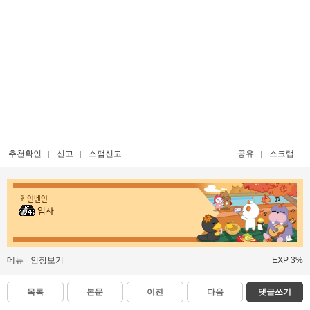
추천확인
신고
스팸신고
공유
스크랩
초 인벤인
입사
메뉴
인장보기
EXP 3%
목록
본문
이전
다음
댓글쓰기