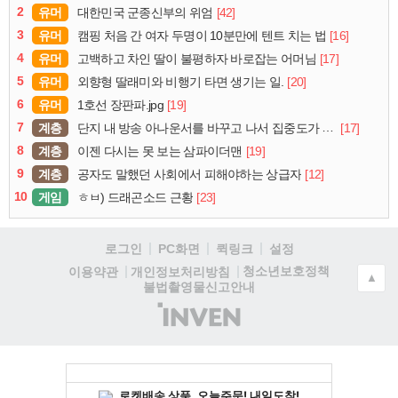
2
유머
[42]
대한민국 군종신부의 위엄
3
유머
[16]
캠핑 처음 간 여자 두명이 10분만에 텐트 치는 법
4
유머
[17]
고백하고 차인 딸이 불평하자 바로잡는 어머님
5
유머
[20]
외향형 딸래미와 비행기 타면 생기는 일.
6
유머
[19]
1호선 장판파.jpg
7
계층
[17]
단지 내 방송 아나운서를 바꾸고 나서 집중도가 확 올라갔다는 한 아파트의 안내방송
8
계층
[19]
이젠 다시는 못 보는 삼파이더맨
9
계층
[12]
공자도 말했던 사회에서 피해야하는 상급자
10
게임
[23]
ㅎㅂ) 드래곤소드 근황
로그인
PC화면
퀵링크
설정
청소년보호정책
이용약관
개인정보처리방침
▲
불법촬영물신고안내
(주)
인
벤