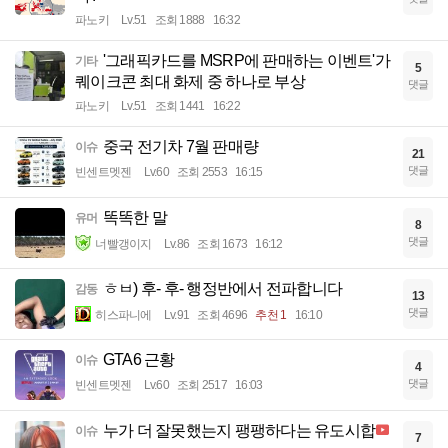
파노키
Lv.51
조회 1888
16:32
'그래픽카드를 MSRP에 판매하는 이벤트'가
기타
5
퀘이크콘 최대 화제 중 하나로 부상
댓글
파노키
Lv.51
조회 1441
16:22
중국 전기차 7월 판매량
이슈
21
댓글
빈센트멧젠
Lv.60
조회 2553
16:15
똑똑한 말
유머
8
댓글
너빨갱이지
Lv.86
조회 1673
16:12
ㅎㅂ) 후- 후- 행정반에서 전파합니다
감동
13
댓글
히스파니에
Lv.91
조회 4696
추천 1
16:10
GTA6 근황
이슈
4
댓글
빈센트멧젠
Lv.60
조회 2517
16:03
누가 더 잘못했는지 팽팽하다는 유도시합
이슈
7