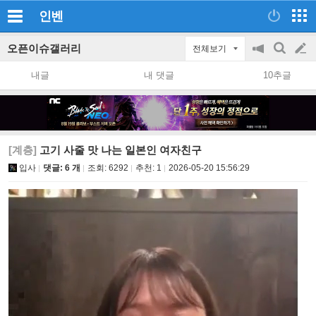
인벤
오픈이슈갤러리
전체보기
공
검
글
지
색
내글
내 댓글
10추글
on/off
쓰
기
[계층]
고기 사줄 맛 나는 일본인 여자친구
입사
댓글: 6 개
조회:
6292
추천:
1
2026-05-20 15:56:29