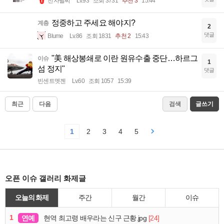
전자팔찌
Lv.93
조회 3731
추천 3
15:44
정중하고 주세요 해야지?
계층
2
댓글
Blume
Lv.86
조회 1831
추천 2
15:43
"美 해상봉쇄로 이란 원유수출 중단…하르그
이슈
1
섬 정지"
댓글
빈센트멧젠
Lv.60
조회 1057
15:39
최근
다음
검색
글쓰기
1
2
3
4
5
오픈 이슈 갤러리 화제글
오늘의 화제
주간
월간
이슈
1
연예
[24]
현역 최고령 배우라는 신구 근황.jpg