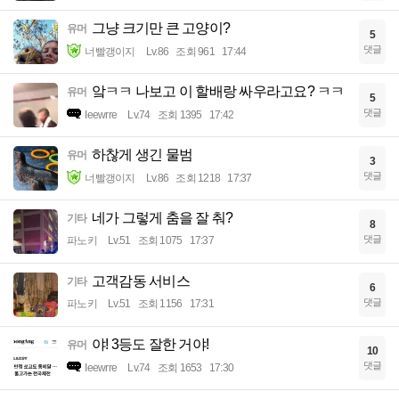
그냥 크기만 큰 고양이?
유머
5
댓글
너빨갱이지
Lv.86
조회 961
17:44
앜ㅋㅋ 나보고 이 할배랑 싸우라고요? ㅋㅋ
유머
5
댓글
Ieewrre
Lv.74
조회 1395
17:42
하찮게 생긴 물범
유머
3
댓글
너빨갱이지
Lv.86
조회 1218
17:37
네가 그렇게 춤을 잘 춰?
기타
8
댓글
파노키
Lv.51
조회 1075
17:37
고객감동 서비스
기타
6
댓글
파노키
Lv.51
조회 1156
17:31
야! 3등도 잘한 거야!
유머
10
댓글
Ieewrre
Lv.74
조회 1653
17:30