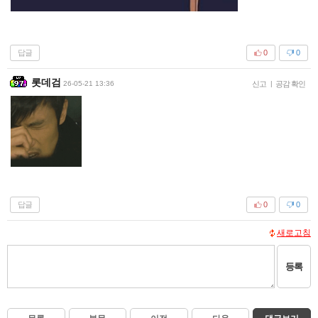
답글
0
0
롯데검
26-05-21 13:36
신고
|
공감 확인
답글
0
0
새로고침
등록