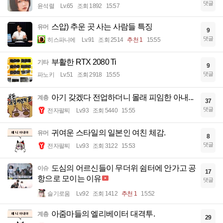
댓글
윤석렬
Lv.65
조회 1892
15:57
스압) 추운 곳 사는 사람들 특징
유머
9
댓글
히스파니에
Lv.91
조회 2514
추천 1
15:55
부활한 RTX 2080 Ti
기타
9
댓글
파노키
Lv.51
조회 2918
15:55
아기 갖겠다 전업하더니 몰래 피임한 아내...
계층
37
댓글
전자팔찌
Lv.93
조회 5440
15:55
귀여운 스타일의 일본인 여친 체감.
유머
8
댓글
전자팔찌
Lv.93
조회 3122
15:53
도심의 어르신들이 무더위 쉼터에 안가고 공
이슈
17
항으로 모이는 이유
댓글
슬기로움
Lv.92
조회 1412
추천 1
15:52
아줌마들의 엘리베이터 대격투.
계층
29