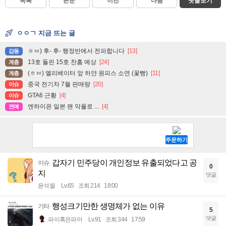
목록
본문
이전
다음
댓글보기
ㅇㅇㄱ 지금 뜨는 글
ㅎㅂ) 후- 후- 행정반에서 전파합니다
[13]
감동
13호 돌핀 15호 찬홈 예상
[24]
계층
(ㅎㅂ) 엘리베이터 앞 하얀 원피스 소연 (꽃빵)
[11]
계층
중국 전기차 7월 판매량
[20]
이슈
GTA6 근황
[4]
이슈
엔하이픈 일본 팬 악플로 ...
[4]
연예
갑자기 민주당이 개인정보 유출되었다고 공
이슈
0
지
댓글
윤석렬
Lv.65
조회 214
18:00
행성크기만한 생명체가 없는 이유
기타
5
댓글
파이혹은파어
Lv.91
조회 344
17:59