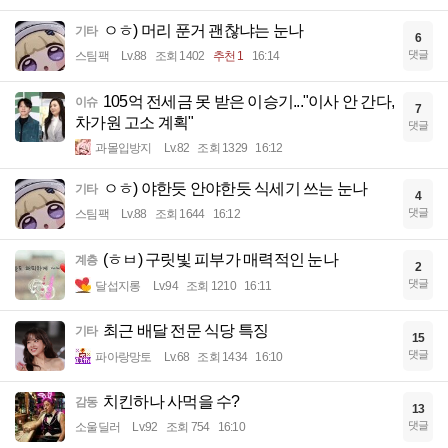
ㅇㅎ) 머리 푼거 괜찮냐는 눈나
기타
6
댓글
스팀팩
Lv.88
조회 1402
추천 1
16:14
105억 전세금 못 받은 이승기..."이사 안 간다,
이슈
7
차가원 고소 계획"
댓글
과몰입방지
Lv.82
조회 1329
16:12
ㅇㅎ) 야한듯 안야한듯 식세기 쓰는 눈나
기타
4
댓글
스팀팩
Lv.88
조회 1644
16:12
(ㅎㅂ) 구릿빛 피부가 매력적인 눈나
계층
2
댓글
달섭지롱
Lv.94
조회 1210
16:11
최근 배달 전문 식당 특징
기타
15
댓글
파아랑망토
Lv.68
조회 1434
16:10
치킨하나 사먹을 수?
감동
13
댓글
소울딜러
Lv.92
조회 754
16:10