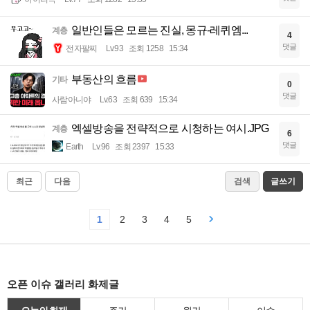
일반인들은 모르는 진실, 몽규-레퀴엠...
계층
4
댓글
전자팔찌
Lv.93
조회 1258
15:34
부동산의 흐름
기타
0
댓글
사람아니야
Lv.63
조회 639
15:34
엑셀방송을 전략적으로 시청하는 여시.JPG
계층
6
댓글
Earth
Lv.96
조회 2397
15:33
최근
다음
검색
글쓰기
1
2
3
4
5
오픈 이슈 갤러리 화제글