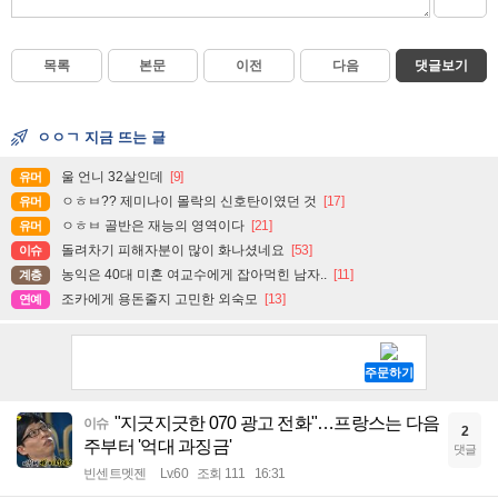
목록
본문
이전
다음
댓글보기
ㅇㅇㄱ 지금 뜨는 글
울 언니 32살인데
[9]
유머
ㅇㅎㅂ?? 제미나이 몰락의 신호탄이였던 것
[17]
유머
ㅇㅎㅂ 골반은 재능의 영역이다
[21]
유머
돌려차기 피해자분이 많이 화나셨네요
[53]
이슈
농익은 40대 미혼 여교수에게 잡아먹힌 남자..
[11]
계층
조카에게 용돈줄지 고민한 외숙모
[13]
연예
"지긋지긋한 070 광고 전화"…프랑스는 다음
이슈
2
주부터 '억대 과징금'
댓글
빈센트멧젠
Lv.60
조회 111
16:31