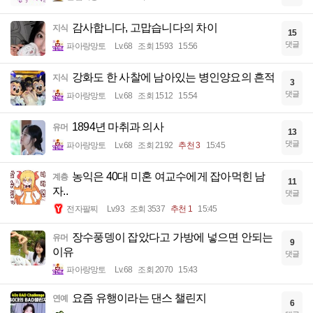
감사합니다, 고맙습니다의 차이
지식
15
댓글
파아랑망토
Lv.68
조회 1593
15:56
강화도 한 사찰에 남아있는 병인양요의 흔적
지식
3
댓글
파아랑망토
Lv.68
조회 1512
15:54
1894년 마취과 의사
유머
13
댓글
파아랑망토
Lv.68
조회 2192
추천 3
15:45
농익은 40대 미혼 여교수에게 잡아먹힌 남
계층
11
자..
댓글
전자팔찌
Lv.93
조회 3537
추천 1
15:45
장수풍뎅이 잡았다고 가방에 넣으면 안되는
유머
9
이유
댓글
파아랑망토
Lv.68
조회 2070
15:43
요즘 유행이라는 댄스 챌린지
연예
6