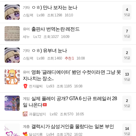
ㅇㅎ) 만나 보자는 눈나
기타
4
댓글
스팀팩
Lv.88
조회 1298
16:10
출판사 번역논란 레전드
유머
7
댓글
세누
Lv.72
조회 1027
16:09
ㅇㅎ) 유부녀 눈나
기타
2
댓글
스팀팩
Lv.88
조회 1460
추천 1
16:08
영화 '글래디에이터' 봤던 수컷이라면 그냥 못
유머
13
지나치는 장소..
댓글
전자팔찌
Lv.93
조회 1185
16:08
실제 플레이 공개? GTA 6 신규 트레일러 28
게임
2
일 나온다
댓글
과몰입방지
Lv.82
조회 570
16:05
갤럭시가 삼성거인줄 몰랐다는 일본 부인
계층
14
댓글
달섭지롱
Lv.94
조회 1762
16:02