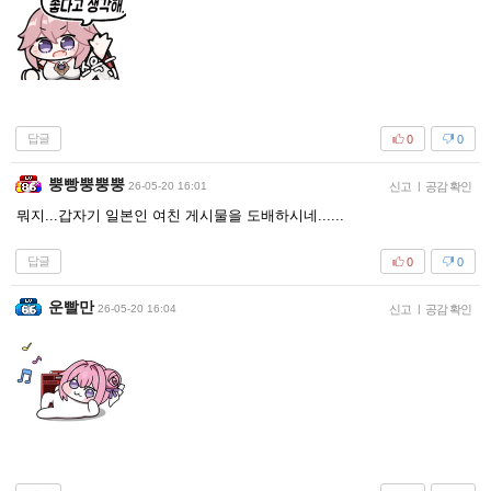
답글
0
0
뿡빵뿡뿡뿡
26-05-20 16:01
신고
|
공감 확인
뭐지...갑자기 일본인 여친 게시물을 도배하시네......
답글
0
0
운빨만
26-05-20 16:04
신고
|
공감 확인