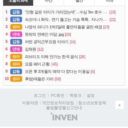
오늘의 화제
주간
월간
이슈
1
감동
[18]
“인형 같은 아이가 가라앉는데”…수심 3m 호수 뛰어든 60대 의인
2
감동
[22]
슥오더니 촤악.. 연기 뚫고는 가슴 툭툭.. 지나가던 아재의 정체
3
유머
[23]
나영석 피디가 1박2일때 출연자들을 굴린 배경
4
연예
[26]
뜻밖의 연예인 미담..jpg
5
감동
[16]
어떤 공익근무요원 이야기
6
연예
[12]
김채원
7
유머
[28]
파브리도 이해 안가는 한국 음식
8
유머
[45]
요즘 폐미 근황.
9
감동
[6]
오픈 후 3개월치 예약 다 찼다는 미용실
10
유머
[58]
후방)애들은 가라
로그인
PC화면
퀵링크
설정
청소년보호정책
이용약관
개인정보처리방침
▲
불법촬영물신고안내
(주)
인
벤