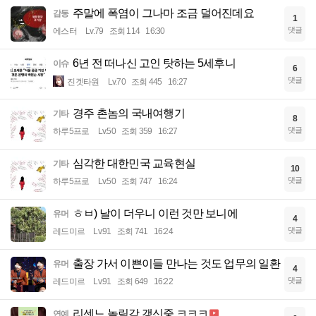
주말에 폭염이 그나마 조금 덜어진데요
감동
1
댓글
에스터
Lv.79
조회 114
16:30
6년 전 떠나신 고인 탓하는 5세후니
이슈
6
댓글
진겟타원
Lv.70
조회 445
16:27
경주 촌놈의 국내여행기
기타
8
댓글
하루5프로
Lv.50
조회 359
16:27
심각한 대한민국 교육현실
기타
10
댓글
하루5프로
Lv.50
조회 747
16:24
ㅎㅂ) 날이 더우니 이런 것만 보니에
유머
4
댓글
레드미르
Lv.91
조회 741
16:24
출장 가서 이쁜이들 만나는 것도 업무의 일환
유머
4
댓글
레드미르
Lv.91
조회 649
16:22
리센느 놀림감 갱신중 ㅋㅋㅋ
연예