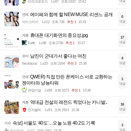
댓글
라라크로포드
Lv.87
조회 1633
15:42
에이페와 함께 할 NEW MUSE 리센느 공개
연예
0
댓글
아이스티이
Lv.32
조회 738
추천 1
15:41
휴대폰 대기화면의 중요성.jpg
계층
17
댓글
Earth
Lv.96
조회 2766
추천 1
15:37
남친이 군대가서 좋다는 여친
유머
4
댓글
Neuhauus
Lv.20
조회 2164
추천 3
15:36
QWER) 직접 만든 폰케이스 서로 교환하는
연예
1
젠야타와 냥뇽타워
댓글
큐땁이알
Lv.88
조회 1075
추천 1
15:36
역대급 전설의 레전드 찍었다는 카니발..
계층
16
댓글
전자팔찌
Lv.93
조회 2933
15:36
속보] 서울도 '40도'…오늘 노원 40.2도 기록
이슈
3
댓글
하이리슥
Lv.77
조회 1282
15:35