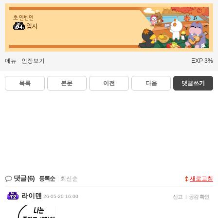
초 인벤인
입사
메뉴
인장보기
EXP 3%
목록
본문
이전
다음
댓글쓰기
댓글
(6)
등록순
|
최신순
새로고침
라이덴
26-05-20 16:00
신고
|
공감 확인