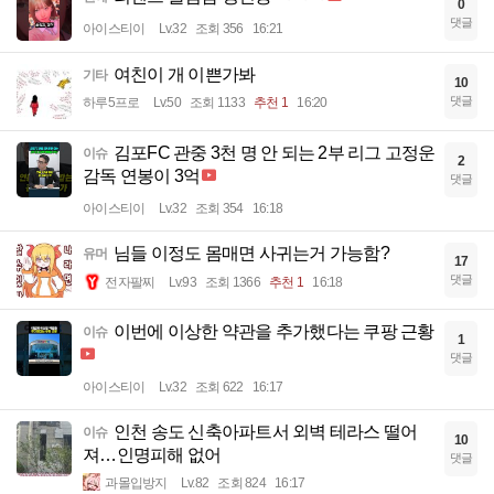
0
댓글
아이스티이
Lv.32
조회 356
16:21
여친이 개 이쁜가봐
기타
10
댓글
하루5프로
Lv.50
조회 1133
추천 1
16:20
김포FC 관중 3천 명 안 되는 2부 리그 고정운
이슈
2
감독 연봉이 3억
댓글
아이스티이
Lv.32
조회 354
16:18
님들 이정도 몸매면 사귀는거 가능함?
유머
17
댓글
전자팔찌
Lv.93
조회 1366
추천 1
16:18
이번에 이상한 약관을 추가했다는 쿠팡 근황
이슈
1
댓글
아이스티이
Lv.32
조회 622
16:17
인천 송도 신축아파트서 외벽 테라스 떨어
이슈
10
져…인명피해 없어
댓글
과몰입방지
Lv.82
조회 824
16:17