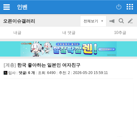
인벤
오픈이슈갤러리
전체보기
공
검
글
지
색
내글
내 댓글
10추글
on/off
쓰
기
[계층]
한국 좋아하는 일본인 여자친구
입사
댓글: 6 개
조회:
6490
추천:
2
2026-05-20 15:59:11