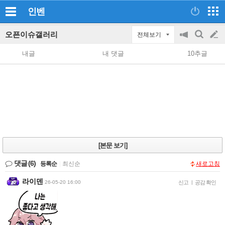
인벤
오픈이슈갤러리
전체보기
공
검
글
지
색
내글
내 댓글
10추글
on/off
쓰
기
[본문 보기]
댓글
(6)
등록순
|
최신순
새로고침
라이덴
26-05-20 16:00
신고
|
공감 확인