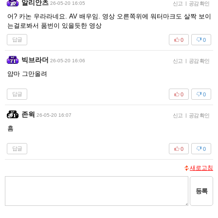
알리안츠
26-05-20 16:05
신고
|
공감 확인
어? 카논 우라라네요. AV 배우임. 영상 오른쪽위에 워터마크도 살짝 보이
는걸로봐서 품번이 있을듯한 영상
답글
0
0
빅브라더
26-05-20 16:06
신고
|
공감 확인
얌마 그만올려
답글
0
0
존윅
26-05-20 16:07
신고
|
공감 확인
흠
답글
0
0
새로고침
등록