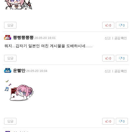
답글
0
0
뿡빵뿡뿡뿡
26-05-20 16:01
신고
|
공감 확인
뭐지...갑자기 일본인 여친 게시물을 도배하시네......
답글
0
0
운빨만
26-05-20 16:04
신고
|
공감 확인
답글
0
0