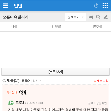
인벤
오픈이슈갤러리
전체보기
공
검
글
지
색
내글
내 댓글
10추글
on/off
쓰
기
[본문 보기]
댓글
(14)
등록순
|
최신순
새로고침
토토3
26-05-20 16:13
신고
|
공감 확인
기업 내부 사정 아무도 관심 없어...저런 염병할 짓에 대한 경과가 궁금