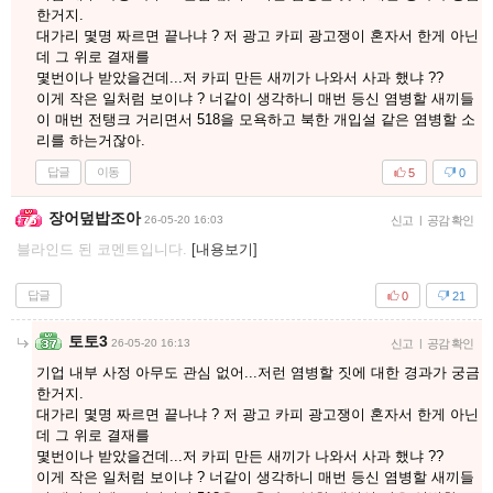
한거지.
대가리 몇명 짜르면 끝나냐 ? 저 광고 카피 광고쟁이 혼자서 한게 아닌
데 그 위로 결재를
몇번이나 받았을건데...저 카피 만든 새끼가 나와서 사과 했냐 ??
이게 작은 일처럼 보이냐 ? 너같이 생각하니 매번 등신 염병할 새끼들
이 매번 전탱크 거리면서 518을 모욕하고 북한 개입설 같은 염병할 소
리를 하는거잖아.
답글
이동
5
0
장어덮밥조아
26-05-20 16:03
신고
|
공감 확인
블라인드 된 코멘트입니다.
[내용보기]
답글
0
21
토토3
26-05-20 16:13
신고
|
공감 확인
기업 내부 사정 아무도 관심 없어...저런 염병할 짓에 대한 경과가 궁금
한거지.
대가리 몇명 짜르면 끝나냐 ? 저 광고 카피 광고쟁이 혼자서 한게 아닌
데 그 위로 결재를
몇번이나 받았을건데...저 카피 만든 새끼가 나와서 사과 했냐 ??
이게 작은 일처럼 보이냐 ? 너같이 생각하니 매번 등신 염병할 새끼들