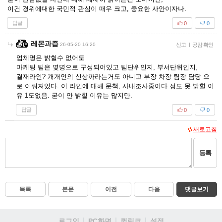
이건 경위에대한 국민적 관심이 매우 크고, 중요한 사안이자나.
답글
0
0
레몬과즙
26-05-20 16:20
신고
|
공감 확인
업체명은 밝힐수 없어도
마케팅 팀은 몇명으로 구성되어있고 팀단위인지, 부서단위인지,
결재라인? 개개인의 신상까라는거도 아니고 부장 차장 팀장 담당 으
로 이뤄져있다. 이 라인에 대해 문책, 사내조사중이다 정도 못 밝힐 이
유 1도없음. 굳이 안 밝힐 이유는 많지만.
답글
0
0
새로고침
등록
목록
본문
이전
다음
댓글보기
로그인
PC화면
퀵링크
설정