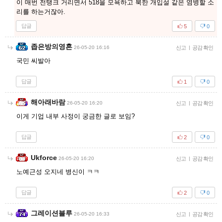
이 매번 전탱크 거리면서 518을 모욕하고 북한 개입설 같은 염병할 소
리를 하는거잖아.
답글
5
0
좁은방의영혼
26-05-20 16:16
신고
|
공감 확인
국민 씨발아
답글
1
0
해아래바람
26-05-20 16:20
신고
|
공감 확인
이게 기업 내부 사정이 궁금한 글로 보임?
답글
2
0
Ukforce
26-05-20 16:20
신고
|
공감 확인
노예근성 오지네 병신이 ㅋㅋ
답글
2
0
그레이션블루
26-05-20 16:33
신고
|
공감 확인