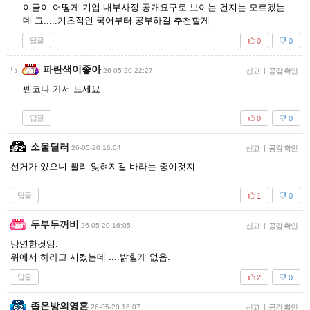
이글이 어떻게 기업 내부사정 공개요구로 보이는 건지는 모르겠는
데 그.....기초적인 국어부터 공부하길 추천할게
답글
0
0
파란색이좋아
26-05-20 22:27
신고
|
공감 확인
펨코나 가서 노세요
답글
0
0
소울딜러
26-05-20 16:04
신고
|
공감 확인
선거가 있으니 뻘리 잊혀지길 바라는 중이것지
답글
1
0
두부두꺼비
26-05-20 16:05
신고
|
공감 확인
당연한것임.
위에서 하라고 시켰는데 ....밝힐게 없음.
답글
2
0
좁은방의영혼
26-05-20 16:07
신고
|
공감 확인