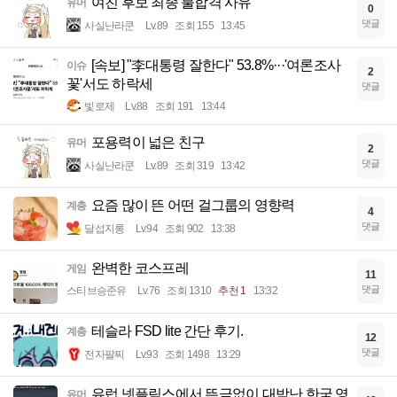
여친 후보 최종 불합격 사유
유머
0
댓글
사실난라쿤
Lv.89
조회 155
13:45
[속보] "李대통령 잘한다" 53.8%···'여론조사
이슈
2
꽃'서도 하락세
댓글
빛로제
Lv.88
조회 191
13:44
포용력이 넓은 친구
유머
2
댓글
사실난라쿤
Lv.89
조회 319
13:42
요즘 많이 뜬 어떤 걸그룹의 영향력
계층
4
댓글
달섭지롱
Lv.94
조회 902
13:38
완벽한 코스프레
게임
11
댓글
스티브승준유
Lv.76
조회 1310
추천 1
13:32
테슬라 FSD lite 간단 후기.
계층
12
댓글
전자팔찌
Lv.93
조회 1498
13:29
유럽 넷플릭스에서 뜬금없이 대박난 한국 영
유머