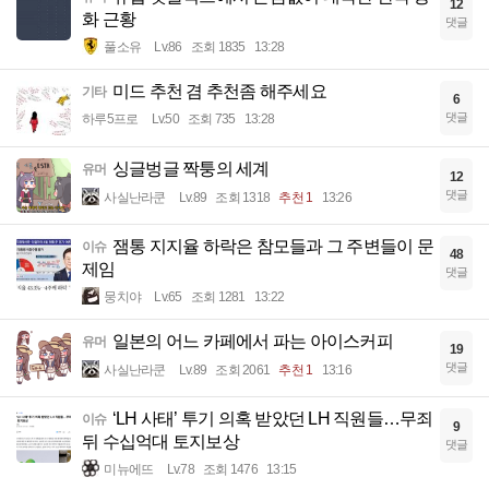
12
화 근황
댓글
풀소유
Lv.86
조회 1835
13:28
미드 추천 겸 추천좀 해주세요
기타
6
댓글
하루5프로
Lv.50
조회 735
13:28
싱글벙글 짝퉁의 세계
유머
12
댓글
사실난라쿤
Lv.89
조회 1318
추천 1
13:26
잼통 지지율 하락은 참모들과 그 주변들이 문
이슈
48
제임
댓글
뭉치야
Lv.65
조회 1281
13:22
일본의 어느 카페에서 파는 아이스커피
유머
19
댓글
사실난라쿤
Lv.89
조회 2061
추천 1
13:16
‘LH 사태’ 투기 의혹 받았던 LH 직원들…무죄
이슈
9
뒤 수십억대 토지보상
댓글
미뉴에뜨
Lv.78
조회 1476
13:15