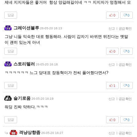
제네 지지자들은 좋거어 항상 양갈래길이네 ㅋㅋ 지지자가 멍청해서 모
답글
0
0
그레이션블루
26-05-20 16:13
신고
|
공감 확인
그냥 니들 익숙한 대로 행동해라. 사람이 갑자기 바뀌면 뒤진다는 옛말
이 괜히 있는게 아녀
답글
0
0
스토리텔러
26-05-20 16:18
신고
|
공감 확인
ㅋㅋㅋㅋㅋㅋ 느그 당대표 장동혁이가 전씨 풀어줬다면서?
답글
1
0
슬기로움
26-05-20 16:19
신고
|
공감 확인
워딩 진짜 약하다.ㅋㅋㅋ
답글
0
0
격냥상향좀
26-05-20 16:27
신고
|
공감 확인