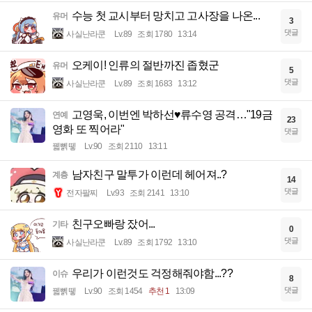
수능 첫 교시부터 망치고 고사장을 나온...
유머
3
댓글
사실난라쿤
Lv.89
조회 1780
13:14
오케이! 인류의 절반까진 좁혔군
유머
5
댓글
사실난라쿤
Lv.89
조회 1683
13:12
고영욱, 이번엔 박하선♥류수영 공격…"19금
연예
23
영화 또 찍어라"
댓글
꿻뻵뗗
Lv.90
조회 2110
13:11
남자친구 말투가 이런데 헤어져..?
계층
14
댓글
전자팔찌
Lv.93
조회 2141
13:10
친구오빠랑 잤어...
기타
0
댓글
사실난라쿤
Lv.89
조회 1792
13:10
우리가 이런것도 걱정해줘야함...??
이슈
8
댓글
꿻뻵뗗
Lv.90
조회 1454
추천 1
13:09