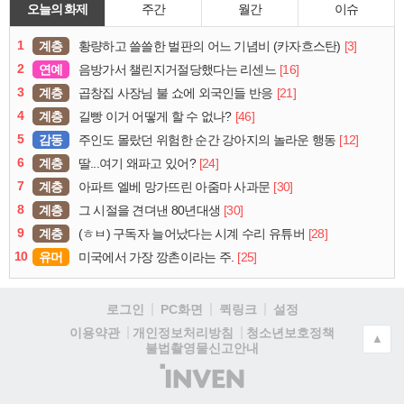
오늘의 화제
주간
월간
이슈
1
계층
[3]
황량하고 쓸쓸한 벌판의 어느 기념비 (카자흐스탄)
2
연예
[16]
음방가서 챌린지거절당했다는 리센느
3
계층
[21]
곱창집 사장님 불 쇼에 외국인들 반응
4
계층
[46]
길빵 이거 어떻게 할 수 없나?
5
감동
[12]
주인도 몰랐던 위험한 순간 강아지의 놀라운 행동
6
계층
[24]
딸...여기 왜파고 있어?
7
계층
[30]
아파트 엘베 망가뜨린 아줌마 사과문
8
계층
[30]
그 시절을 견뎌낸 80년대생
9
계층
[28]
(ㅎㅂ) 구독자 늘어났다는 시계 수리 유튜버
10
유머
[25]
미국에서 가장 깡촌이라는 주.
로그인
PC화면
퀵링크
설정
청소년보호정책
이용약관
개인정보처리방침
▲
불법촬영물신고안내
(주)
인