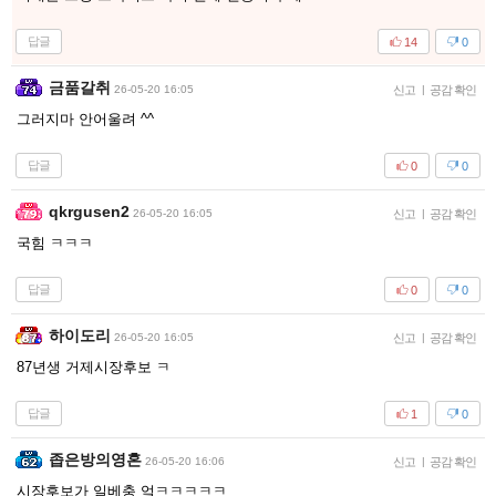
답글
14
0
금품갈취
26-05-20 16:05
신고
|
공감 확인
그러지마 안어울려 ^^
답글
0
0
qkrgusen2
26-05-20 16:05
신고
|
공감 확인
국힘 ㅋㅋㅋ
답글
0
0
하이도리
26-05-20 16:05
신고
|
공감 확인
87년생 거제시장후보 ㅋ
답글
1
0
좁은방의영혼
26-05-20 16:06
신고
|
공감 확인
시장후보가 일베충 엌ㅋㅋㅋㅋㅋ