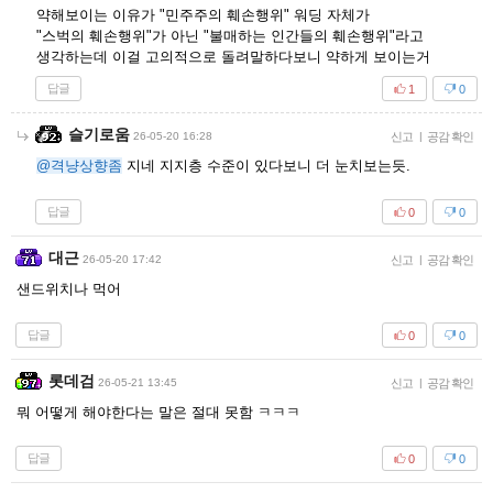
약해보이는 이유가 "민주주의 훼손행위" 워딩 자체가
"스벅의 훼손행위"가 아닌 "불매하는 인간들의 훼손행위"라고
생각하는데 이걸 고의적으로 돌려말하다보니 약하게 보이는거
답글
1
0
슬기로움
26-05-20 16:28
신고
|
공감 확인
@격냥상향좀
지네 지지층 수준이 있다보니 더 눈치보는듯.
답글
0
0
대근
26-05-20 17:42
신고
|
공감 확인
샌드위치나 먹어
답글
0
0
롯데검
26-05-21 13:45
신고
|
공감 확인
뭐 어떻게 해야한다는 말은 절대 못함 ㅋㅋㅋ
답글
0
0