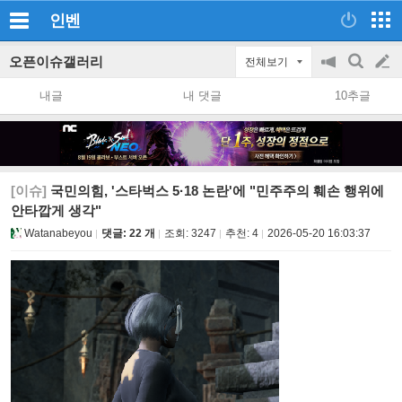
인벤
오픈이슈갤러리
전체보기
공
검
글
지
색
내글
내 댓글
10추글
on/off
쓰
기
[이슈]
국민의힘, '스타벅스 5·18 논란'에 "민주주의 훼손 행위에
안타깝게 생각"
Watanabeyou
댓글: 22 개
조회:
3247
추천:
4
2026-05-20 16:03:37