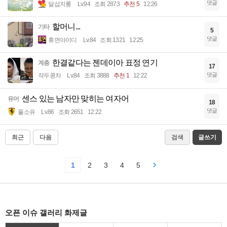
댓글
달섭지롱
Lv.94
조회 2873
추천 5
12:26
할머니...
기타
5
댓글
휴면아이디
Lv.84
조회 1321
12:25
한결같다는 젠데이아 표정 연기
계층
17
댓글
작두콩차
Lv.84
조회 3888
추천 1
12:22
센스 있는 남자만 맞히는 여자어
유머
18
댓글
풀소유
Lv.86
조회 2651
12:22
최근
다음
검색
글쓰기
1
2
3
4
5
오픈 이슈 갤러리 화제글