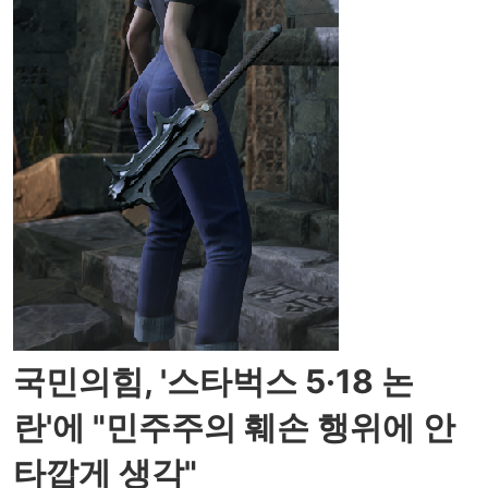
국민의힘, '스타벅스 5·18 논
란'에 "민주주의 훼손 행위에 안
타깝게 생각"