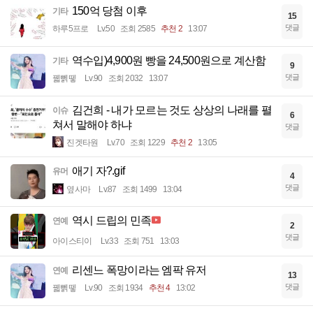
150억 당첨 이후
기타
15
댓글
하루5프로
Lv.50
조회 2585
추천 2
13:07
역수입)4,900원 빵을 24,500원으로 계산함
기타
9
댓글
꿻뻵뗗
Lv.90
조회 2032
13:07
김건희 - 내가 모르는 것도 상상의 나래를 펼
이슈
6
쳐서 말해야 하냐
댓글
진겟타원
Lv.70
조회 1229
추천 2
13:05
애기 자?.gif
유머
4
댓글
옆사마
Lv.87
조회 1499
13:04
역시 드립의 민족
연예
2
댓글
아이스티이
Lv.33
조회 751
13:03
리센느 폭망이라는 엠팍 유저
연예
13
댓글
꿻뻵뗗
Lv.90
조회 1934
추천 4
13:02