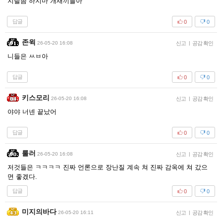
지랄좀 하지마 개새끼들아
답글
0
0
존윅
26-05-20 16:08
신고
|
공감 확인
니들은 ㅆㅂ아
답글
0
0
키스모리
26-05-20 16:08
신고
|
공감 확인
야야 너넨 끝났어
답글
0
0
룰러
26-05-20 16:08
신고
|
공감 확인
저것들은 ㅋㅋㅋㅋ 진짜 언론으로 장난질 계속 쳐 진짜 감옥에 쳐 갔으
면 좋겠다.
답글
0
0
미지의바다
26-05-20 16:11
신고
|
공감 확인