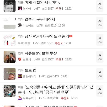
이제 작별의 시간이다.
계층
21
댓글
옆사마
Lv.87
조회 1827
추천 1
12:51
결혼식 구두 대참사
기타
20
댓글
미뉴에뜨
Lv.78
조회 3210
12:50
남자 VS 여자 무인도 생존기
기타
4
댓글
하루5프로
Lv.50
조회 1670
추천 2
12:50
곽튜브&안보현 투샷
연예
17
댓글
노윤서
Lv.78
조회 2567
추천 1
12:45
토르 컵
기타
3
댓글
휴면아이디
Lv.84
조회 1422
12:43
"노숙인들 샤워하고 빨래" 인천공항 난리 났
이슈
27
는데…인권단체 "공공기관 책무"
댓글
두부두꺼비
Lv.78
조회 2286
추천 4
12:38