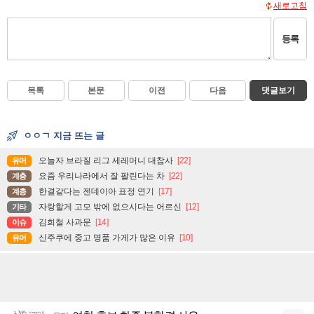
새로고침
등록
목록
본문
이전
다음
댓글보기
ㅇㅇㄱ 지금 뜨는 글
오늘자 브라질 리그 세레머니 대참사
[22]
유머
요즘 우리나라에서 잘 팔린다는 차
[22]
계층
한결같다는 젠데이아 표정 연기
[17]
계층
자랑할게 고모 밖에 없으시다는 어르신
[12]
기타
김희철 사과문
[14]
이슈
신주쿠에 중고 명품 가게가 많은 이유
[10]
유머