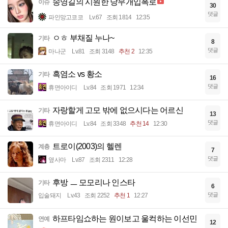
송영길의 시원한 당무개입폭로
이슈
30
댓글
파인망고코코
Lv.67
조회 1814
12:35
ㅇㅎ 부채질 누나~
기타
8
댓글
마나군
Lv.81
조회 3148
추천 2
12:35
흑염소 vs 황소
기타
16
댓글
휴면아이디
Lv.84
조회 1971
12:34
자랑할게 고모 밖에 없으시다는 어르신
기타
13
댓글
휴면아이디
Lv.84
조회 3348
추천 14
12:30
트로이(2003)의 헬렌
계층
7
댓글
옆사마
Lv.87
조회 2311
12:28
후방 ㅡ 모모리나 인스타
기타
6
댓글
입술돼지
Lv.43
조회 2252
추천 1
12:27
하프타임쇼하는 원이보고 울컥하는 이선민
연예
12