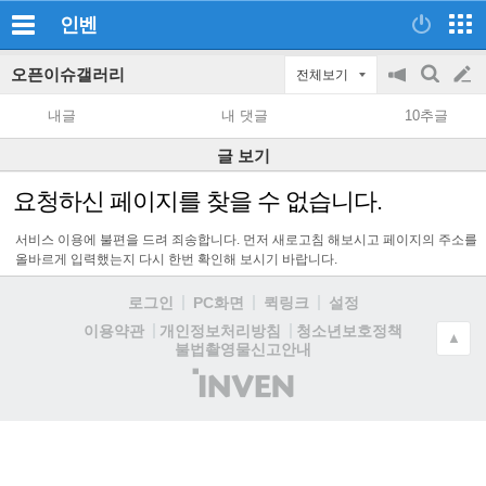
인벤
오픈이슈갤러리
전체보기
공
검
글
지
색
내글
내 댓글
10추글
on/off
쓰
글 보기
기
요청하신 페이지를 찾을 수 없습니다.
서비스 이용에 불편을 드려 죄송합니다. 먼저 새로고침 해보시고 페이지의 주소를
올바르게 입력했는지 다시 한번 확인해 보시기 바랍니다.
로그인
PC화면
퀵링크
설정
청소년보호정책
이용약관
개인정보처리방침
▲
불법촬영물신고안내
(주)
인
벤