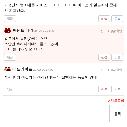
미성년자 범죄대행 서비스 ㅋㅋㅋㅋㅋㅋ야미바이토가 일본에서 문제
가 되고있죠.
답글
0
0
써펜트 나가
26-05-20 16:33
신고
|
공감 확인
일본에서 유행(?)하는 거면
조만간 우리나라에도 들어오겠네
이미 들어와 있으려나?
답글
3
0
메드라이트
26-05-20 17:02
신고
|
공감 확인
저런 범죄 생길거라 생각만 했는데 실행하는 놈들이 있네
답글
0
0
새로고침
등록