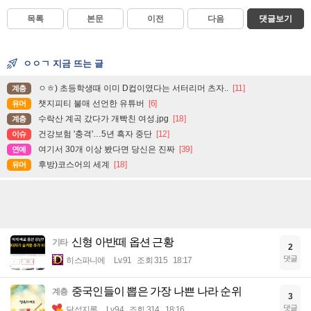
목록
본문
이전
다음
댓글보기
ㅇㅇㄱ 지금 뜨는 글
ㅇㅎ) 초등학생때 이미 D컵이였다는 서터리머 츠자..
[11]
계층
챗지피티 불매 선언한 유튜버
[6]
유머
수락산 계곡 갔다가 개빡친 여성.jpg
[18]
계층
건강보험 '충격'…5년 흑자 중단
[12]
이슈
여기서 30개 이상 봤다면 당신은 진짜
[39]
연예
후방)코스어의 세계
[18]
유머
신형 아반떼 옵션 근황
기타
2
댓글
히스파니에
Lv.91
조회 315
18:17
중국인들이 뽑은 가장 나쁜 나라 순위
계층
3
댓글
달섭지롱
Lv.94
조회 314
18:16