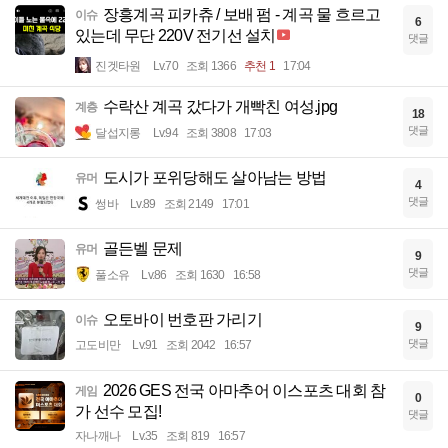
장흥계곡 피카츄 / 보배 펌 - 계곡 물 흐르고
이슈
6
있는데 무단 220V 전기선 설치
댓글
진겟타원
Lv.70
조회 1366
추천 1
17:04
수락산 계곡 갔다가 개빡친 여성.jpg
계층
18
댓글
달섭지롱
Lv.94
조회 3808
17:03
도시가 포위당해도 살아남는 방법
유머
4
댓글
썽바
Lv.89
조회 2149
17:01
골든벨 문제
유머
9
댓글
풀소유
Lv.86
조회 1630
16:58
오토바이 번호판 가리기
이슈
9
댓글
고도비만
Lv.91
조회 2042
16:57
2026 GES 전국 아마추어 이스포츠 대회 참
게임
0
가 선수 모집!
댓글
자나깨나
Lv.35
조회 819
16:57