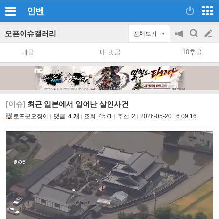
인벤
오픈이슈갤러리
전체보기
공
검
글
지
색
내글
내 댓글
10추글
on/off
쓰
기
[이슈]
최근 일본에서 일어난 살인사건
로프꾼오징어
댓글: 4 개
조회:
4571
추천:
2
2026-05-20 16:09:16