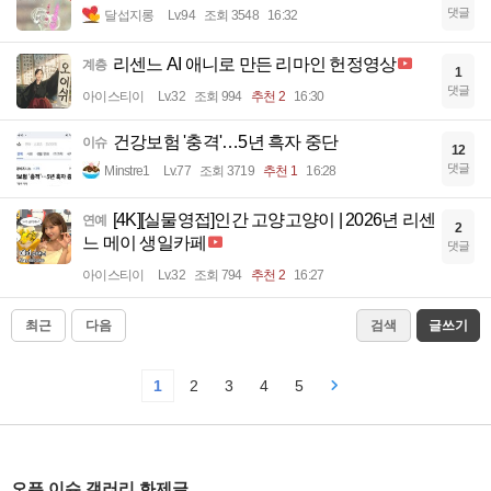
댓글
달섭지롱
Lv.94
조회 3548
16:32
리센느 AI 애니로 만든 리마인 헌정영상
계층
1
댓글
아이스티이
Lv.32
조회 994
추천 2
16:30
건강보험 '충격'…5년 흑자 중단
이슈
12
댓글
Minstre1
Lv.77
조회 3719
추천 1
16:28
[4K][실물영접]인간 고양고양이 | 2026년 리센
연예
2
느 메이 생일카페
댓글
아이스티이
Lv.32
조회 794
추천 2
16:27
최근
다음
검색
글쓰기
1
2
3
4
5
오픈 이슈 갤러리 화제글