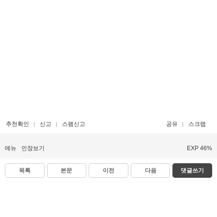
추천확인
신고
스팸신고
공유
스크랩
메뉴
인장보기
EXP 46%
목록
본문
이전
다음
댓글쓰기