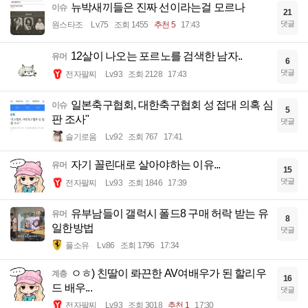
뉴박새끼들은 진짜 선이라는걸 모르나
이슈
21
댓글
원스타조
Lv.75
조회 1455
추천 5
17:43
12살이 나오는 포르노를 검색한 남자..
유머
6
댓글
전자팔찌
Lv.93
조회 2128
17:43
일본축구협회, 대한축구협회 성 접대 의혹 심
이슈
5
판 조사"
댓글
슬기로움
Lv.92
조회 767
17:41
자기 꼴린대로 살아야하는 이유...
유머
15
댓글
전자팔찌
Lv.93
조회 1846
17:39
유부남들이 갤럭시 폴드8 구매 허락 받는 유
유머
8
일한방법
댓글
풀소유
Lv.86
조회 1796
17:34
ㅇㅎ) 친딸이 롸끈한 AV여배우가 된 할리우
계층
16
드 배우...
댓글
전자팔찌
Lv.93
조회 3018
추천 1
17:30