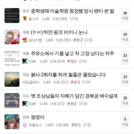
중학생때 미술학원 원장쌤 망사 팬티 본 썰
유머
16
댓글
풀소유
Lv.86
조회 2464
17:25
(ㅎㅂ) 하얀 핑크 비키니 눈나
계층
14
댓글
달섭지롱
Lv.94
조회 2353
추천 2
17:21
주유소에서 기름 넣고 차 고장 났다는 차주
계층
13
댓글
Earth
Lv.96
조회 2524
추천 2
17:21
붉사 2회차를 하게 될줄은 몰랐습니다
게임
13
댓글
바람을베다
Lv.86
조회 1512
추천 3
17:16
옛 조상님들의 지혜가 담긴 경복궁 배수설계
지식
15
댓글
Earth
Lv.96
조회 1572
추천 2
17:16
원영이
연예
5
댓글
케를로스
Lv.86
조회 863
추천 1
17:12