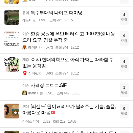
특수부대의 나이프 파이팅
유머
4
댓글
레드미르
Lv.91
조회 245
18:15
한강 공원에 폭탄 테러 예고. 1000만원 내놓
이슈
9
으라 요구. 경찰 추적 중
댓글
레이키얀
Lv.73
조회 344
18:12
ㅇㅎ) 현대의학으로 아직 가짜는 따라할 수
계층
4
없는 움직임.
댓글
전자팔찌
Lv.93
조회 797
18:12
사격장 ㄷㄷㄷ.GIF
이슈
1
댓글
Inven서현
Lv.81
조회 442
18:11
[리센느] 원이 & 리브가 불러주는 기쁨, 슬픔,
연예
0
아름다운 마음
댓글
아이스티이
Lv.32
조회 219
18:08