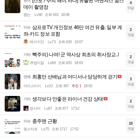
[스포? 주의 해야 하나] 유출된 어벤져스 둠스
유머
4
데이 촬영장
댓글
멤논
Lv.80
조회 540
18:08
삼프로TV 개인정보 46만 여건 유출. 일부 계
이슈
2
좌-카드 정보 포함
댓글
레이키얀
Lv.73
조회 628
18:07
빽주의) 나여! 군 역사상 최초의 취사장교..!
기타
2
댓글
큐땁이알
Lv.88
조회 833
18:03
최홍만 선배님과 어디서나 당당하게 걷기
연예
3
댓글
아이스티이
Lv.32
조회 397
추천 1
18:03
생각보다 안좋은 라이너 건강 상태
기타
2
댓글
옆사마
Lv.87
조회 877
17:52
충주맨 근황
이슈
10
댓글
원스타조
Lv.75
조회 1717
17:52