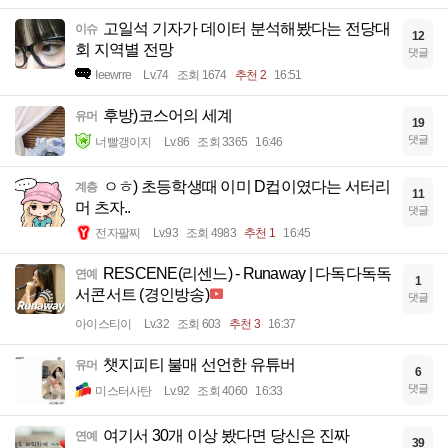
고일석 기자가 데이터 분석해봤다는 전당대
이슈
12
회 지역별 전망
댓글
Ieewrre
Lv.74
조회 1674
추천 2
16:51
후방)코스어의 세계
유머
19
댓글
너빨갱이지
Lv.86
조회 3365
16:46
ㅇㅎ) 초등학생때 이미 D컵이였다는 서터리
계층
11
머 츠자..
댓글
전자팔찌
Lv.93
조회 4983
추천 1
16:45
RESCENE(리센느) - Runaway | 다독다독독
연예
1
서콘서트 (경인방송)
댓글
아이스티이
Lv.32
조회 603
추천 3
16:37
챗지피티 불매 선언한 유튜버
유머
6
댓글
미스터사탄
Lv.92
조회 4060
16:33
여기서 30개 이상 봤다면 당신은 진짜
연예
39