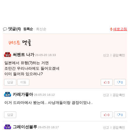
댓글
(4)
등록순
|
최신순
새로고침
써펜트 나가
26-05-20 16:33
신고
|
공감 확인
일본에서 유행(?)하는 거면
조만간 우리나라에도 들어오겠네
이미 들어와 있으려나?
답글
이동
3
0
카레가좋아
26-05-20 16:12
신고
|
공감 확인
이거 드라마에사 봤는데.. 사냥개들이랑 광장이었나..
답글
0
0
그레이션블루
26-05-20 16:17
신고
|
공감 확인