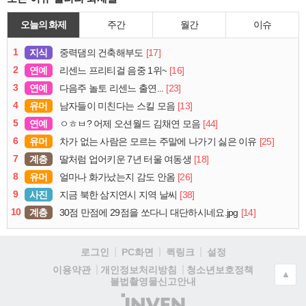
오늘의 화제
주간
월간
이슈
1
지식
[17]
중력댐의 건축해부도
2
연예
[16]
리센느 프리티걸 음중 1위~
3
연예
[23]
다음주 놀토 리센느 출연...
4
유머
[13]
남자들이 미친다는 스킬 모음
5
연예
[44]
ㅇㅎㅂ? 어제 오션월드 김채연 모음
6
유머
[25]
차가 없는 사람은 모르는 주말에 나가기 싫은 이유
7
계층
[18]
딸처럼 업어키운 7년 터울 여동생
8
유머
[26]
얼마나 화가났는지 감도 안옴
9
사진
[38]
지금 북한 삼지연시 지역 날씨
10
계층
[14]
30점 만점에 29점을 쏘다니 대단하시네요.jpg
로그인
PC화면
퀵링크
설정
청소년보호정책
이용약관
개인정보처리방침
▲
불법촬영물신고안내
(주)