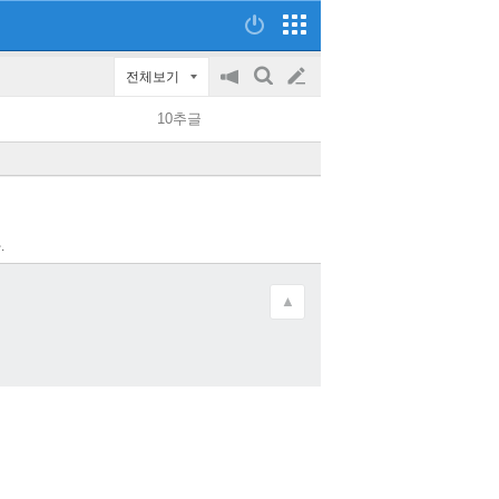
전체보기
공
검
글
지
색
10추글
on/off
쓰
기
.
▲