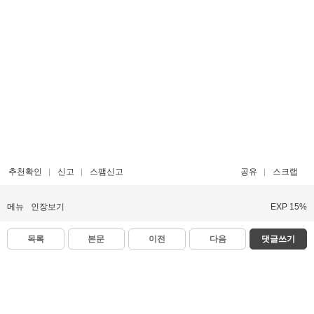
추천확인
신고
스팸신고
공유
스크랩
메뉴
인장보기
EXP 15%
목록
본문
이전
다음
댓글쓰기