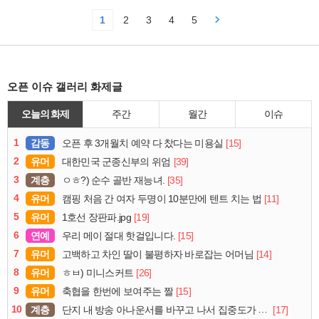
1
2
3
4
5
오픈 이슈 갤러리 화제글
오늘의 화제
주간
월간
이슈
1
감동
[15]
오픈 후 3개월치 예약 다 찼다는 미용실
2
유머
[39]
대한민국 군종신부의 위엄
3
계층
[35]
ㅇㅎ?) 순수 골반 재능녀.
4
유머
[11]
캠핑 처음 간 여자 두명이 10분만에 텐트 치는 법
5
유머
[19]
1호선 장판파.jpg
6
연예
[15]
우리 메이 절대 핫걸입니다.
7
유머
[14]
고백하고 차인 딸이 불평하자 바로잡는 어머님
8
유머
[26]
ㅎㅂ) 미니스커트
9
유머
[15]
축협을 한번에 보여주는 짤
10
계층
[17]
단지 내 방송 아나운서를 바꾸고 나서 집중도가 확 올라갔다는 한 아파트의 안내방송