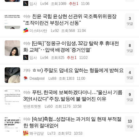
입사
Lv.94
조회 1089
추천 1
11:06
친윤 국힘 윤상현 선관위 국조특위위원장
이슈
3
"조작이란건 부정선거 선동"
댓글
미스터사탄
Lv.92
조회 568
11:04
[단독] "정몽규·이임생, 32강 탈락 후 휴대전
이슈
8
화 교체"‥압색 배경에 '증거인멸'
댓글
입사
Lv.94
조회 825
추천 1
11:02
ㅎㅂ) 주말도 덥네요 알하는 형들에게 받혀요
기타
4
댓글
Deadpool
Lv.88
조회 1303
11:00
푸틴, 한국에 보복하겠다더니…“울산서 기름
이슈
9
3만t 사갔다” 주장, 발등에 불 떨어진 이유
댓글
빈센트멧젠
Lv.60
조회 1176
10:58
[속보]축협...성접대는 과거의 일 현재 부적절
이슈
13
한 행위 절대없어
댓글
왜구김당
Lv.73
조회 972
10:53