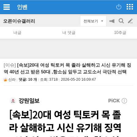
인벤
오픈이슈갤러리
전체보기
공
검
글
지
색
내글
내 댓글
10추글
on/off
쓰
기
[이슈]
[속보]20대 여성 틱토커 목 졸라 살해하고 시신 유기해 징
역 40년 선고 받은 50대 ,항소심 앞두고 교도소서 극단적 선택
신라
댓글: 10 개
조회:
3718
2026-05-20 16:09:47