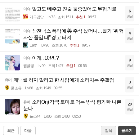
알고도 빼주고,진술 물증있어도 무혐의로
이슈
6
댓글
왜구김당
Lv.73
조회 1511
추천 1
09:57
삼전닉스 폭락에 美 주식 샀더니…월가 “위험
이슈
4
자산 줄일 때” 경고 터져
댓글
Earth
Lv.96
조회 1676
추천 1
09:57
이게.. 10년..?
이슈
9
댓글
꿻뻵뗗
Lv.90
조회 1427
추천 1
09:56
패닉셀 하지 말라고 한 사람에게 소리치는 주갤럼
유머
3
댓글
풀소유
Lv.86
조회 1949
09:55
소리On) 각국 토마토 먹는 방식 평가한 니뽄
유머
20
눈나
댓글
풀소유
Lv.86
조회 1488
09:53
최근
다음
검색
글쓰기