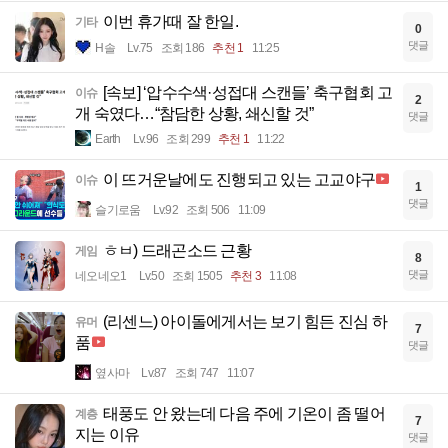
이번 휴가때 잘 한일.
기타
0
댓글
H솔
Lv.75
조회 186
추천 1
11:25
[속보] ‘압수수색·성접대 스캔들’ 축구협회 고
이슈
2
개 숙였다…“참담한 상황, 쇄신할 것”
댓글
Earth
Lv.96
조회 299
추천 1
11:22
이 뜨거운날에도 진행되고 있는 고교야구
이슈
1
댓글
슬기로움
Lv.92
조회 506
11:09
ㅎㅂ) 드래곤소드 근황
게임
8
댓글
네오네오1
Lv.50
조회 1505
추천 3
11:08
(리센느) 아이돌에게서는 보기 힘든 진심 하
유머
7
품
댓글
옆사마
Lv.87
조회 747
11:07
태풍도 안 왔는데 다음 주에 기온이 좀 떨어
계층
7
지는 이유
댓글