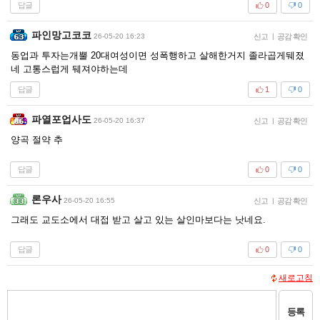
답글
0
0
파인망고코코
26-05-20 16:23
신고
|
공감 확인
동업과 투자는개뿔 20대여성이면 성폭행하고 살해한거지 졸라곱게뒈졌
네 고통스럽게 뒈져야하는데
답글
1
0
파열포업사도
26-05-20 16:37
신고
|
공감 확인
양곡 절약 추
답글
0
0
론우사
26-05-20 16:55
신고
|
공감 확인
그래도 교도소에서 대접 받고 살고 있는 살인마보다는 낫네요.
답글
0
0
새로고침
등록