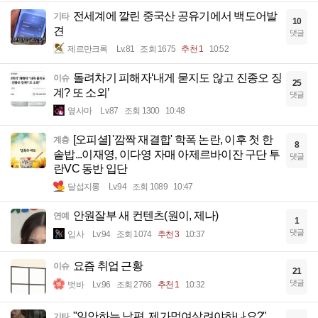
전세계에 깔린 중국산 공유기에서 백도어발
기타
10
견
댓글
제르만크록
Lv.81
조회 1675
추천 1
10:52
돌려차기 피해자‘내게 묻지도 않고 진종오 징
이슈
25
계? 또 소외’
댓글
옆사마
Lv.87
조회 1300
10:48
[오피셜] '깜짝 재결합' 학폭 논란, 이후 첫 한
계층
8
솥밥...이재영, 이다영 자매 아제르바이잔 구단 투
댓글
란VC 동반 입단
달섭지롱
Lv.94
조회 1089
10:47
안원잘부 새 컨텐츠(원이, 제나)
연예
1
댓글
입사
Lv.94
조회 1074
추천 3
10:37
요즘 취업 근황
이슈
21
댓글
벗바
Lv.96
조회 2766
추천 1
10:32
"일안하는 남편, 제가먹여살려야하나요?"
기타