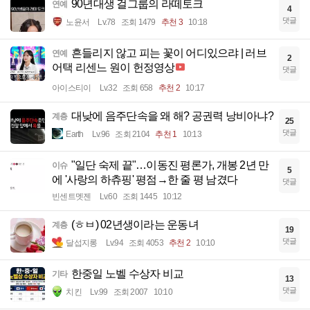
90년대생 걸그룹의 라떼토크
연예
4
댓글
노윤서
Lv.78
조회 1479
추천 3
10:18
흔들리지 않고 피는 꽃이 어디있으랴 | 러브
연예
2
어택 리센느 원이 헌정영상
댓글
아이스티이
Lv.32
조회 658
추천 2
10:17
대낮에 음주단속을 왜 해? 공권력 낭비아냐?
계층
25
댓글
Earth
Lv.96
조회 2104
추천 1
10:13
"일단 숙제 끝"…이동진 평론가, 개봉 2년 만
이슈
5
에 '사랑의 하츄핑' 평점→한 줄 평 남겼다
댓글
빈센트멧젠
Lv.60
조회 1445
10:12
(ㅎㅂ) 02년생이라는 운동녀
계층
19
댓글
달섭지롱
Lv.94
조회 4053
추천 2
10:10
한중일 노벨 수상자 비교
기타
13
댓글
치킨
Lv.99
조회 2007
10:10