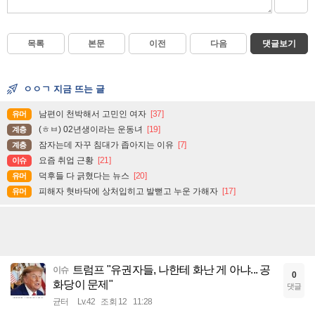
목록
본문
이전
다음
댓글보기
ㅇㅇㄱ 지금 뜨는 글
남편이 천박해서 고민인 여자
[37]
유머
(ㅎㅂ) 02년생이라는 운동녀
[19]
계층
잠자는데 자꾸 침대가 좁아지는 이유
[7]
계층
요즘 취업 근황
[21]
이슈
덕후들 다 긁혔다는 뉴스
[20]
유머
피해자 혓바닥에 상처입히고 발뻗고 누운 가해자
[17]
유머
트럼프 "유권자들, 나한테 화난 게 아냐... 공
이슈
0
화당이 문제"
댓글
균터
Lv.42
조회 12
11:28