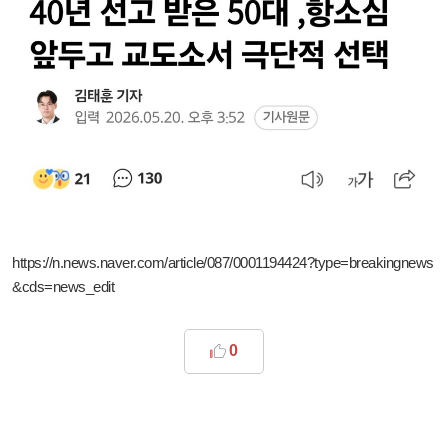
https://n.news.naver.com/article/087/0001194424?type=breakingnews
&cds=news_edit
0