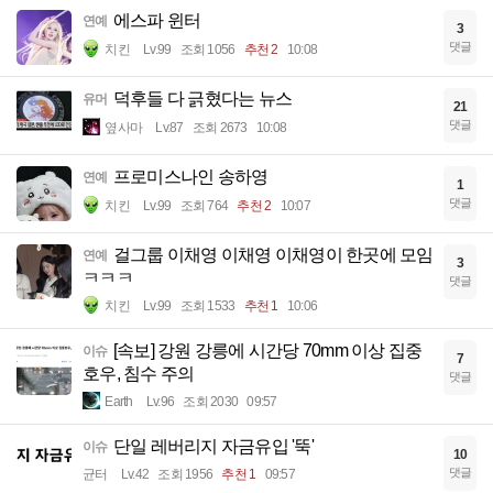
에스파 윈터
연예
3
댓글
치킨
Lv.99
조회 1056
추천 2
10:08
덕후들 다 긁혔다는 뉴스
유머
21
댓글
옆사마
Lv.87
조회 2673
10:08
프로미스나인 송하영
연예
1
댓글
치킨
Lv.99
조회 764
추천 2
10:07
걸그룹 이채영 이채영 이채영이 한곳에 모임
연예
3
ㅋㅋㅋ
댓글
치킨
Lv.99
조회 1533
추천 1
10:06
[속보] 강원 강릉에 시간당 70mm 이상 집중
이슈
7
호우, 침수 주의
댓글
Earth
Lv.96
조회 2030
09:57
단일 레버리지 자금유입 '뚝'
이슈
10
댓글
균터
Lv.42
조회 1956
추천 1
09:57