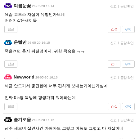
여름눈꽃
26-05-20 16:14
신고
|
공감 확인
요즘 교도소 자살이 유행인가보네
버러지같은새끼들
답글
2
0
운빨만
26-05-20 16:15
신고
|
공감 확인
죽을려면 혼자 뒤질것이지. 귀한 목숨을 ㅠㅠ
답글
1
0
Newworld
26-05-20 16:16
신고
|
공감 확인
세금 안드가서 좋긴한데 너무 편하게 보내는거아닌가싶네
진짜 0.5평 독방에 평생가둬 둬야하는데
답글
1
0
슬기로움
26-05-20 16:16
신고
|
공감 확인
광주 세모녀 살인사건 가해자도 그렇고 이놈도 그렇고 다 자살이네