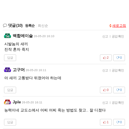
댓글
(10)
등록순
|
최신순
새로고침
백합에이슬
26-05-20 16:10
신고
|
공감 확인
시발놈의 새끼
진작 혼자 죽지
답글
2
0
고구머
26-05-20 16:11
신고
|
공감 확인
아 새끼 고통받다 뒤졌어야 하는데
답글
0
0
Jple
26-05-20 16:11
신고
|
공감 확인
능력이네 교도소에서 어찌 어찌 죽는 방법도 찾고.. 잘 디졌다
답글
1
0