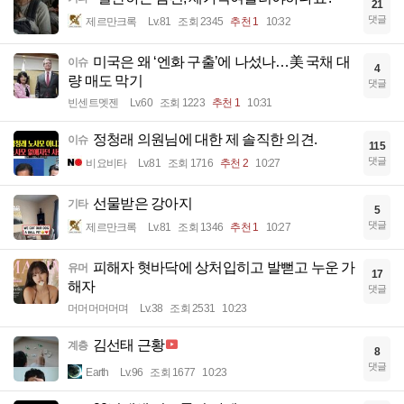
21
댓글
제르만크록
Lv.81
조회 2345
추천 1
10:32
미국은 왜 ‘엔화 구출’에 나섰나…美 국채 대
이슈
4
량 매도 막기
댓글
빈센트멧젠
Lv.60
조회 1223
추천 1
10:31
정청래 의원님에 대한 제 솔직한 의견.
이슈
115
댓글
비요비타
Lv.81
조회 1716
추천 2
10:27
선물받은 강아지
기타
5
댓글
제르만크록
Lv.81
조회 1346
추천 1
10:27
피해자 혓바닥에 상처입히고 발뻗고 누운 가
유머
17
해자
댓글
머머머머머며
Lv.38
조회 2531
10:23
김선태 근황
계층
8
댓글
Earth
Lv.96
조회 1677
10:23