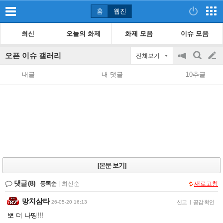
홈
웹진
최신
오늘의 화제
화제 모음
이슈 모음
오픈 이슈 갤러리
전체보기
공
검
글
지
색
내글
내 댓글
10추글
on/off
쓰
기
[본문 보기]
댓글
(8)
등록순
|
최신순
새로고침
망치삼타
26-05-20 16:13
신고
|
공감 확인
뽀 더 나띵!!!