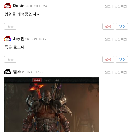
Dokin
26-05-20 16:24
신고
|
공감 확인
왕위를 계승중입니다
답글
0
0
Joy현
26-05-20 16:27
신고
|
공감 확인
룩은 호드네
답글
0
0
빕스
26-05-20 17:25
신고
|
공감 확인