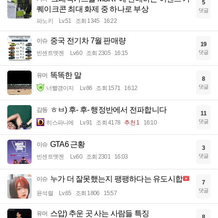
5
퀘이크콘 최대 화제 중 하나로 부상
댓글
파노키
Lv.51
조회 1345
16:22
중국 전기차 7월 판매량
이슈
19
댓글
빈센트멧젠
Lv.60
조회 2305
16:15
똑똑한 말
유머
8
댓글
너빨갱이지
Lv.86
조회 1571
16:12
ㅎㅂ) 후- 후- 행정반에서 전파합니다
감동
11
댓글
히스파니에
Lv.91
조회 4178
추천 1
16:10
GTA6 근황
이슈
3
댓글
빈센트멧젠
Lv.60
조회 2301
16:03
누가 더 잘못했는지 팽팽하다는 유도시합
이슈
7
댓글
윤석렬
Lv.65
조회 1806
15:57
스압) 추운 곳 사는 사람들 특징
유머
8