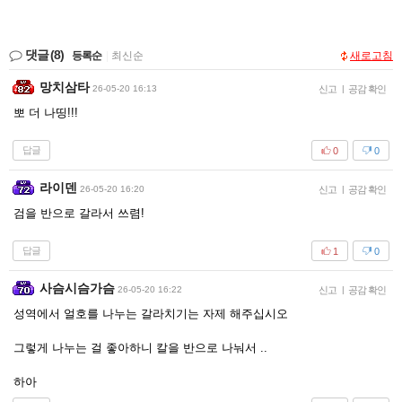
댓글
(8)
등록순
|
최신순
새로고침
망치삼타
26-05-20 16:13
신고
|
공감 확인
뽀 더 나띵!!!
답글
0
0
라이덴
26-05-20 16:20
신고
|
공감 확인
검을 반으로 갈라서 쓰렴!
답글
1
0
사슴시슴가슴
26-05-20 16:22
신고
|
공감 확인
성역에서 얼호를 나누는 갈라치기는 자제 해주십시오
그렇게 나누는 걸 좋아하니 칼을 반으로 나눠서 ..
하아