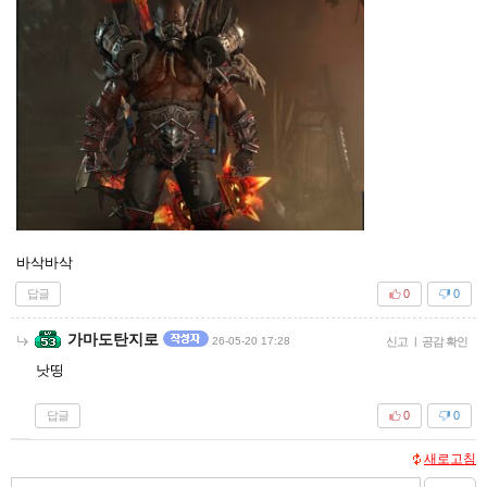
바삭바삭
답글
0
0
가마도탄지로
26-05-20 17:28
신고
|
공감 확인
낫띵
답글
0
0
새로고침