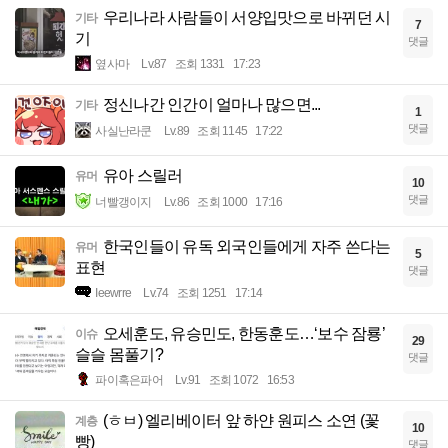
우리나라 사람들이 서양입맛으로 바뀌던 시
기타
7
기
댓글
옆사마
Lv.87
조회 1331
17:23
정신나간 인간이 얼마나 많으면...
기타
1
댓글
사실난라쿤
Lv.89
조회 1145
17:22
유아 스릴러
유머
10
댓글
너빨갱이지
Lv.86
조회 1000
17:16
한국인들이 유독 외국인들에게 자주 쓴다는
유머
5
표현
댓글
Ieewrre
Lv.74
조회 1251
17:14
오세훈도, 유승민도, 한동훈도…‘보수 잠룡’
이슈
29
슬슬 몸풀기?
댓글
파이혹은파어
Lv.91
조회 1072
16:53
(ㅎㅂ) 엘리베이터 앞 하얀 원피스 소연 (꽃
계층
10
빵)
댓글