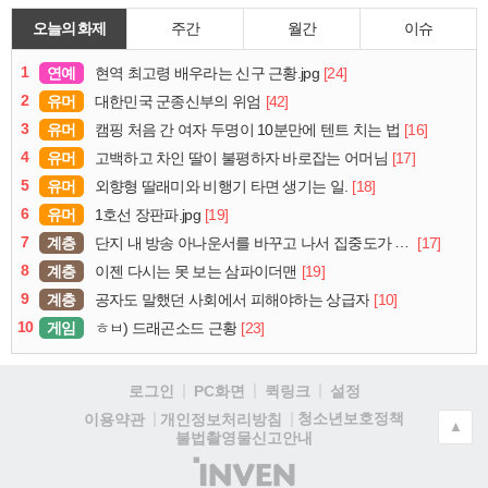
오늘의 화제
주간
월간
이슈
1
연예
[24]
현역 최고령 배우라는 신구 근황.jpg
2
유머
[42]
대한민국 군종신부의 위엄
3
유머
[16]
캠핑 처음 간 여자 두명이 10분만에 텐트 치는 법
4
유머
[17]
고백하고 차인 딸이 불평하자 바로잡는 어머님
5
유머
[18]
외향형 딸래미와 비행기 타면 생기는 일.
6
유머
[19]
1호선 장판파.jpg
7
계층
[17]
단지 내 방송 아나운서를 바꾸고 나서 집중도가 확 올라갔다는 한 아파트의 안내방송
8
계층
[19]
이젠 다시는 못 보는 삼파이더맨
9
계층
[10]
공자도 말했던 사회에서 피해야하는 상급자
10
게임
[23]
ㅎㅂ) 드래곤소드 근황
로그인
PC화면
퀵링크
설정
청소년보호정책
이용약관
개인정보처리방침
▲
불법촬영물신고안내
(주)