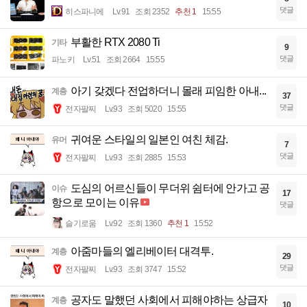
댓글
히스파니에
Lv.91
조회 2352
추천 1
15:55
부활한 RTX 2080 Ti
기타
9
댓글
파노키
Lv.51
조회 2664
15:55
아기 갖겠다 전업하더니 몰래 피임한 아내...
계층
37
댓글
전자팔찌
Lv.93
조회 5020
15:55
귀여운 스타일의 일본인 여친 체감.
유머
7
댓글
전자팔찌
Lv.93
조회 2885
15:53
도심의 어르신들이 무더위 쉼터에 안가고 공
이슈
17
항으로 모이는 이유
댓글
슬기로움
Lv.92
조회 1360
추천 1
15:52
아줌마들의 엘리베이터 대격투.
계층
29
댓글
전자팔찌
Lv.93
조회 3747
15:52
공자도 말했던 사회에서 피해야하는 상급자
계층
10