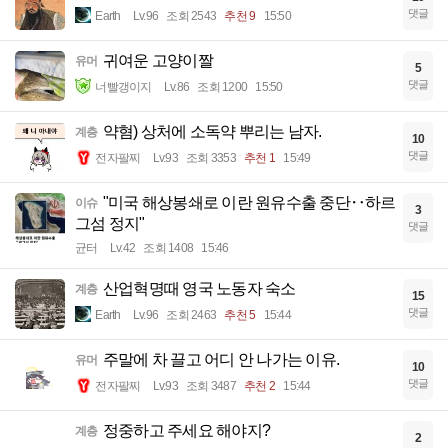
댓글
Earth
Lv.96
조회 2543
추천 9
15:50
귀여운 고양이짤
유머
5
댓글
너빨갱이지
Lv.86
조회 1200
15:50
약혐) 상처에 소독약 뿌리는 남자.
계층
10
댓글
전자팔찌
Lv.93
조회 3353
추천 1
15:49
"미국 해상봉쇄로 이란 원유수출 중단‥하르
이슈
3
그섬 정지"
댓글
균터
Lv.42
조회 1408
15:46
산업혁명때 영국 노동자 숙소
계층
15
댓글
Earth
Lv.96
조회 2463
추천 5
15:44
주말에 차 끌고 어디 안 나가는 이유.
유머
10
댓글
전자팔찌
Lv.93
조회 3487
추천 2
15:44
정중하고 주세요 해야지?
계층
2