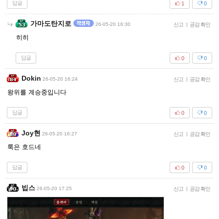
답글
1
0
가마도탄지로
26-05-20 16:30
신고
|
공감 확인
히히
답글
0
0
Dokin
26-05-20 16:24
신고
|
공감 확인
왕위를 계승중입니다
답글
0
0
Joy현
26-05-20 16:27
신고
|
공감 확인
룩은 호드네
답글
0
0
빕스
26-05-20 17:25
신고
|
공감 확인