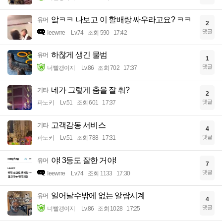
앜ㅋㅋ 나보고 이 할배랑 싸우라고요? ㅋㅋ
유머
2
댓글
Ieewrre
Lv.74
조회 590
17:42
하찮게 생긴 물범
유머
1
댓글
너빨갱이지
Lv.86
조회 702
17:37
네가 그렇게 춤을 잘 춰?
기타
2
댓글
파노키
Lv.51
조회 601
17:37
고객감동 서비스
기타
4
댓글
파노키
Lv.51
조회 788
17:31
야! 3등도 잘한 거야!
유머
7
댓글
Ieewrre
Lv.74
조회 1133
17:30
일어날수밖에 없는 알람시계
유머
4
댓글
너빨갱이지
Lv.86
조회 1028
17:25