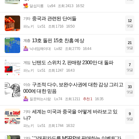
달섭지롱
Lv.94
조회 2413
16:52
중국과 관련된 단어들
기타
12
댓글
파노키
Lv.51
조회 1716
16:50
13호 돌핀 15호 찬홈 예상
계층
21
댓글
닉네임해야대
Lv.82
조회 2770
16:44
닌텐도 스위치 2, 판매량 2300만 대 돌파
게임
7
댓글
파노키
Lv.51
조회 1247
16:43
구조적 다수, 보완수사권에 대한 감상 그리고
이슈
33
000에 대한 믿음
댓글
질문하는사람
Lv.74
조회 1211
추천 1
16:35
세계는 미국과 중국을 어떻게 바라보고 있
기타
9
나?
댓글
파노키
Lv.51
조회 1744
16:32
'그래픽카드를 MSRP에 판매하는 이벤트'가
기타