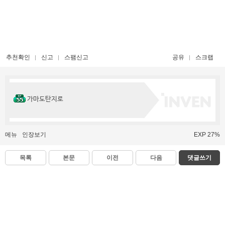
추천확인
신고
스팸신고
공유
스크랩
가마도탄지로
메뉴
인장보기
EXP 27%
목록
본문
이전
다음
댓글쓰기