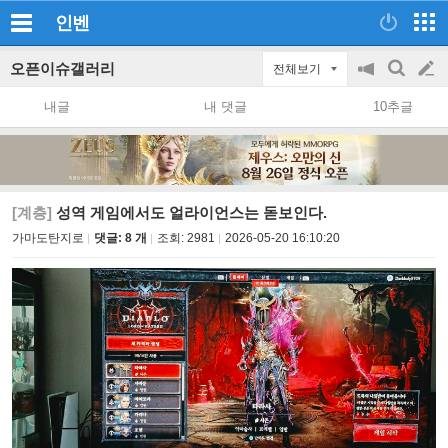
인벤
오픈이슈갤러리
전체보기
공
검
글
지
색
내글
내 댓글
10추글
on/off
쓰
기
[계층]
성역 게임에서도 얼라이언스는 돋보인다.
가마도탄지로
댓글: 8 개
조회:
2981
2026-05-20 16:10:20