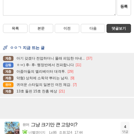
등록
목록
본문
이전
다음
댓글보기
ㅇㅇㄱ 지금 뜨는 글
아기 갖겠다 전업하더니 몰래 피임한 아내...
[37]
계층
ㅎㅂ) 후- 후- 행정반에서 전파합니다
[11]
감동
아줌마들의 엘리베이터 대격투.
[29]
계층
약혐) 상처에 소독약 뿌리는 남자.
[9]
계층
귀여운 스타일의 일본인 여친 체감.
[7]
유머
13호 돌핀 15호 찬홈 예상
[21]
계층
그냥 크기만 큰 고양이?
유머
4
댓글
너빨갱이지
Lv.86
조회 324
17:44