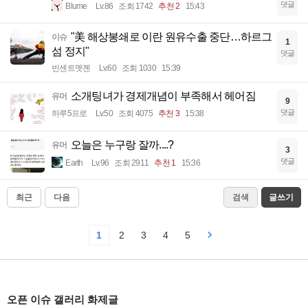
댓글
Blume
Lv.86
조회 1742
추천 2
15:43
"美 해상봉쇄로 이란 원유수출 중단…하르그
이슈
1
섬 정지"
댓글
빈센트멧젠
Lv.60
조회 1030
15:39
소개팅녀가 경제개념이 부족해서 헤어짐
유머
9
댓글
하루5프로
Lv.50
조회 4075
추천 3
15:38
오늘은 누구랑 잘까....?
유머
3
댓글
Earth
Lv.96
조회 2911
추천 1
15:36
최근
다음
검색
글쓰기
1
2
3
4
5
오픈 이슈 갤러리 화제글