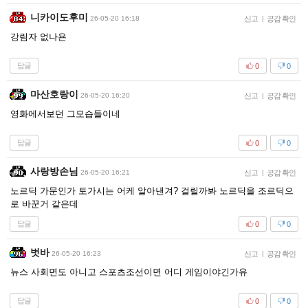
니카이도후미
26-05-20 16:18
신고
|
공감 확인
강림자 없나욘
답글
0
0
마산호랑이
26-05-20 16:20
신고
|
공감 확인
영화에서보던 그모습들이네
답글
0
0
사랑방손님
26-05-20 16:21
신고
|
공감 확인
노르딕 가문인가 토가시는 어케 알아낸겨? 걸릴까봐 노르딕을 조르딕으
로 바꾼거 같은데
답글
0
0
벗바
26-05-20 16:23
신고
|
공감 확인
뉴스 사회면도 아니고 스포츠조선이면 어디 게임이야긴가유
답글
0
0