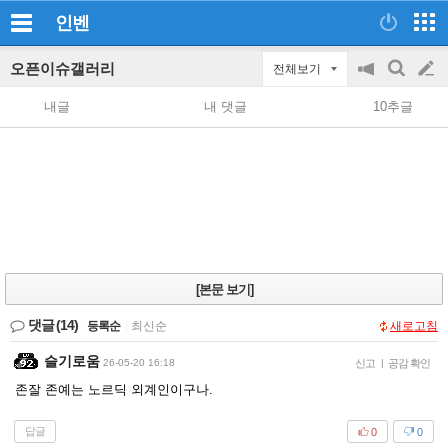
인벤
오픈이슈갤러리
전체보기
공
검
글
지
색
내글
내 댓글
10추글
on/off
쓰
기
[본문 보기]
댓글
(14)
등록순
|
최신순
새로고침
슬기로움
26-05-20 16:18
신고
|
공감 확인
존잘 존예는 노르딕 외계인이구나.
답글
0
0