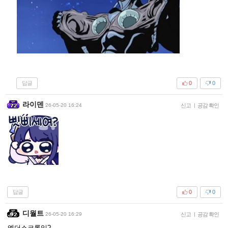
답글
0
0
라이덴
26-05-20 16:24
신고
|
공감 확인
답글
0
0
디월트
26-05-20 16:29
신고
|
공감 확인
엘더스크롤임?