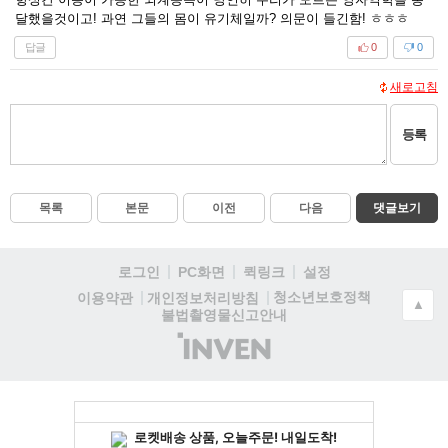
달했을것이고! 과연 그들의 몸이 유기체일까? 의문이 들긴함! ㅎㅎㅎ
답글
0
0
새로고침
등록
목록
본문
이전
다음
댓글보기
로그인
PC화면
퀵링크
설정
청소년보호정책
이용약관
개인정보처리방침
▲
불법촬영물신고안내
(주)
인
벤