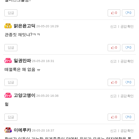
답글
0
0
맑은윤고딕
26-05-20 16:29
신고
|
공감 확인
관종짓 재밋냐?ㅋㅋ
답글
0
0
일권만파
26-05-20 16:31
신고
|
공감 확인
떼껄룩은 왜 없음 ㅠ
답글
0
0
고양고앵이
26-05-20 16:36
신고
|
공감 확인
헐
답글
0
0
이에루카
26-05-20 16:37
신고
|
공감 확인
항성간 이동이 가능한 외계종족이 당연히 우리가 모르는 양자역학을 통