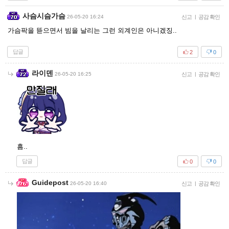
사슴시슴가슴
26-05-20 16:24
신고
|
공감 확인
가슴팍을 뜯으면서 빔을 날리는 그런 외계인은 아니겠징..
답글
2
0
라이덴
26-05-20 16:25
신고
|
공감 확인
흠..
답글
0
0
Guidepost
26-05-20 16:40
신고
|
공감 확인