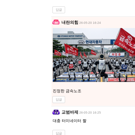
답글
내란의힘
26-05-20 16:24
진정한 금속노조
답글
교범바제
26-05-20 16:25
대충 터미네이터 짤
답글