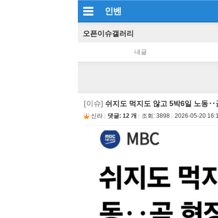
인벤
오픈이슈갤러리
내글
[이슈]
쉬지도 먹지도 않고 5박6일 노동‥
신라
댓글: 12 개
조회:
3898
2026-05-20 16: