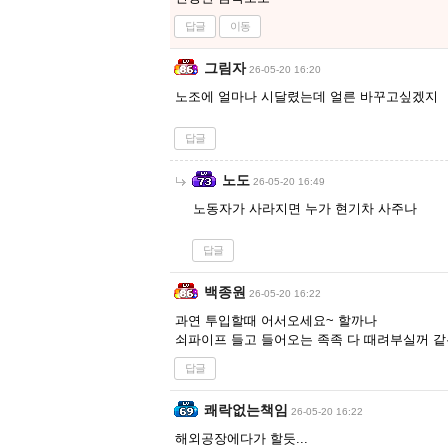
답글
이동
그림자
26-05-20 16:20
노조에 얼마나 시달렸는데 얼른 바꾸고싶겠지
답글
노도
26-05-20 16:49
노동자가 사라지면 누가 현기차 사주나
답글
백종원
26-05-20 16:22
과연 투입할때 어서오세요~ 할까나
쇠파이프 들고 들어오는 족족 다 때려부실꺼 
답글
쾌락없는책임
26-05-20 16:22
해외공장에다가 할듯...