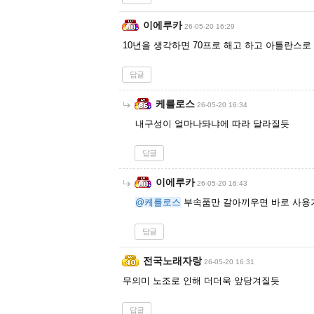
이에루카
26-05-20 16:29
10년을 생각하면 70프로 해고 하고 아틀란스로
답글
케를로스
26-05-20 16:34
내구성이 얼마나돠냐에 따라 달라질듯
답글
이에루카
26-05-20 16:43
@케를로스
부속품만 갈아끼우면 바로 사용
답글
전국노래자랑
26-05-20 16:31
무의미 노조로 인해 더더욱 앞당겨질듯
답글