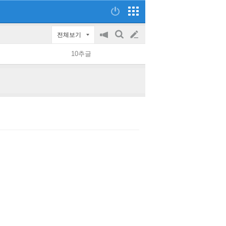
전체보기
공
검
글
지
색
10추글
on/off
쓰
기