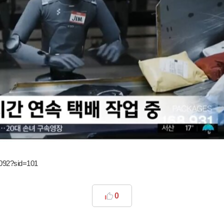
0092?sid=101
0