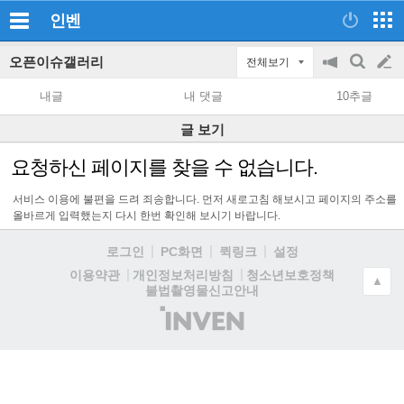
인벤
오픈이슈갤러리
전체보기
공
검
글
지
색
내글
내 댓글
10추글
on/off
쓰
글 보기
기
요청하신 페이지를 찾을 수 없습니다.
서비스 이용에 불편을 드려 죄송합니다. 먼저 새로고침 해보시고 페이지의 주소를
올바르게 입력했는지 다시 한번 확인해 보시기 바랍니다.
로그인
PC화면
퀵링크
설정
청소년보호정책
이용약관
개인정보처리방침
▲
불법촬영물신고안내
(주)
인
벤