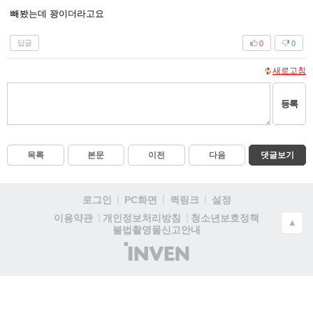
빼봤는데 꽝이더라고요
답글
0
0
새로고침
등록
목록
본문
이전
다음
댓글보기
로그인
PC화면
퀵링크
설정
청소년보호정책
이용약관
개인정보처리방침
▲
불법촬영물신고안내
(주)
인
벤