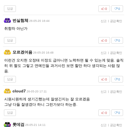
답글
0
0
번실험체
26-05-20 16:44
신고
|
공감 확인
취향차 아닌가
답글
0
0
모르겠어욤
26-05-20 16:48
신고
|
공감 확인
이런건 오지헌 오정태 이정도 급아니면 노력하면 될 수 있는게 맞음. 솔직
히 위 짤도 그렇고 연예인들 과거사진 보면 할만 하다 생각되는 사람 많
음.
답글
0
0
cloud7
26-05-20 17:11
신고
|
공감 확인
시원시원하게 생기긴했는데 잘생긴지는 잘 모르겠음
그냥 다들 잘생겼다 하니 그런가보다 하는중.
답글
0
0
롯데검
26-05-21 14:11
신고
|
공감 확인