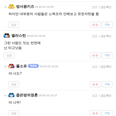
방서몽키즈
26-05-20 16:59
신고
|
공감 확인
하지만 대부분의 사람들은 노력조차 안해보고 유전자탓을 함
답글
0
0
엘라스틴
26-05-20 16:26
신고
|
공감 확인
그런 사람도 잇는 반면에
난 타고낫음
답글
0
0
풀소유
26-05-20 16:26
신고
|
공감 확인
야 너도?
답글
0
0
좁은방의영혼
26-05-20 16:27
신고
|
공감 확인
야 나두!
답글
0
0