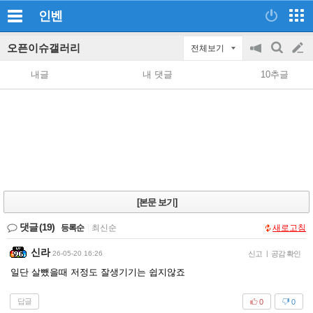
인벤
오픈이슈갤러리
전체보기
공
검
글
지
색
내글
내 댓글
10추글
on/off
쓰
기
[본문 보기]
댓글
(19)
등록순
|
최신순
새로고침
신라
26-05-20 16:26
신고
|
공감 확인
일단 살뺐을때 저정도 잘생기기는 쉽지않죠
답글
0
0