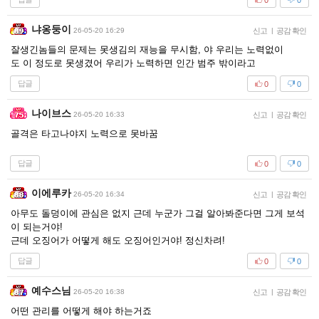
냐옹둥이
26-05-20 16:29
신고
|
공감 확인
잘생긴놈들의 문제는 못생김의 재능을 무시함, 야 우리는 노력없이
도 이 정도로 못생겼어 우리가 노력하면 인간 범주 밖이라고
답글
0
0
나이브스
26-05-20 16:33
신고
|
공감 확인
골격은 타고나야지 노력으로 못바꿈
답글
0
0
이에루카
26-05-20 16:34
신고
|
공감 확인
아무도 돌덩이에 관심은 없지 근데 누군가 그걸 알아봐준다면 그게 보석
이 되는거야!
근데 오징어가 어떻게 해도 오징어인거야! 정신차려!
답글
0
0
예수스님
26-05-20 16:38
신고
|
공감 확인
어떤 관리를 어떻게 해야 하는거죠