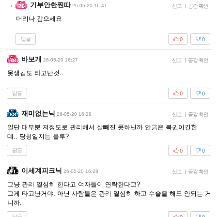
기부안한찐따
26-05-20 16:41
신고
|
공감 확인
머리나 감으세요
답글
0
0
바보개
26-05-20 16:27
신고
|
공감 확인
못생김도 타고난것..
답글
0
0
재미없는닉
26-05-20 16:28
신고
|
공감 확인
일단 대부분 저정도로 관리해서 살빼진 못하닌까 안긁은 복권이긴한
데.. 당청일지는 몰루?
답글
0
0
이세계피크닉
26-05-20 16:28
신고
|
공감 확인
그냥 관리 열심히 한다고 여자들이 연락한다고?
그게 타고난거야. 아닌 사람들은 관리 열심히 하고 수술을 해도 안되는 거
니까.
답글
0
0