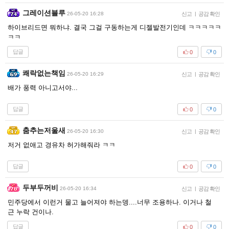
그레이션블루
26-05-20 16:28
신고
|
공감 확인
하이브리드면 뭐하냐. 결국 그걸 구동하는게 디젤발전기인데 ㅋㅋㅋㅋㅋ
ㅋㅋ
답글
0
0
쾌락없는책임
26-05-20 16:29
신고
|
공감 확인
배가 풍력 아니고서야...
답글
0
0
춤추는저울새
26-05-20 16:30
신고
|
공감 확인
저거 없애고 경유차 허가해줘라 ㅋㅋ
답글
0
0
두부두꺼비
26-05-20 16:34
신고
|
공감 확인
민주당에서 이런거 물고 늘어져야 하는뎅....너무 조용하나. 이거나 철
근 누락 건이나.
답글
0
0