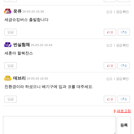
읏큐
26-05-20 16:39
신고
|
공감 확인
세금슈킹버스 출발합니다
답글
0
0
번실험체
26-05-20 16:44
신고
|
공감 확인
세훈아 할복찬스
답글
0
0
데브리
26-05-20 16:50
신고
|
공감 확인
친환경이라 하셨으니 배기구에 입과 코를 대주세요.
답글
0
0
새로고침
등록