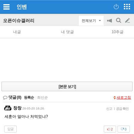
인벤
오픈이슈갤러리
전체보기
공
검
글
지
색
내글
내 댓글
10추글
on/off
쓰
기
[본문 보기]
댓글
(8)
등록순
|
최신순
새로고침
창창
26-05-20 16:26
신고
|
공감 확인
세훈아 얼마나 처먹었냐?
답글
2
0