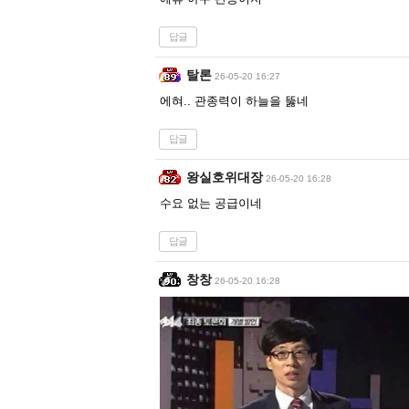
답글
탈론
26-05-20 16:27
에혀.. 관종력이 하늘을 뚫네
답글
왕실호위대장
26-05-20 16:28
수요 없는 공급이네
답글
창창
26-05-20 16:28