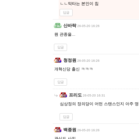
ㄴㄴ막타는 본인이 침
답글
산바락
26-05-20 16:26
뭔 관종을...
답글
청정원
26-05-20 16:26
개혁신당 출신 ㅋㅋㅋ
답글
프리도
26-05-20 16:31
심상정의 정의당이 어떤 스탠스인지 아주 
답글
백종원
26-05-20 16:26
관심도 사치