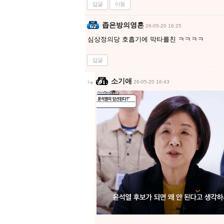
답글
이동
좁은방의영혼
26-05-20 16:25
심상정의당 호흡기에 막타를친 ㅋㅋㅋㅋ
답글
소기애
26-05-20 16:43