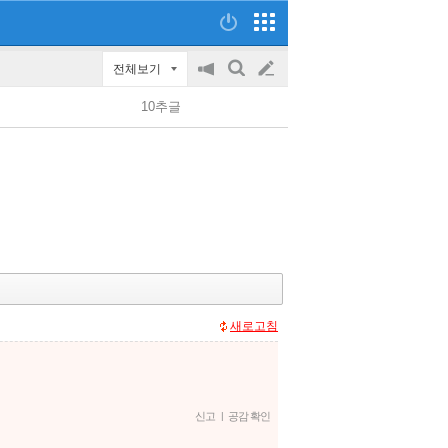
전체보기
공
검
글
지
색
10추글
on/off
쓰
기
새로고침
신고
|
공감 확인