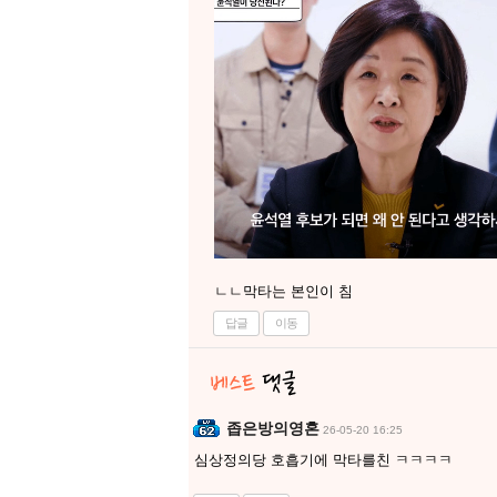
ㄴㄴ막타는 본인이 침
답글
이동
좁은방의영혼
26-05-20 16:25
심상정의당 호흡기에 막타를친 ㅋㅋㅋㅋ