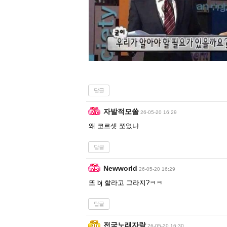
답글
자발적모쏠
26-05-20 16:29
왜 코르셋 쪼였냐
답글
Newworld
26-05-20 16:29
또 bj 할라고 그라지?ㅋㅋ
답글
전국노래자랑
26-05-20 16:30