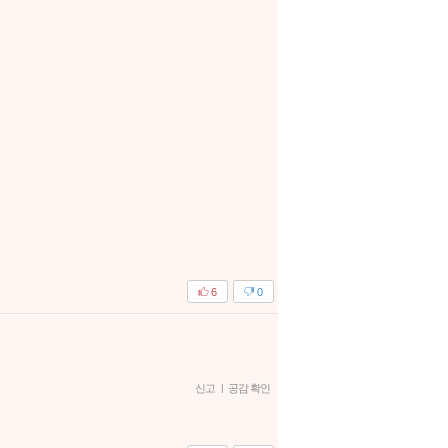
6
0
신고
|
공감 확인