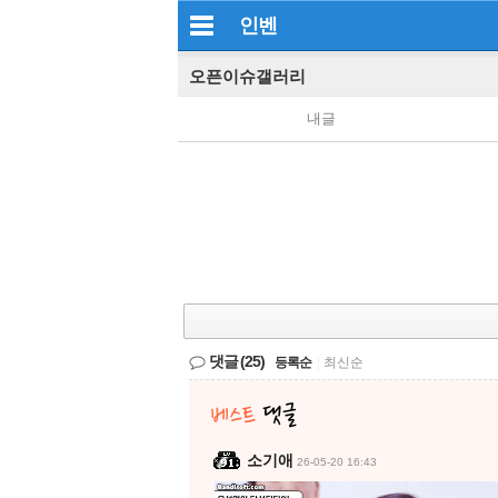
인벤
오픈이슈갤러리
내글
댓글
(25)
등록순
|
최신순
소기애
26-05-20 16:43