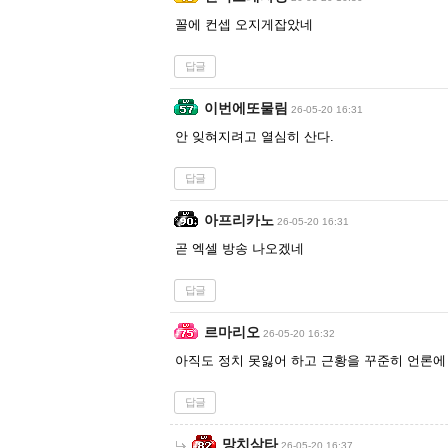
꼴에 컨셉 오지게잡았네
답글
이번에또물림
26-05-20 16:31
안 잊혀지려고 열심히 산다.
답글
아프리카노
26-05-20 16:31
곧 엑셀 방송 나오겠네
답글
르마리오
26-05-20 16:32
아직도 정치 못잃어 하고 근황을 꾸준히 언론에
답글
망치삼타
26-05-20 16:37