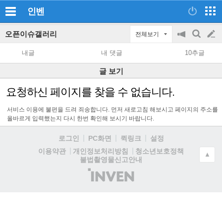
인벤
오픈이슈갤러리
전체보기
공
검
글
지
색
내글
내 댓글
10추글
on/off
쓰
글 보기
기
요청하신 페이지를 찾을 수 없습니다.
서비스 이용에 불편을 드려 죄송합니다. 먼저 새로고침 해보시고 페이지의 주소를
올바르게 입력했는지 다시 한번 확인해 보시기 바랍니다.
로그인
PC화면
퀵링크
설정
청소년보호정책
이용약관
개인정보처리방침
▲
불법촬영물신고안내
(주)
인
벤