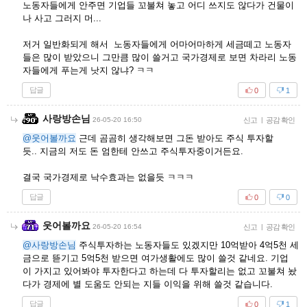
노동자들에게 안주면 기업들 꼬불쳐 놓고 어디 쓰지도 않다가 건물이
나 사고 그러지 머...
저거 일반화되게 해서 노동자들에게 어마어마하게 세금떼고 노동자
들은 많이 받았으니 그만큼 많이 쓸거고 국가경제로 보면 차라리 노동
자들에게 푸는게 낫지 않냐? ㅋㅋ
답글
0
1
사랑방손님
26-05-20 16:50
신고
|
공감 확인
@웃어볼까요
근데 곰곰히 생각해보면 그돈 받아도 주식 투자할
듯.. 지금의 저도 돈 엄한테 안쓰고 주식투자중이거든요.
결국 국가경제로 낙수효과는 없을듯 ㅋㅋㅋ
답글
0
0
웃어볼까요
26-05-20 16:54
신고
|
공감 확인
@사랑방손님
주식투자하는 노동자들도 있겠지만 10억받아 4억5천 세
금으로 뜯기고 5억5천 받으면 여가생활에도 많이 쓸것 같네요. 기업
이 가지고 있어봐야 투자한다고 하는데 다 투자할리는 없고 꼬불쳐 놨
다가 경제에 별 도움도 안되는 지들 이익을 위해 쓸것 같습니다.
답글
0
1