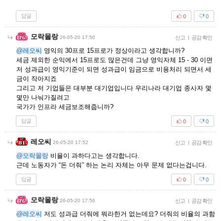
답글
0
0
모락몰랑
26-05-20 17:50
신고
|
공감 확인
@레오씨
영익의 30프로 15프로가 정상이라고 생각합니까?
세금 제외한 순익에서 15프로도 많은건데 그냥 영익자체 15 - 30 이면
저 성과급이 영익기준이 되면 성과급이 임금으로 비용처리 되면서 세
금이 작아지죠
그리고 저 기업들은 대부분 대기업입니다 우리나라 대기업 종사자 몇
몇만 나눠가질려고
국가가 인프라 세금보조해줍니까?
답글
0
0
레오씨
26-05-20 17:52
신고
|
공감 확인
@모락몰랑
비율이 과하다고는 생각합니다.
근데 노동자가 “돈 더줘” 하는 논리 자체는 아무 문제 없다는겁니다.
답글
0
0
모락몰랑
26-05-20 17:56
신고
|
공감 확인
@레오씨
저도 성과급 더줘에 뭐라한거 없는데요? 더줘의 비율의 과함