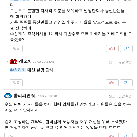
며
그돈으로 분할한 회사의 지분을 보유하고 멀쩡한회사 등신만든담
에 합병하여
기존 주주들 등신만들고 경영일가 주식 비율을 압도적으로 늘리는
걸 반복하여
수십개의 주식회사를 1개회사 과반수로 모두 지배하는 지배구조를 구
축했죠?
답글
1
0
레오씨
26-05-20 18:49
신고
|
공감 확인
@히리카
대신 설명 감사
답글
0
0
홀리피면줘
26-05-20 18:08
신고
|
공감 확인
수십 년째 저ㅈㄹ들을 하니 협력 업체들만 망해가고 직원들은 일을 하는
데도 더 가난해지지.
같이 고생하는 계약직, 협력업체 노동자들 처우 개선을 위해 노력했다
면 저렇게까지 공감 못 받고 욕 얻어 쳐먹지는 않았을 텐데 ㅉㅉㅉ
답글
0
0