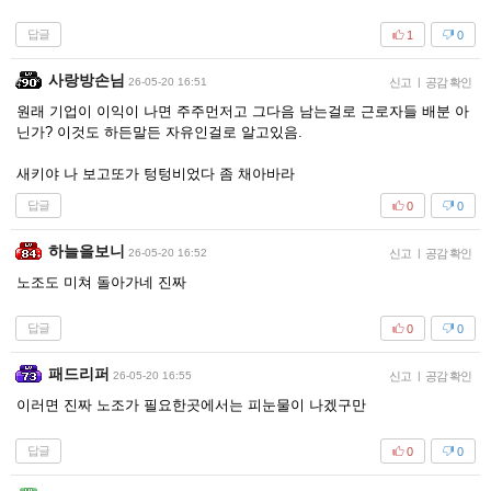
답글
1
0
사랑방손님
26-05-20 16:51
신고
|
공감 확인
원래 기업이 이익이 나면 주주먼저고 그다음 남는걸로 근로자들 배분 아
닌가? 이것도 하든말든 자유인걸로 알고있음.
새키야 나 보고또가 텅텅비었다 좀 채아바라
답글
0
0
하늘을보니
26-05-20 16:52
신고
|
공감 확인
노조도 미쳐 돌아가네 진짜
답글
0
0
패드리퍼
26-05-20 16:55
신고
|
공감 확인
이러면 진짜 노조가 필요한곳에서는 피눈물이 나겠구만
답글
0
0