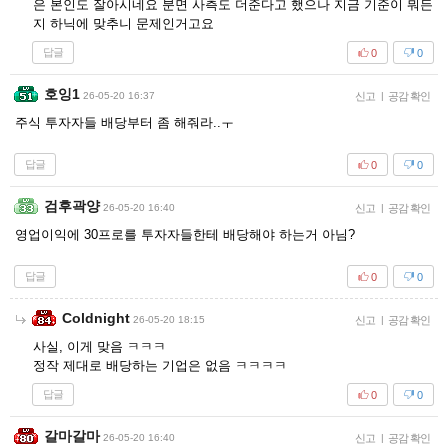
은 본인도 잘아시네요 분면 사측도 더준다고 했으나 지금 기준이 뭐든
지 하닉에 맞추니 문제인거고요
답글
0
0
호잉1
26-05-20 16:37
신고
|
공감 확인
주식 투자자들 배당부터 좀 해줘라..ㅜ
답글
0
0
검후곽양
26-05-20 16:40
신고
|
공감 확인
영업이익에 30프로를 투자자들한테 배당해야 하는거 아님?
답글
0
0
Coldnight
26-05-20 18:15
신고
|
공감 확인
사실, 이게 맞음 ㅋㅋㅋ
정작 제대로 배당하는 기업은 없음 ㅋㅋㅋㅋ
답글
0
0
갈마갈마
26-05-20 16:40
신고
|
공감 확인