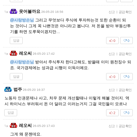
웃어볼까요
26-05-20 16:56
신고
|
공감 확인
@사랑방손님
그리고 무엇보다 주식에 투자하는것 또한 순환이 되
는 것이니 그게 꼭 나쁜것은 아니라고 봅니다. 저 돈을 받아 부동산투
기를 하면 도루묵이겠지만...
답글
0
0
레오씨
26-05-20 17:42
신고
|
공감 확인
@사랑방손님
받아서 주식투자 한다고해도, 받을때 이미 원천징수 되
죠. 국가경제에는 성과급 시행이 이득이예요.
답글
0
0
법주
26-05-20 16:37
신고
|
공감 확인
노동자 인권문제나 사고, 처우 문제 개선할때나 이렇게 해볼 것이지. 역
시 하이닉스 부러워서 돈 더 달라고 이러는거지 그걸 국민들이 모르나
답글
2
0
레오씨
26-05-20 17:43
신고
|
공감 확인
그게 왜 문젠데요.