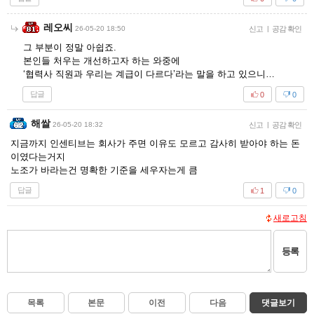
레오씨
26-05-20 18:50
신고
|
공감 확인
그 부분이 정말 아쉽죠.
본인들 처우는 개선하고자 하는 와중에
‘협력사 직원과 우리는 계급이 다르다’라는 말을 하고 있으니…
답글
0
0
해쌀
26-05-20 18:32
신고
|
공감 확인
지금까지 인센티브는 회사가 주면 이유도 모르고 감사히 받아야 하는 돈
이였다는거지
노조가 바라는건 명확한 기준을 세우자는게 큼
답글
1
0
새로고침
등록
목록
본문
이전
다음
댓글보기