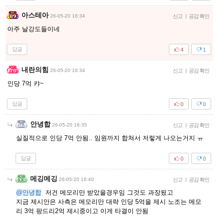
아스테아
26-05-20 16:34
신고
|
공감 확인
아주 날강도들이네
답글
4
1
내란의힘
26-05-20 16:34
신고
|
공감 확인
인당 7억 캬~
답글
0
0
안녕합
26-05-20 16:35
신고
|
공감 확인
실질적으로 인당 7억 안됨.. 임원까지 합쳐서 저렇게 나오는거지 ㅠ
답글
0
0
메깅메깅
26-05-20 16:40
신고
|
공감 확인
@안녕합
저건 메모리만 받았을경우임 그것도 과장됬고
지금 제시안은 사측은 메모리만 대략 인당 5억을 제시 노조는 메모
리 3억 팡드리2억 제시중이고 이게 타결이 안됨