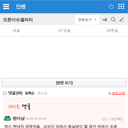
인벤
오픈이슈갤러리
전체보기
공
검
글
지
색
내글
내 댓글
10추글
on/off
쓰
기
[본문 보기]
댓글
(60)
등록순
|
최신순
새로고침
판다냥
26-05-20 16:34
신고
|
공감 확인
역시 현대차 경력직들.. 삼성이 앞에서 화살받이 할 동안 뒤에서 조용