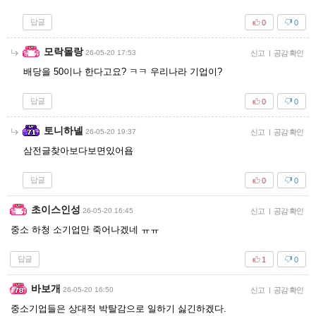
답글
0
0
모락몰랑
26-05-20 17:53
신고
|
공감 확인
배당을 50이나 한다고요? ㅋㅋ 우리나라 기업이?
답글
0
0
토니하넬
26-05-20 19:37
신고
|
공감 확인
삼전글찾아보다보면있어욥
답글
0
0
초이스인성
26-05-20 16:45
신고
|
공감 확인
중소 하청 소기업만 죽어나겠네 ㅠㅠ
답글
1
0
바보개
26-05-20 16:50
신고
|
공감 확인
중소기업들은 상대적 박탈감으로 일하기 싫긴하겠다.