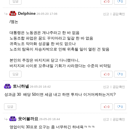
답글
0
0
Delphine
26-05-20 17:06
신고
|
공감 확인
/멤논
대통령은 노동권은 개나주라고 한 바 없음
노동조합 파업은 꿈도 꾸지마라고 일갈 한 바 없음
귀족노조 악마화 성공을 한 바도 없으나
노조의 탐욕이 자승자박으로 인해 위축될 일이 열린 건 맞음
본인의 주장은 바지지퍼 닫고 다니랬더니,
바지지퍼 사이로 꼬추내밀 기회가 사라졌다는 수준의 비약임
답글
0
0
토니하넬
26-05-20 16:42
신고
|
공감 확인
성과금 30 배당 50이면 세금 내고 하면 투자나 이거어케하는거지?
답글
0
0
웃어볼까요
26-05-20 16:44
신고
|
공감 확인
영업이익 30프로 요구는 좀 너무하긴 하네욕ㅋㅋㅋ