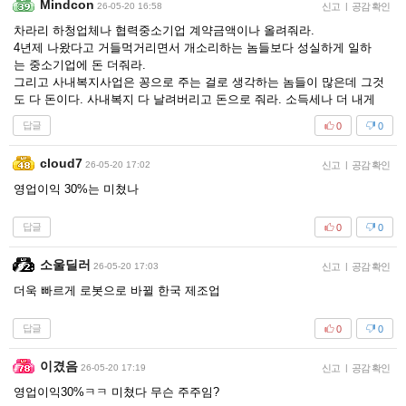
Mindcon
26-05-20 16:58
신고
|
공감 확인
차라리 하청업체나 협력중소기업 계약금액이나 올려줘라.
4년제 나왔다고 거들먹거리면서 개소리하는 놈들보다 성실하게 일하
는 중소기업에 돈 더줘라.
그리고 사내복지사업은 꽁으로 주는 걸로 생각하는 놈들이 많은데 그것
도 다 돈이다. 사내복지 다 날려버리고 돈으로 줘라. 소득세나 더 내게
답글
0
0
cloud7
26-05-20 17:02
신고
|
공감 확인
영업이익 30%는 미쳤나
답글
0
0
소울딜러
26-05-20 17:03
신고
|
공감 확인
더욱 빠르게 로봇으로 바뀔 한국 제조업
답글
0
0
이겼음
26-05-20 17:19
신고
|
공감 확인
영업이익30%ㅋㅋ 미쳤다 무슨 주주임?