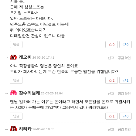
지들 돈..
근데 저 삼성노조는
초기업 노조라서
일반 노조랑은 다릅니다.
민주노총 소속도 아닌걸로 아는데
뭐 의미있겠습니까?
디테일한건 관심이 없으니 다들
답글
0
0
레오씨
26-05-20 17:41
신고
|
공감 확인
아니 직장생활의 명분은 당연히 돈이죠.
우리가 회사다니는게 무슨 민족의 무궁한 발전을 위함입니까?
답글
2
1
잠수리벌레
26-05-20 18:04
신고
|
공감 확인
맨날 일하러 가는 이유는 돈이라고 하면서 모든일을 돈으로 귀결시키
는 사회가 돈때문에 파업한다 그러면서 겁나 뭐라하드라
답글
1
0
히리카
26-05-20 18:05
신고
|
공감 확인