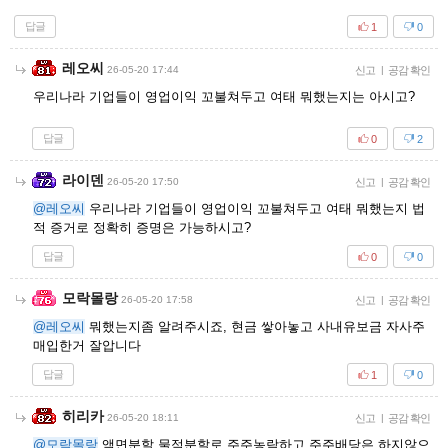
답글
1
0
레오씨
26-05-20 17:44
신고
|
공감 확인
우리나라 기업들이 영업이익 꼬불쳐두고 여태 뭐했는지는 아시고?
답글
0
2
라이덴
26-05-20 17:50
신고
|
공감 확인
@레오씨
우리나라 기업들이 영업이익 꼬불쳐두고 여태 뭐했는지 법
적 증거로 정확히 증명은 가능하시고?
답글
0
0
모락몰랑
26-05-20 17:58
신고
|
공감 확인
@레오씨
뭐했는지좀 알려주시죠, 현금 쌓아놓고 사내유보금 자사주
매입한거 잘압니다
답글
1
0
히리카
26-05-20 18:11
신고
|
공감 확인
@모락몰랑
액면분할 물적분할로 주주농락하고 주주배당은 하지않으