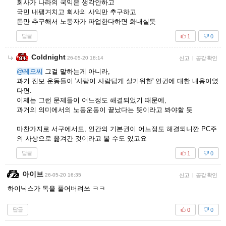
회사가 나라의 국익은 생각안하고
국민 내팽겨치고 회사의 사익만 추구하고
돈만 추구해서 노동자가 파업한다하면 화내실듯
답글
1
0
Coldnight
26-05-20 18:14
신고
|
공감 확인
@레오씨
그걸 말하는게 아니라,
과거 진보 운동들이 '사람이 사람답게 살기위한' 인권에 대한 내용이였
다면.
이제는 그런 문제들이 어느정도 해결되었기 때문에,
과거의 의미에서의 노동운동이 끝났다는 뜻이라고 봐야할 듯
마찬가지로 서구에서도, 인간의 기본권이 어느정도 해결되니깐 PC주
의 사상으로 옮겨간 것이라고 볼 수도 있고요
답글
1
0
아이브
26-05-20 16:35
신고
|
공감 확인
하이닉스가 독을 풀어버려쓰 ㅋㅋ
답글
0
0