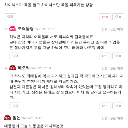
하이닉스가 독을 풀고 하이닉스만 욕을 피해가는 상황
답글
0
0
모락몰랑
26-05-20 17:52
신고
|
공감 확인
하닉은 차라리 어려울때 서로 의쌰의쌰 결과물이죠
근데 삼성 여타 기업들은 잘나갈때 이러는건 문제고 또 다른 기업들
은 잘나가지도 못함 그냥 하닉이 주니 배아파 나도줘 밖에
답글
1
0
레오씨
26-05-20 17:54
신고
|
공감 확인
그 하닉도 최태원이 약속 파기하고 성과급 팍 깎으려고 시도하다가 사
내 분위기 ㅈ창나니까 제대로 지급한거죠.
삼전과 다른점은 하닉은 원래부터 약속이 있었는데 그걸 뭉개려고 하
다 지킨거고, 삼전은 원래도 잘 안줬으니 이제 좀 달라고 요구하는거
고..
답글
1
0
멤논
26-05-20 16:41
신고
|
공감 확인
대통령이 오늘 노동권은 개나주는것