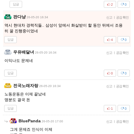
답글
2
0
판다냥
26-05-20 16:34
신고
|
공감 확인
역시 현대차 경력직들.. 삼성이 앞에서 화살받이 할 동안 뒤에서 조용
히 꿀 진행중이였네
답글
4
0
우유배달녀
26-05-20 16:34
신고
|
공감 확인
이익나도 문제네
답글
0
0
전국노래자랑
26-05-20 16:34
신고
|
공감 확인
노동운동은 이제 끝났네
명분도 결국 돈
답글
1
0
BluePanda
26-05-20 17:00
신고
|
공감 확인
그게 문제죠 인식이 이제