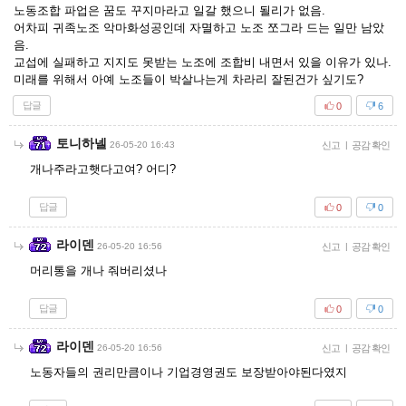
노동조합 파업은 꿈도 꾸지마라고 일갈 했으니 될리가 없음.
어차피 귀족노조 악마화성공인데 자멸하고 노조 쪼그라 드는 일만 남았
음.
교섭에 실패하고 지지도 못받는 노조에 조합비 내면서 있을 이유가 있나.
미래를 위해서 아예 노조들이 박살나는게 차라리 잘된건가 싶기도?
답글
0
6
토니하넬
26-05-20 16:43
신고
|
공감 확인
개나주라고햇다고여? 어디?
답글
0
0
라이덴
26-05-20 16:56
신고
|
공감 확인
머리통을 개나 줘버리셨나
답글
0
0
라이덴
26-05-20 16:56
신고
|
공감 확인
노동자들의 권리만큼이나 기업경영권도 보장받아야된다였지