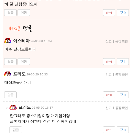
히 꿀 진행중이였네
답글
이동
4
0
아스테아
26-05-20 16:34
신고
|
공감 확인
아주 날강도들이네
답글
이동
4
1
프리도
26-05-20 16:33
신고
|
공감 확인
대성과급시대네
답글
0
0
프리도
26-05-20 16:37
신고
|
공감 확인
안그래도 중소기업이랑 대기업이랑
급여차이가 심한데 점점 더 심해지겠네
답글
1
0