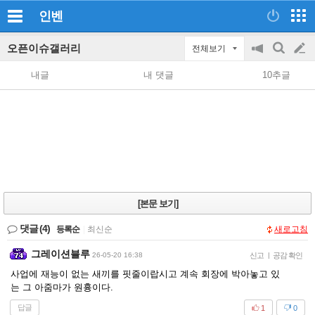
인벤
오픈이슈갤러리
전체보기
공
검
글
지
색
내글
내 댓글
10추글
on/off
쓰
기
[본문 보기]
댓글
(4)
등록순
|
최신순
새로고침
그레이션블루
26-05-20 16:38
신고
|
공감 확인
사업에 재능이 없는 새끼를 핏줄이랍시고 계속 회장에 박아놓고 있
는 그 아줌마가 원흉이다.
답글
1
0