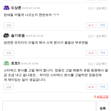
도상춘
26-05-20 16:39
신고
|
공감 확인
판새들 어떻게 나오는지 한번보자 ㅋㅋ
답글
1
0
슬기로움
26-05-20 16:49
신고
|
공감 확인
당연한 조치이지.이렇게 해서 스벅 본사가 콜옵션 부르면됨.
답글
0
0
토토3
26-05-20 16:58
신고
|
공감 확인
스타벅스 본사를 고발 해야 합니다. 정용진 고발 해봤자 로펌 동원해서 벌
금 조금 내고 끝나겠죠... 하지만 스타벅스 본사를 고발하면 정용진에
게 재미있는 일이 생길겁니다.
답글
0
0
새로고침
등록