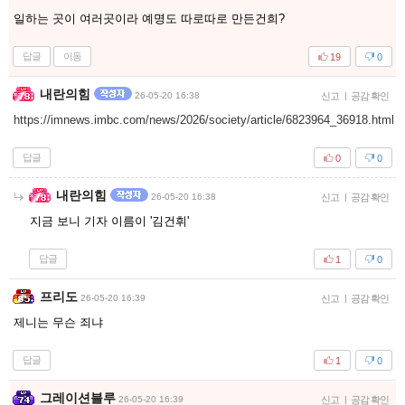
일하는 곳이 여러곳이라 예명도 따로따로 만든건희?
답글
이동
19
0
내란의힘
26-05-20 16:38
신고
|
공감 확인
https://imnews.imbc.com/news/2026/society/article/6823964_36918.html
답글
0
0
내란의힘
26-05-20 16:38
신고
|
공감 확인
지금 보니 기자 이름이 '김건휘'
답글
1
0
프리도
26-05-20 16:39
신고
|
공감 확인
제니는 무슨 죄냐
답글
1
0
그레이션블루
26-05-20 16:39
신고
|
공감 확인