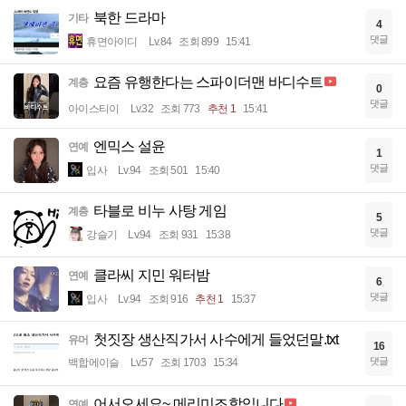
북한 드라마
기타
4
댓글
휴면아이디
Lv.84
조회 899
15:41
요즘 유행한다는 스파이더맨 바디수트
계층
0
댓글
아이스티이
Lv.32
조회 773
추천 1
15:41
엔믹스 설윤
연예
1
댓글
입사
Lv.94
조회 501
15:40
타블로 비누 사탕 게임
계층
5
댓글
강슬기
Lv.94
조회 931
15:38
클라씨 지민 워터밤
연예
6
댓글
입사
Lv.94
조회 916
추천 1
15:37
첫짓장 생산직가서 사수에게 들었던말.txt
유머
16
댓글
백합에이슬
Lv.57
조회 1703
15:34
어서오세요~ 메리미조합입니다
연예