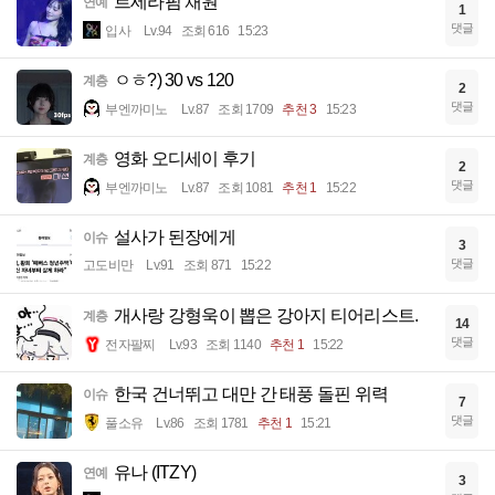
르세라핌 채원
연예
1
댓글
입사
Lv.94
조회 616
15:23
ㅇㅎ?) 30 vs 120
계층
2
댓글
부엔까미노
Lv.87
조회 1709
추천 3
15:23
영화 오디세이 후기
계층
2
댓글
부엔까미노
Lv.87
조회 1081
추천 1
15:22
설사가 된장에게
이슈
3
댓글
고도비만
Lv.91
조회 871
15:22
개사랑 강형욱이 뽑은 강아지 티어리스트.
계층
14
댓글
전자팔찌
Lv.93
조회 1140
추천 1
15:22
한국 건너뛰고 대만 간 태풍 돌핀 위력
이슈
7
댓글
풀소유
Lv.86
조회 1781
추천 1
15:21
유나 (ITZY)
연예
3