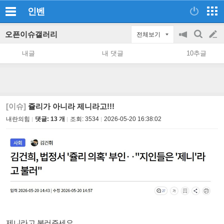
인벤
오픈이슈갤러리
전체보기
공
검
글
지
색
내글
내 댓글
10추글
on/off
쓰
기
[이슈]
쥴리가 아니라 제니라고!!!
내란의힘
댓글: 13 개
조회:
3534
2026-05-20 16:38:02
제니라고 불러주세요.