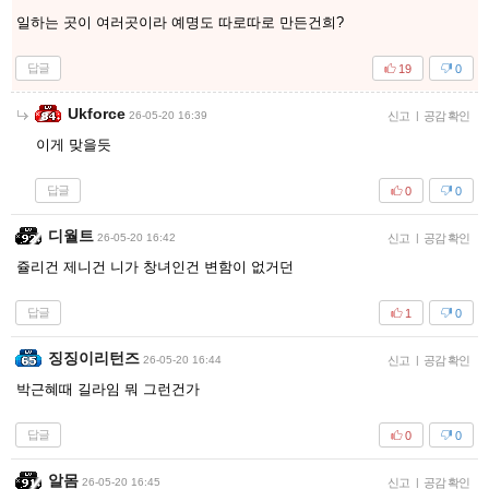
일하는 곳이 여러곳이라 예명도 따로따로 만든건희?
답글
19
0
Ukforce
26-05-20 16:39
신고
|
공감 확인
이게 맞을듯
답글
0
0
디월트
26-05-20 16:42
신고
|
공감 확인
쥴리건 제니건 니가 창녀인건 변함이 없거던
답글
1
0
징징이리턴즈
26-05-20 16:44
신고
|
공감 확인
박근혜때 길라임 뭐 그런건가
답글
0
0
알몸
26-05-20 16:45
신고
|
공감 확인