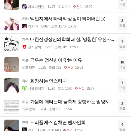
댓글
어쩌다한번
Lv.77
조회 144
추천 1
16:09
떡인지에서 타락의 상징이 되어버린 옷
기타
3
댓글
옆사마
Lv.87
조회 1170
15:59
대한신경정신의학회 피셜, '멍청한' 유전자...
계층
7
댓글
전자팔찌
Lv.93
조회 815
15:59
극우는 정신병이 맞는 이유
이슈
18
댓글
세프라딘
Lv.85
조회 782
추천 5
15:58
화장하는 인스타녀
유머
7
댓글
너빨갱이지
Lv.86
조회 1039
추천 1
15:57
가뭄에 애타는데 물축제 강행하는 밀양시
이슈
3
댓글
작두콩차
Lv.84
조회 703
15:56
트리플에스 김채연 팬사인회
연예
4
댓글
입사
Lv.94
조회 688
추천 2
15:52