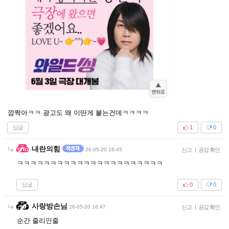
깜짝아ㅋㅋ 광고도 왜 이딴게 붙는건데ㅋㅋㅋㅋ
답글
1
0
내란의힘
26-05-20 16:45
신고
|
공감 확인
ㅋㅋㅋㅋㅋㅋㅋㅋㅋㅋㅋㅋㅋㅋㅋㅋㅋㅋㅋㅋㅋㅋ
답글
0
0
사랑방손님
26-05-20 16:47
신고
|
공감 확인
순간 줄리인줄