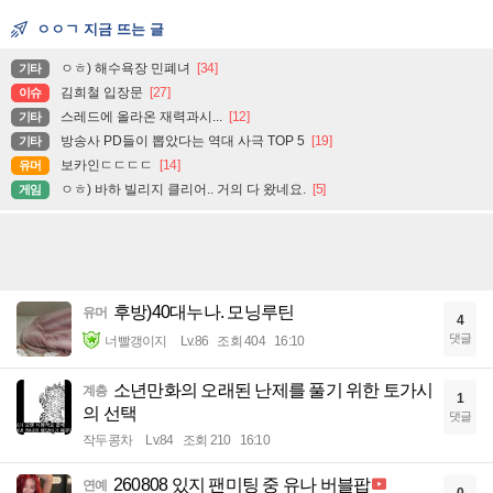
ㅇㅇㄱ 지금 뜨는 글
ㅇㅎ) 해수욕장 민폐녀
[34]
기타
김희철 입장문
[27]
이슈
스레드에 올라온 재력과시...
[12]
기타
방송사 PD들이 뽑았다는 역대 사극 TOP 5
[19]
기타
보카인ㄷㄷㄷㄷ
[14]
유머
ㅇㅎ) 바하 빌리지 클리어.. 거의 다 왔네요.
[5]
게임
후방)40대누나. 모닝루틴
유머
4
댓글
너빨갱이지
Lv.86
조회 404
16:10
소년만화의 오래된 난제를 풀기 위한 토가시
계층
1
의 선택
댓글
작두콩차
Lv.84
조회 210
16:10
260808 있지 팬미팅 중 유나 버블팝
연예
0