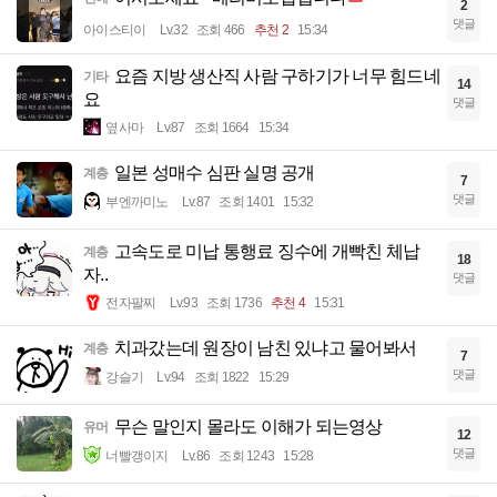
2
댓글
아이스티이
Lv.32
조회 466
추천 2
15:34
요즘 지방 생산직 사람 구하기가 너무 힘드네
기타
14
요
댓글
옆사마
Lv.87
조회 1664
15:34
일본 성매수 심판 실명 공개
계층
7
댓글
부엔까미노
Lv.87
조회 1401
15:32
고속도로 미납 통행료 징수에 개빡친 체납
계층
18
자..
댓글
전자팔찌
Lv.93
조회 1736
추천 4
15:31
치과갔는데 원장이 남친 있냐고 물어봐서
계층
7
댓글
강슬기
Lv.94
조회 1822
15:29
무슨 말인지 몰라도 이해가 되는영상
유머
12
댓글
너빨갱이지
Lv.86
조회 1243
15:28