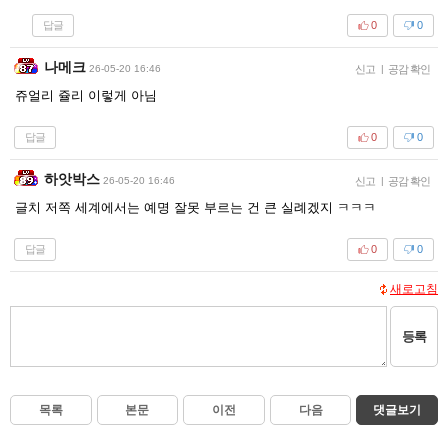
답글
0
0
나메크
26-05-20 16:46
신고
|
공감 확인
쥬얼리 쥴리 이렇게 아님
답글
0
0
하앗박스
26-05-20 16:46
신고
|
공감 확인
글치 저쪽 세계에서는 예명 잘못 부르는 건 큰 실례겠지 ㅋㅋㅋ
답글
0
0
새로고침
등록
목록
본문
이전
다음
댓글보기