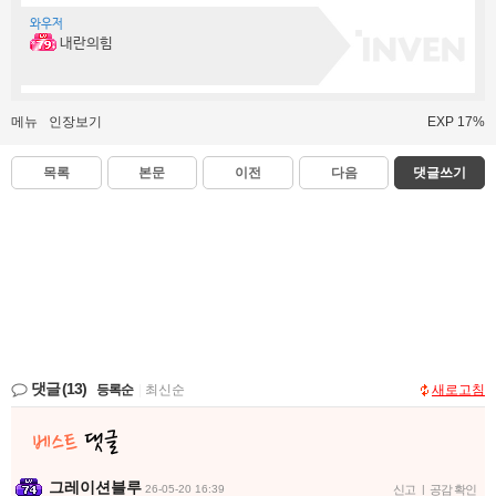
와우저
내란의힘
메뉴
인장보기
EXP 17%
목록
본문
이전
다음
댓글쓰기
댓글
(13)
등록순
|
최신순
새로고침
그레이션블루
26-05-20 16:39
신고
|
공감 확인