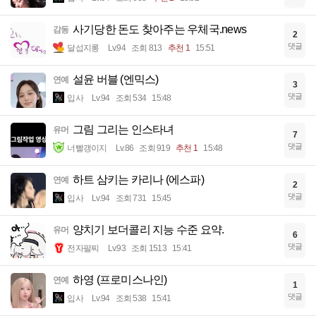
사기당한 돈도 찾아주는 우체국.news
감동
2
댓글
달섭지롱
Lv.94
조회 813
추천 1
15:51
설윤 버블 (엔믹스)
연예
3
댓글
입사
Lv.94
조회 534
15:48
그림 그리는 인스타녀
유머
7
댓글
너빨갱이지
Lv.86
조회 919
추천 1
15:48
하트 삼키는 카리나 (에스파)
연예
2
댓글
입사
Lv.94
조회 731
15:45
양치기 보더콜리 지능 수준 요약.
유머
6
댓글
전자팔찌
Lv.93
조회 1513
15:41
하영 (프로미스나인)
연예
1
댓글
입사
Lv.94
조회 538
15:41