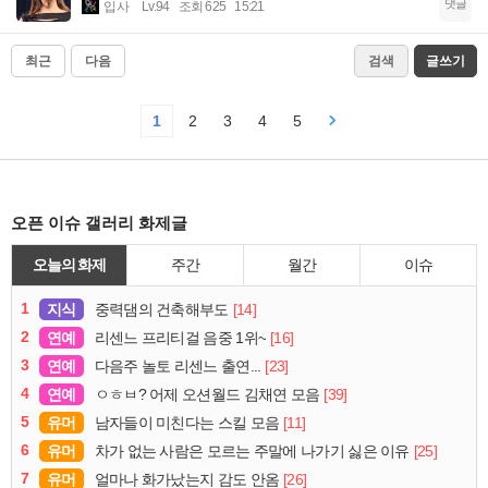
댓글
입사
Lv.94
조회 625
15:21
최근
다음
검색
글쓰기
1
2
3
4
5
오픈 이슈 갤러리 화제글
오늘의 화제
주간
월간
이슈
1
지식
[14]
중력댐의 건축해부도
2
연예
[16]
리센느 프리티걸 음중 1위~
3
연예
[23]
다음주 놀토 리센느 출연...
4
연예
[39]
ㅇㅎㅂ? 어제 오션월드 김채연 모음
5
유머
[11]
남자들이 미친다는 스킬 모음
6
유머
[25]
차가 없는 사람은 모르는 주말에 나가기 싫은 이유
7
유머
[26]
얼마나 화가났는지 감도 안옴