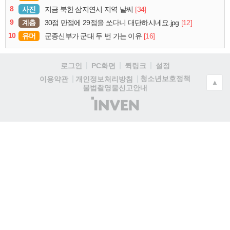
8
사진
[34]
지금 북한 삼지연시 지역 날씨
9
계층
[12]
30점 만점에 29점을 쏘다니 대단하시네요.jpg
10
유머
[16]
군종신부가 군대 두 번 가는 이유
로그인
PC화면
퀵링크
설정
청소년보호정책
이용약관
개인정보처리방침
▲
불법촬영물신고안내
(주)
인
벤