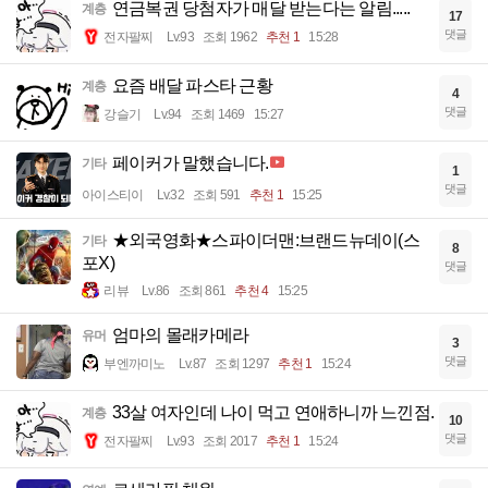
연금복권 당첨자가 매달 받는다는 알림.....
계층
17
댓글
전자팔찌
Lv.93
조회 1962
추천 1
15:28
요즘 배달 파스타 근황
계층
4
댓글
강슬기
Lv.94
조회 1469
15:27
페이커가 말했습니다.
기타
1
댓글
아이스티이
Lv.32
조회 591
추천 1
15:25
★외국영화★스파이더맨:브랜드뉴데이(스
기타
8
포X)
댓글
리뷰
Lv.86
조회 861
추천 4
15:25
엄마의 몰래카메라
유머
3
댓글
부엔까미노
Lv.87
조회 1297
추천 1
15:24
33살 여자인데 나이 먹고 연애하니까 느낀점.
계층
10
댓글
전자팔찌
Lv.93
조회 2017
추천 1
15:24