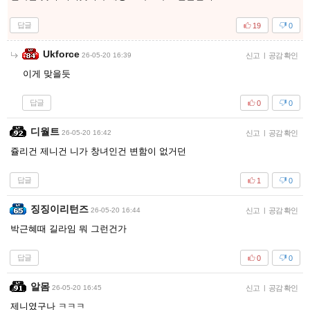
답글
19
0
Ukforce
26-05-20 16:39
신고
|
공감 확인
이게 맞을듯
답글
0
0
디월트
26-05-20 16:42
신고
|
공감 확인
쥴리건 제니건 니가 창녀인건 변함이 없거던
답글
1
0
징징이리턴즈
26-05-20 16:44
신고
|
공감 확인
박근혜때 길라임 뭐 그런건가
답글
0
0
알몸
26-05-20 16:45
신고
|
공감 확인
제니였구나 ㅋㅋㅋ