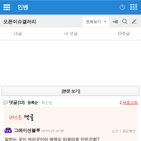
인벤
오픈이슈갤러리
전체보기
공
검
글
지
색
내글
내 댓글
10추글
on/off
쓰
기
[본문 보기]
댓글
(13)
등록순
|
최신순
새로고침
그레이션블루
26-05-20 16:39
신고
|
공감 확인
일하는 곳이 여러곳이라 예명도 따로따로 만든건희?