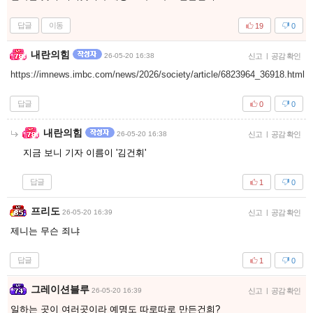
답글
이동
19
0
내란의힘
26-05-20 16:38
신고
|
공감 확인
https://imnews.imbc.com/news/2026/society/article/6823964_36918.html
답글
0
0
내란의힘
26-05-20 16:38
신고
|
공감 확인
지금 보니 기자 이름이 '김건휘'
답글
1
0
프리도
26-05-20 16:39
신고
|
공감 확인
제니는 무슨 죄냐
답글
1
0
그레이션블루
26-05-20 16:39
신고
|
공감 확인
일하는 곳이 여러곳이라 예명도 따로따로 만든건희?