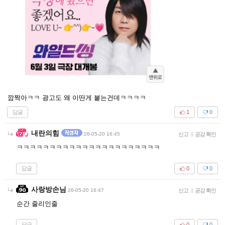
깜짝아ㅋㅋ 광고도 왜 이딴게 붙는건데ㅋㅋㅋㅋ
답글
1
0
내란의힘
26-05-20 16:45
신고
|
공감 확인
ㅋㅋㅋㅋㅋㅋㅋㅋㅋㅋㅋㅋㅋㅋㅋㅋㅋㅋㅋㅋㅋㅋ
답글
0
0
사랑방손님
26-05-20 16:47
신고
|
공감 확인
순간 줄리인줄
답글
0
0