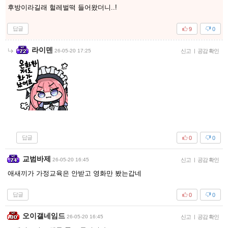
후방이라길래 헐레벌떡 들어왔더니..!
답글
9
0
라이덴
26-05-20 17:25
신고
|
공감 확인
답글
0
0
교범바제
26-05-20 16:45
신고
|
공감 확인
애새끼가 가정교육은 안받고 영화만 봤는갑네
답글
0
0
오이갤네임드
26-05-20 16:45
신고
|
공감 확인