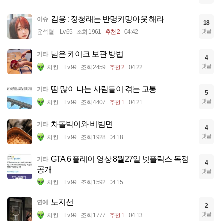
김용 : 정청래는 반명커밍아웃 해라
이슈
18
댓글
윤석렬
Lv.65
조회 1961
추천 2
04:42
남은 케이크 보관 방법
기타
4
댓글
치킨
Lv.99
조회 2459
추천 2
04:22
땀 많이 나는 사람들이 겪는 고통
기타
5
댓글
치킨
Lv.99
조회 4407
추천 1
04:21
차돌박이와 비빔면
기타
4
댓글
치킨
Lv.99
조회 1928
04:18
GTA 6 플레이 영상 8월27일 넷플릭스 독점
기타
4
공개
댓글
치킨
Lv.99
조회 1592
04:15
노지선
연예
2
댓글
치킨
Lv.99
조회 1777
추천 1
04:13