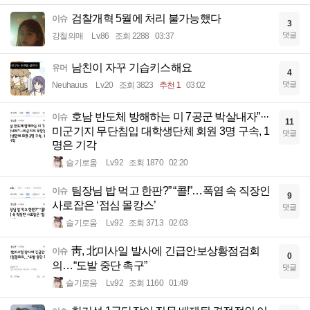
검찰개혁 5월에 처리 불가능했다
이슈
3
댓글
강철의매
Lv.86
조회 2288
03:37
남친이 자꾸 기습키스해요
유머
4
댓글
Neuhauus
Lv.20
조회 3823
추천 1
03:02
호남 반도체 방해하는 미 7공군 박살내자”···
이슈
11
미군기지 무단침입 대학생단체 회원 3명 구속, 1
댓글
명은 기각
슬기로움
Lv.92
조회 1870
02:20
팀장님 밥 먹고 한판?” “콜!”…폭염 속 직장인
이슈
9
사로잡은 ‘점심 몰캉스’
댓글
슬기로움
Lv.92
조회 3713
02:03
靑, 北미사일 발사에 긴급안보상황점검회
이슈
0
의…“도발 중단 촉구”
댓글
슬기로움
Lv.92
조회 1160
01:49