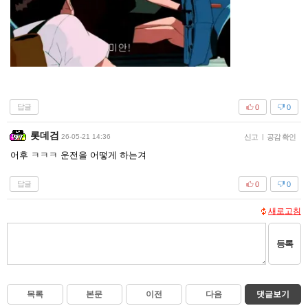
답글
0
0
롯데검
26-05-21 14:36
신고
|
공감 확인
어후 ㅋㅋㅋ 운전을 어떻게 하는겨
답글
0
0
새로고침
등록
목록
본문
이전
다음
댓글보기