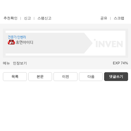
추천확인
신고
스팸신고
공유
스크랩
전문가 인벤러
휴면아이디
메뉴
인장보기
EXP 74%
목록
본문
이전
다음
댓글쓰기