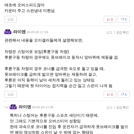
애초에 오버스피드잖아
카운터 주고 스핀냈네 미틘넘
답글
0
0
라이덴
26-05-20 17:33
신고
|
공감 확인
관련해서 내용을 오이갤러들에게 설명해보면,
차량은 스팅어로 보임(후륜구동 차량)
후륜구동 차량의 경우에도 풋브레이크 동작시 앞바퀴에 제동을 검.
후륜구동 차량의 경우 코너를 급격한 속도로 돌고 있을 때,
풋브레이크를 급하게 밟으면 앞바퀴는 제동하려 걸고,
후륜은 아직 동력이 남아 세차게 돌리고 있는 상태임
그렇기 때문에 뒷 타이어는 접지력을 순간 잃고 스핀이 나게 됨
답글
0
0
라이덴
26-05-20 17:35
신고
|
공감 확인
특히나 스팅어는 후륜구동 스포츠 세단이기 때문에,
안 그래도 기본적으로 오버스티어 성향임
헌데 과속으로 코너를 진입 후 운전자가 급격하게 풋브레이크를 밟으
면 해당 영상처럼 스핀이 날 수 밖에 없는 형태임