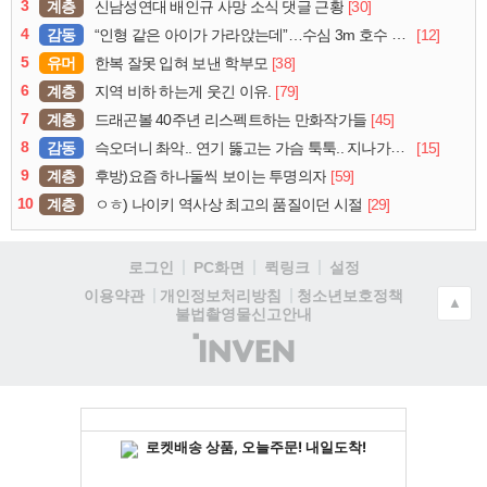
3
계층
[30]
신남성연대 배인규 사망 소식 댓글 근황
4
감동
[12]
“인형 같은 아이가 가라앉는데”…수심 3m 호수 뛰어든 60대 의인
5
유머
[38]
한복 잘못 입혀 보낸 학부모
6
계층
[79]
지역 비하 하는게 웃긴 이유.
7
계층
[45]
드래곤볼 40주년 리스펙트하는 만화작가들
8
감동
[15]
슥오더니 촤악.. 연기 뚫고는 가슴 툭툭.. 지나가던 아재의 정체
9
계층
[59]
후방)요즘 하나둘씩 보이는 투명의자
10
계층
[29]
ㅇㅎ) 나이키 역사상 최고의 품질이던 시절
로그인
PC화면
퀵링크
설정
청소년보호정책
이용약관
개인정보처리방침
▲
불법촬영물신고안내
(주)
인
벤