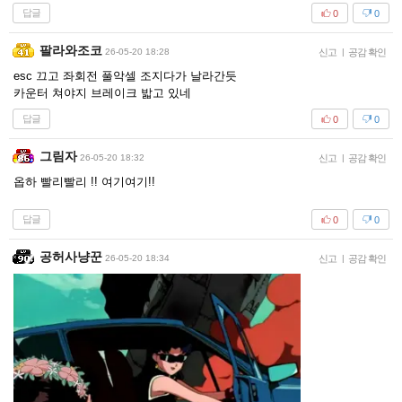
답글
0
0
팔라와조코
26-05-20 18:28
신고
|
공감 확인
esc 끄고 좌회전 풀악셀 조지다가 날라간듯
카운터 쳐야지 브레이크 밟고 있네
답글
0
0
그림자
26-05-20 18:32
신고
|
공감 확인
옵하 빨리빨리 !! 여기여기!!
답글
0
0
공허사냥꾼
26-05-20 18:34
신고
|
공감 확인