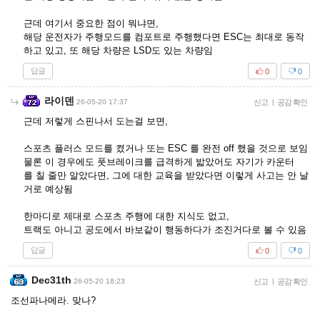
근데 여기서 중요한 점이 뭐냐면,
해당 운전자가 주행모드를 컴포트로 주행했다면 ESC는 최대로 동작
하고 있고, 또 해당 차량은 LSD도 있는 차량임
답글
0
0
라이덴
26-05-20 17:37
신고
|
공감 확인
근데 저렇게 스핀나서 도는걸 보면,
스포츠 플러스 모드를 켰거나 또는 ESC 를 완전 off 했을 것으로 보임
물론 이 경우에도 풋브레이크를 급격하게 밟았어도 자기가 카운터
를 칠 줄만 알았다면, 그에 대한 교육을 받았다면 이렇게 사고는 안 날
거로 예상됨
한마디로 제대로 스포츠 주행에 대한 지식도 없고,
트랙도 아니고 공도에서 바보같이 행동하다가 조진거다로 볼 수 있음
답글
0
0
Dec31th
26-05-20 18:23
신고
|
공감 확인
조선파나메라. 맞나?