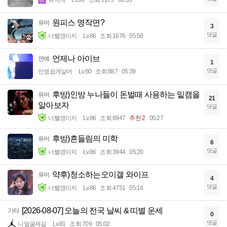
뮤지케
Lv.99
조회 2173
06:03
원피스 명작면?
유머
3
댓글
너빨갱이지
Lv.86
조회 1676
05:58
언제나 아이브
연예
1
댓글
인생쉽게살어
Lv.60
조회 887
05:39
후방)인방 누나들이 돈벌때 사용하는 밑캠을
유머
21
알아보자
댓글
너빨갱이지
Lv.86
조회 6947
추천 2
05:27
후방)흔들림의 미학
유머
6
댓글
너빨갱이지
Lv.86
조회 3944
05:20
약후)청소하는오이갤 와이프
유머
4
댓글
너빨갱이지
Lv.86
조회 4751
05:14
[2026-08-07] 오늘의 전국 날씨 & 띠별 운세
기타
0
댓글
니얼굴제길
Lv.81
조회 709
05:02