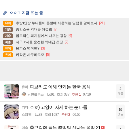
ㅇㅇㄱ 지금 뜨는 글
후방)인방 누나들이 돈벌때 사용하는 밑캠을 알아보자
[21]
유머
층간소음 역대급 해결법
[7]
계층
압도적인 피지컬에서 나오는 강함
[6]
계층
대구->서울 운전한 역대급 초딩
[2]
계층
원피스 명작면?
[3]
유머
키작은 사쿠라모모
[5]
유머
파브리도 이해 안가는 한국 음식
유머
2
댓글
낭만블루스
Lv.91
조회 337
추천 1
07:19
ㅇㅎ) 고양이 자세 하는 눈나들
기타
10
댓글
스팀팩
Lv.88
조회 1687
추천 2
06:55
출근길에 듣는 추억의 신나는 음악 21
계층