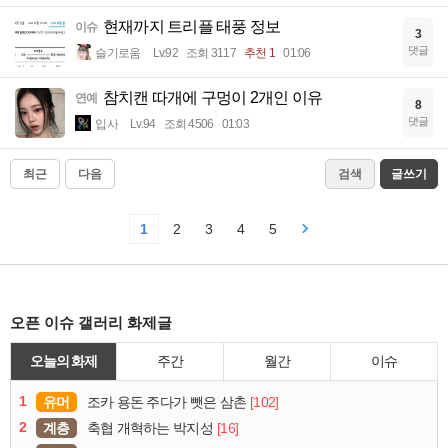
현재까지 트리플 태풍 정보
이슈
3
댓글
슬기로움
Lv.92
조회 3117
추천 1
01:06
참치캔 따개에 구멍이 2개인 이유
연예
8
댓글
입사
Lv.94
조회 4506
01:03
최근
다음
검색
글쓰기
1
2
3
4
5
오픈 이슈 갤러리 화제글
오늘의 화제
주간
월간
이슈
1
유머
[102]
조카 용돈 주다가 뺏은 삼촌
2
계층
[16]
축협 개혁하는 박지성