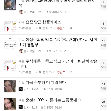
한기성 1군단장이 직무 배제된 결정적인 이
이슈
9
유
댓글
슬기로움
Lv.92
조회 3183
01:44
요즘 당근 핫플레이스
기타
5
댓글
하루5프로
Lv.50
조회 3200
추천 1
01:40
이상주의적 말씀” “北 주적 변함없다”… 사면
이슈
15
초가 통일부
댓글
슬기로움
Lv.92
조회 1771
01:29
주식때문에 죽고 싶고 가정이 파탄날꺼 같습
계층
8
니다.
댓글
하루5프로
Lv.50
조회 4530
추천 2
01:23
다음 주부터 더 더워진다
이슈
14
댓글
입사
Lv.94
조회 3799
01:16
운전자 99%가 틀리는 교통문제
계층
25
댓글
입사
Lv.94
조회 3520
01:14