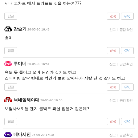
시내 교차로 에서 드리프트 짓을 하는겨???
답글
0
0
강슬기
26-05-20 16:49
신고
|
공감 확인
흐미
답글
0
0
루미네
26-05-20 16:51
신고
|
공감 확인
속도 못 줄이고 오버 된건가 싶기도 하고
스티어링 살짝 반대로 꺾인거 보면 깝싸다가 지랄 난 것 같기도 하고
답글
0
0
닉네임해야대
26-05-20 16:56
신고
|
공감 확인
보험사새끼들 왠지 블박도 과실 잡을거 같은데?
답글
0
0
데마시안
26-05-20 17:10
신고
|
공감 확인