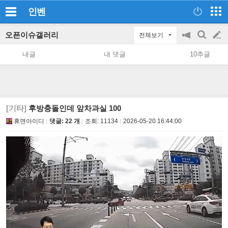
인벤
오픈이슈갤러리
전체보기
공
검
글
지
색
내글
내 댓글
10추글
on/off
쓰
기
[기타]
후방충돌인데 앞차과실 100
휴면아이디
댓글: 22 개
조회:
11134
2026-05-20 16:44:00