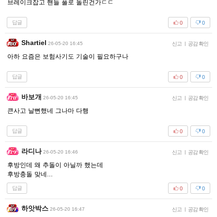
브레이크잡고 핸들 풀로 돌린건가ㄷㄷ
답글
0
0
Shartiel
26-05-20 16:45
신고
|
공감 확인
아하 요즘은 보험사기도 기술이 필요하구나
답글
0
0
바보개
26-05-20 16:45
신고
|
공감 확인
큰사고 날뻔했네 그나마 다행
답글
0
0
라디나
26-05-20 16:46
신고
|
공감 확인
후방인데 왜 추돌이 아닐까 했는데
후방충돌 맞네...
답글
0
0
하앗박스
26-05-20 16:47
신고
|
공감 확인