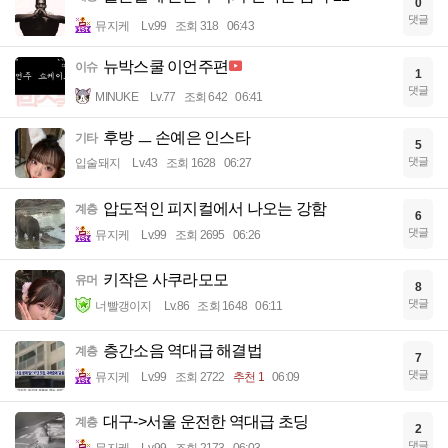
0
댓글
뮤지케
Lv.99
조회 318
06:43
뉴박스쿨 이언주편
이슈
1
댓글
MINUKE
Lv.77
조회 642
06:41
후방 ㅡ 손예은 인스타
기타
5
댓글
입술돼지
Lv.43
조회 1628
06:27
압도적인 피지컬에서 나오는 강함
계층
6
댓글
뮤지케
Lv.99
조회 2695
06:26
키작은 사쿠라모모
유머
8
댓글
너빨갱이지
Lv.86
조회 1648
06:11
층간소음 역대급 해결법
계층
7
댓글
뮤지케
Lv.99
조회 2722
추천 1
06:09
대구->서울 운전한 역대급 초딩
계층
2
댓글