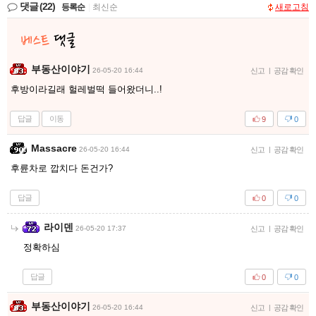
댓글
(22)
등록순
|
최신순
새로고침
부동산이야기
26-05-20 16:44
신고
|
공감 확인
후방이라길래 헐레벌떡 들어왔더니..!
답글
이동
9
0
Massacre
26-05-20 16:44
신고
|
공감 확인
후륜차로 깝치다 돈건가?
답글
0
0
라이덴
26-05-20 17:37
신고
|
공감 확인
정확하심
답글
0
0
부동산이야기
26-05-20 16:44
신고
|
공감 확인