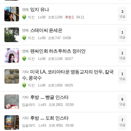
있지 유나
연예
3
댓글
치킨
Lv.99
조회 1249
추천 1
04:11
스테이씨 윤세은
연예
1
댓글
치킨
Lv.99
조회 747
04:08
팬싸인회 하츠투하츠 정이안
연예
1
댓글
치킨
Lv.99
조회 1149
04:07
미국 LA, 코리아타운 명동교자의 만두, 칼국
기타
1
수, 콩국수
댓글
치킨
Lv.99
조회 1659
04:05
후방 ㅡ 빵귤 인스타
기타
6
댓글
입술돼지
Lv.43
조회 2601
03:59
후방 ㅡ 도희 인스타
기타
7
댓글
입술돼지
Lv.43
조회 4591
03:48