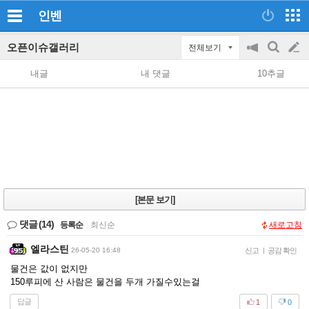
인벤
오픈이슈갤러리
전체보기
공
검
글
지
색
내글
내 댓글
10추글
on/off
쓰
기
[본문 보기]
댓글
(14)
등록순
|
최신순
새로고침
엘라스틴
26-05-20 16:48
신고
|
공감 확인
물건은 값이 없지만
150루피에 산 사람은 물건을 두개 가질수있는걸
답글
1
0