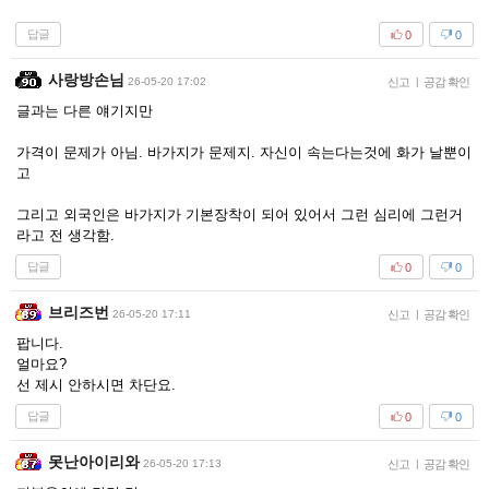
답글
0
0
사랑방손님
26-05-20 17:02
신고
|
공감 확인
글과는 다른 얘기지만
가격이 문제가 아님. 바가지가 문제지. 자신이 속는다는것에 화가 날뿐이
고
그리고 외국인은 바가지가 기본장착이 되어 있어서 그런 심리에 그런거
라고 전 생각함.
답글
0
0
브리즈번
26-05-20 17:11
신고
|
공감 확인
팝니다.
얼마요?
선 제시 안하시면 차단요.
답글
0
0
못난아이리와
26-05-20 17:13
신고
|
공감 확인