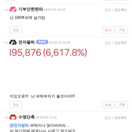
기부안한찐따
26-05-20 16:49
신고
|
공감 확인
난 100루피에 살거임
답글
1
0
전자팔찌
26-05-20 16:50
신고
|
공감 확인
끼요오옷!!! 난 벼락부자가 될것이야!!!
답글
0
0
수명단축
26-05-20 17:22
신고
|
공감 확인
@전자팔찌
벼락이나 맞아버려라...
아 맞기전에 메로나는 사주고 맞으세요