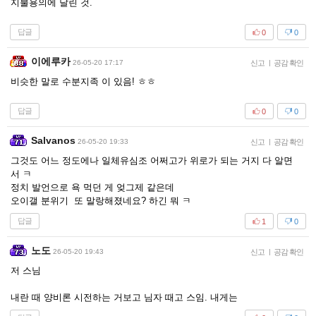
지불용의에 달린 것.
답글
0
0
이에루카
26-05-20 17:17
신고
|
공감 확인
비슷한 말로 수분지족 이 있음! ㅎㅎ
답글
0
0
Salvanos
26-05-20 19:33
신고
|
공감 확인
그것도 어느 정도에나 일체유심조 어쩌고가 위로가 되는 거지 다 알면
서 ㅋ
정치 발언으로 욕 먹던 게 엊그제 같은데
오이갤 분위기 또 말랑해졌네요? 하긴 뭐 ㅋ
답글
1
0
노도
26-05-20 19:43
신고
|
공감 확인
저 스님
내란 때 양비론 시전하는 거보고 님자 때고 스임. 내게는