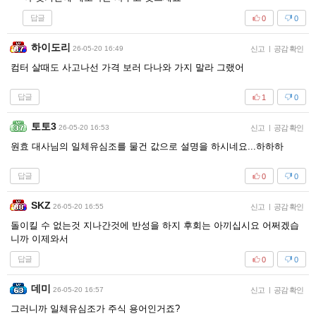
답글
0
0
하이도리
26-05-20 16:49
신고
|
공감 확인
컴터 살때도 사고나선 가격 보러 다나와 가지 말라 그랬어
답글
1
0
토토3
26-05-20 16:53
신고
|
공감 확인
원효 대사님의 일체유심조를 물건 값으로 설명을 하시네요...하하하
답글
0
0
SKZ
26-05-20 16:55
신고
|
공감 확인
돌이킬 수 없는것 지나간것에 반성을 하지 후회는 아끼십시요 어쩌겠습
니까 이제와서
답글
0
0
데미
26-05-20 16:57
신고
|
공감 확인
그러니까 일체유심조가 주식 용어인거죠?