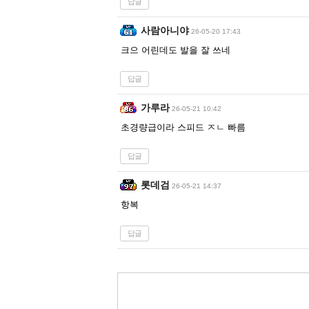
답글
사람아니야
26-05-20 17:43
크으 어린데도 발을 잘 쓰네
답글
가루라
26-05-21 10:42
초경량급이라 스피드 ㅈㄴ 빠름
답글
롯데검
26-05-21 14:37
항복
답글