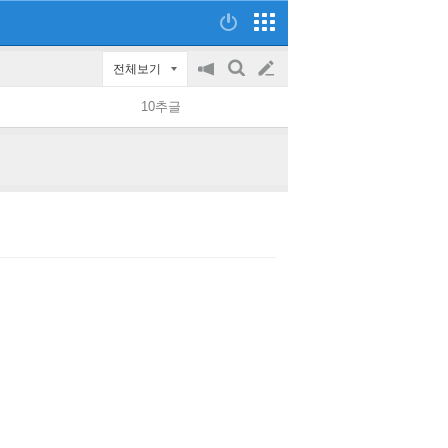
전체보기
공
검
글
지
색
10추글
on/off
쓰
기