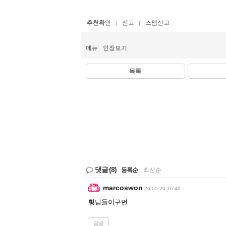
추천확인
신고
스팸신고
메뉴
인장보기
목록
댓글
(8)
등록순
|
최신순
marcoswon
26-05-20 16:49
형님들이구먼
답글