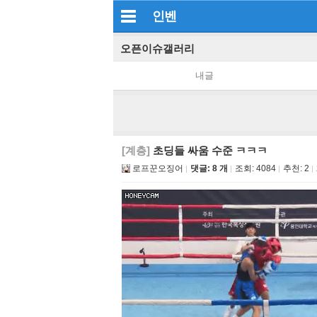
인벤
오픈이슈갤러리
내글
[계층]
초딩들 싸움 수준 ㅋㅋㅋ
로프꾼오징어
댓글: 8 개
조회:
4084
추천:
2