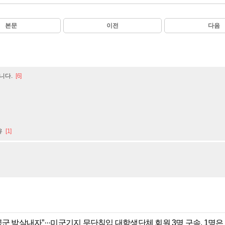
본문
이전
다음
니다.
[6]
유
[1]
군 박살내자”···미군기지 무단침입 대학생단체 회원 3명 구속, 1명은