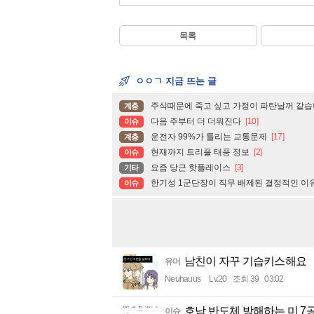
목록
ㅇㅇㄱ 지금 뜨는 글
주식때문에 죽고 싶고 가정이 파탄날꺼 같습
계층
다음 주부터 더 더워진다
[10]
이슈
운전자 99%가 틀리는 교통문제
[17]
계층
현재까지 트리플 태풍 정보
[2]
이슈
요즘 당근 핫플레이스
[3]
기타
한기성 1군단장이 직무 배제된 결정적인 이
이슈
남친이 자꾸 기습키스해요
유머
Neuhauus
Lv.20
조회 39
03:02
호남 반도체 방해하는 미 7공
이슈