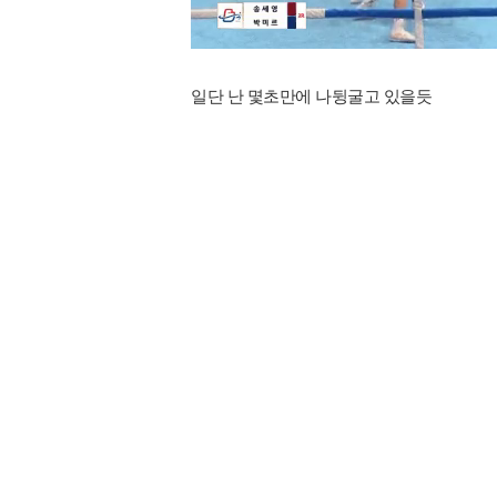
일단 난 몇초만에 나뒹굴고 있을듯​