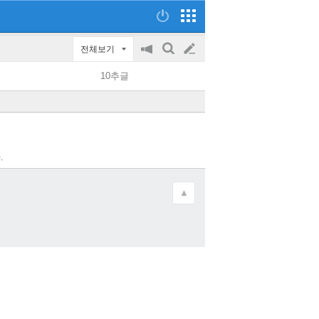
전체보기
공
검
글
지
색
10추글
on/off
쓰
기
.
▲