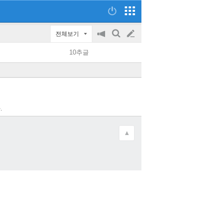
전체보기
공
검
글
지
색
10추글
on/off
쓰
기
.
▲