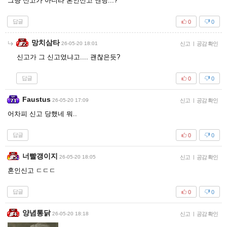
그냥 신고가 아니라 혼인신고 엔딩...?
답글
0
0
망치삼타
26-05-20 18:01
신고
|
공감 확인
신고가 그 신고였냐고.... 괜찮은듯?
답글
0
0
Faustus
26-05-20 17:09
신고
|
공감 확인
어차피 신고 당했네 뭐..
답글
0
0
너빨갱이지
26-05-20 18:05
신고
|
공감 확인
혼인신고 ㄷㄷㄷ
답글
0
0
양념통닭
26-05-20 18:18
신고
|
공감 확인