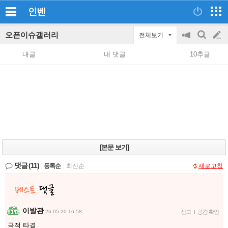
인벤
오픈이슈갤러리
전체보기
공
검
글
지
색
내글
내 댓글
10추글
on/off
쓰
기
[본문 보기]
댓글
(11)
등록순
|
최신순
새로고침
이발관
26-05-20 16:58
신고
|
공감 확인
극적 타결