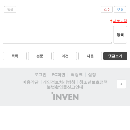
답글
0
0
새로고침
등록
목록
본문
이전
다음
댓글보기
로그인
PC화면
퀵링크
설정
청소년보호정책
이용약관
개인정보처리방침
▲
불법촬영물신고안내
(주)
인
벤