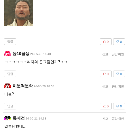
답글
0
0
윤10월생
26-05-20 18:40
신고
|
공감 확인
ㅋㅋㅋㅋㅋㅋ여자의 큰그림인가?ㅋㅋ
답글
0
0
미분적분학
26-05-20 18:54
신고
|
공감 확인
이걸?
답글
0
0
롯데검
26-05-21 14:38
신고
|
공감 확인
결혼당했네...