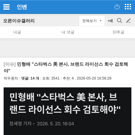
인벤
오픈이슈갤러리
전체보기
공
검
글
지
색
내글
내 댓글
10추글
on/off
쓰
기
[이슈]
민형배 "스타벅스 美 본사, 브랜드 라이선스 회수 검토해
야"
작두콩차
댓글: 14 개
조회:
3541
추천:
4
2026-05-20 16:56:28