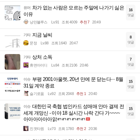
차가 없는 사람은 모르는 주말에 나가기 싫은
유머
16
이유
댓글
낭만블루스
Lv.91
조회 4009
추천 7
20:49
지금 날씨
기타
8
댓글
문정
Lv.88
조회 1640
20:47
상처 소독
기타
7
댓글
휴면아이디
Lv.84
조회 2106
20:46
부평 2001아울렛, 20년 만에 문 닫는다··· 8월
이슈
15
31일 계약 종료
댓글
슬기로움
Lv.92
조회 2048
추천 1
20:40
대한민국 축협 법인카드 성매매 안마 결제 전
이슈
15
세계 개망신 - 이야 18 실시간 나락 간다 가~~~~
댓글
아아아아아아앍ㄺㄺㄺㄺㄺㄺ
진겟타원
Lv.70
조회 1780
추천 2
20:36