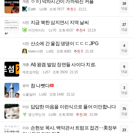
ㅇㅎ) 막차시간이 가까워진 커플
계층
18
댓글
Earth
Lv.96
조회 7977
추천 1
21:21
지금 북한 삼지연시 지역 날씨
사진
27
댓글
아인하샤드
Lv.70
조회 4337
추천 4
21:19
산소에 간 울집 댕댕이 ㄷㄷㄷ.JPG
사진
4
댓글
Inven서현
Lv.81
조회 4083
추천 5
21:18
AI) 왕겜 발암 장면들 사이다 치료.
계층
9
댓글
제로섬게임
Lv.57
조회 3509
21:15
참 나뻣다
유머
3
댓글
소울딜러
Lv.92
조회 1440
21:12
답답한 마음을 이런식으로 풀어 미안합니다
이슈
75
댓글
병신무는개
Lv.86
조회 3092
추천 19
21:09
손현보 목사, 백악관서 트럼프 접견‥美정부
이슈
23