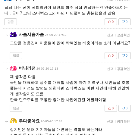
글쎄 나는 굳이 국회의원이 브랜드 회수 직접 언급하는건 안좋아보이는
데.. 굳이? 그냥 스타벅스 코리아만 비난했어도 충분했을것 같음.
답글
0
0
사슴시슴가슴
26-05-20 17:12
신고
|
공감 확인
그만큼 정용진이 미운털이 많이 박혀있는 베충이라는 소리 아닐까요?
답글
0
0
버닝리전
26-05-20 17:13
신고
|
공감 확인
제 생각은 다름
국민을 대표하고 광주를 대표할 사람이 자기 지역구나 시민들을 조롱
했는데 저정도 발언도 안한다면 스타벅스도 이번 사안에 대해 안일하
게 생각할지도 모름
한국 민주주의를 조롱한 중대한 사안이란걸 어필해야함
답글
0
0
루다좋아요
26-05-20 17:38
신고
|
공감 확인
정치인은 원래 지지자들을 대변하는 역할도 하는거라