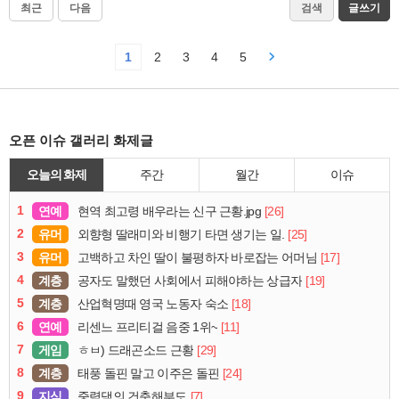
최근
다음
검색
글쓰기
1
2
3
4
5
오픈 이슈 갤러리 화제글
오늘의 화제
주간
월간
이슈
1
연예
[26]
현역 최고령 배우라는 신구 근황.jpg
2
유머
[25]
외향형 딸래미와 비행기 타면 생기는 일.
3
유머
[17]
고백하고 차인 딸이 불평하자 바로잡는 어머님
4
계층
[19]
공자도 말했던 사회에서 피해야하는 상급자
5
계층
[18]
산업혁명때 영국 노동자 숙소
6
연예
[11]
리센느 프리티걸 음중 1위~
7
게임
[29]
ㅎㅂ) 드래곤소드 근황
8
계층
[24]
태풍 돌핀 말고 이주은 돌핀
9
지식
[7]
중력댐의 건축해부도