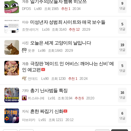
일기주의)오늘자 햄볶 히오쓰
계층
9
댓글
DFDS
Lv.80
조회 1565
추천 1
20:34
미성년자 성범죄 사이트와 애국 보수들
이슈
5
댓글
조졋네이거
Lv.36
조회 3140
추천 12
20:29
오늘은 세계 고양이의 날입니다
사진
19
댓글
읏큐
Lv.86
조회 1643
20:29
극장판 '메이드 인 어비스: 깨어나는 신비' 메
계층
5
인 예고편
댓글
언데드
Lv.90
조회 1230
추천 1
20:24
총기 난사범들 특징
기타
16
댓글
히스파니에
Lv.91
조회 3194
추천 6
20:20
흔한 짜집기 신화
지식
6
댓글
아브라카
Lv.91
조회 1211
20:12