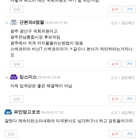
저렇게 목소리 내는 국회의원도 자기 일 하는거임
답글
0
0
근본의d점멸
26-05-20 17:50
신고
|
공감 확인
광주 광산구 국회의원이고
광주전남통합시장 후보자임
광주에서 저게 지지율올리는방법이 맞음
스벅코리아 비난? 스벅코리아가 ㅈ같으니 본사가 처리하라는거자나
요
답글
0
0
킹스미스
26-05-20 19:38
신고
|
공감 확인
이제 입꾹닫은 좋은 해결책이 아님
답글
0
0
파인망고코코
26-05-20 17:35
신고
|
공감 확인
잘한다 계속이런소리내줘야 미국본사도 심각하구나 하고 검토들어가지
답글
0
0