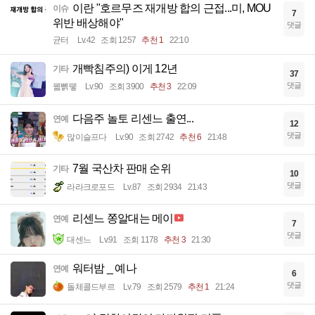
이란 "호르무즈 재개방 합의 근접...미, MOU
이슈
7
위반 배상해야"
댓글
균터
Lv.42
조회 1257
추천 1
22:10
개빡침주의) 이게 12년
기타
37
댓글
꿻뻵뗗
Lv.90
조회 3900
추천 3
22:09
다음주 놀토 리센느 출연...
연예
12
댓글
많이슬프다
Lv.90
조회 2742
추천 6
21:48
7월 국산차 판매 순위
기타
10
댓글
라라크로포드
Lv.87
조회 2934
21:43
리센느 쫑알대는 메이
연예
7
댓글
대센느
Lv.91
조회 1178
추천 3
21:30
워터밤 _ 예나
연예
6
댓글
돌체콜드부르
Lv.79
조회 2579
추천 1
21:24