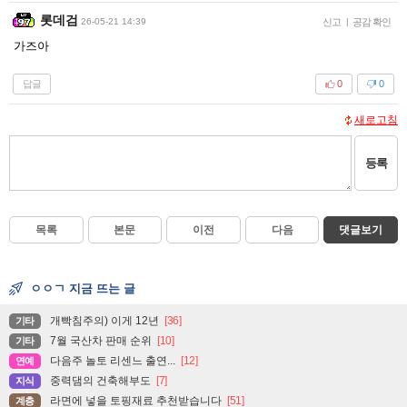
롯데검
26-05-21 14:39
신고
|
공감 확인
가즈아
답글
0
0
새로고침
등록
목록
본문
이전
다음
댓글보기
ㅇㅇㄱ 지금 뜨는 글
개빡침주의) 이게 12년
[36]
기타
7월 국산차 판매 순위
[10]
기타
다음주 놀토 리센느 출연...
[12]
연예
중력댐의 건축해부도
[7]
지식
라면에 넣을 토핑재료 추천받습니다
[51]
계층