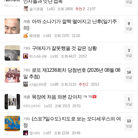
인사들과 잇단 접촉
댓글
슬기로움
Lv.92
조회 1808
추천 2
21:07
아까 소나기가 깔짝 떨어지고 난후(일기주
계층
9
의)
댓글
쾌변왕
Lv.91
조회 2370
21:02
구매자가 잘못했을 것 같은 상황
기타
3
댓글
히스파니에
Lv.91
조회 4427
20:57
로또 제1236회차 당첨번호 (2026년 08월 08
기타
14
일 추첨)
댓글
사실난라쿤
Lv.89
조회 2115
추천 2
20:52
목장에 처음 와본 강아지 ㅋㅋ
계층
1
댓글
아이스티이
Lv.32
조회 1515
20:51
(스포?일수도) 지도로 보는 오디세우스의 여
기타
13
정
댓글
옆사마
Lv.87
조회 2234
20:49