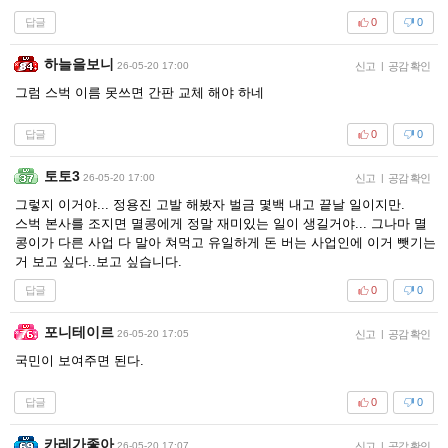
답글
0
0
하늘을보니
26-05-20 17:00
신고
|
공감 확인
그럼 스벅 이름 못쓰면 간판 교체 해야 하네
답글
0
0
토토3
26-05-20 17:00
신고
|
공감 확인
그렇지 이거야... 정용진 고발 해봤자 벌금 몇백 내고 끝날 일이지만.
스벅 본사를 조지면 멸콩에게 정말 재미있는 일이 생길거야... 그나마 멸
콩이가 다른 사업 다 말아 쳐먹고 유일하게 돈 버는 사업인에 이거 뺏기는
거 보고 싶다..보고 싶습니다.
답글
0
0
포니테이르
26-05-20 17:05
신고
|
공감 확인
국민이 보여주면 된다.
답글
0
0
카레가좋아
26-05-20 17:07
신고
|
공감 확인