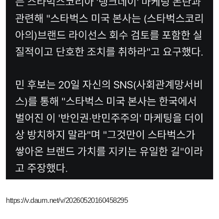
https://v.daum.net/v/20260520160458295