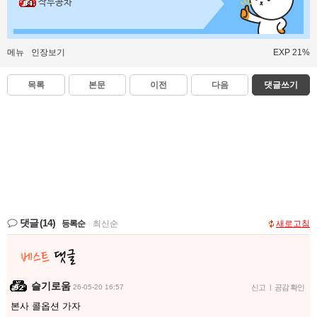
작두콩차
메뉴
인장보기
EXP 21%
목록
본문
이전
다음
댓글쓰기
댓글
(14)
등록순
|
최신순
새로고침
슬기로움
26-05-20 16:57
신고
|
공감 확인
본사 콜옵션 가자