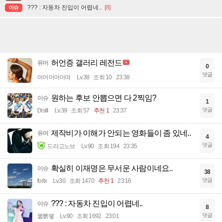
??? : 자동차 진입이 어렵네..
[8]
이슈
허언증 갤러리 레전드
유머
0
댓글
머머머머머며
Lv.38
조회 10
23:38
원하는 후보 안뽑으면 다 2찍임?
이슈
1
댓글
Disifi
Lv.39
조회 57
추천 1
23:37
제작비가 이해가 안되는 영화들이 좀 있네..
유머
4
댓글
드라고노브
Lv.90
조회 194
23:35
확실히 이재명은 무서운 사람이네요..
이슈
38
댓글
fortx
Lv.30
조회 1470
추천 1
23:16
??? : 자동차 진입이 어렵네..
이슈
8
댓글
꿻뻵뗗
Lv.90
조회 1692
23:01