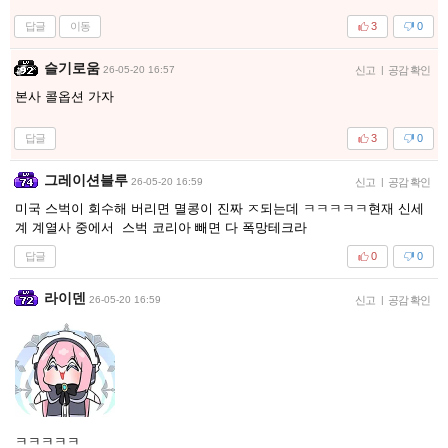
답글
이동
3
0
슬기로움
26-05-20 16:57
신고
|
공감 확인
본사 콜옵션 가자
답글
3
0
그레이션블루
26-05-20 16:59
신고
|
공감 확인
미국 스벅이 회수해 버리면 멸콩이 진짜 ㅈ되는데 ㅋㅋㅋㅋㅋ현재 신세
계 계열사 중에서 스벅 코리아 빼면 다 폭망테크라
답글
0
0
라이덴
26-05-20 16:59
신고
|
공감 확인
ㅋㅋㅋㅋㅋ