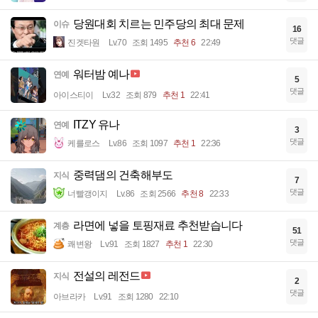
당원대회 치르는 민주당의 최대 문제
이슈
16
댓글
진겟타원
Lv.70
조회 1495
추천 6
22:49
워터밤 예나
연예
5
댓글
아이스티이
Lv.32
조회 879
추천 1
22:41
ITZY 유나
연예
3
댓글
케를로스
Lv.86
조회 1097
추천 1
22:36
중력댐의 건축해부도
지식
7
댓글
너빨갱이지
Lv.86
조회 2566
추천 8
22:33
라면에 넣을 토핑재료 추천받습니다
계층
51
댓글
쾌변왕
Lv.91
조회 1827
추천 1
22:30
전설의 레전드
지식
2
댓글
아브라카
Lv.91
조회 1280
22:10