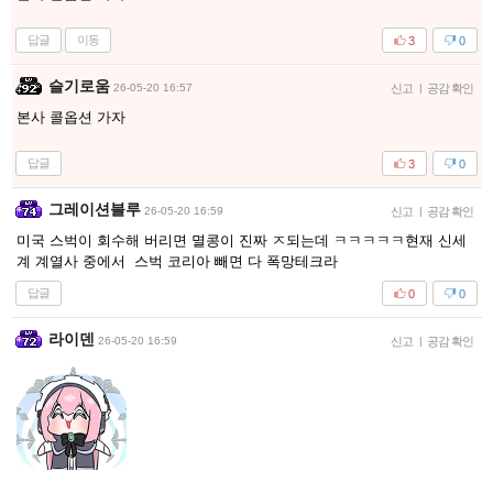
답글
이동
3
0
슬기로움
26-05-20 16:57
신고
|
공감 확인
본사 콜옵션 가자
답글
3
0
그레이션블루
26-05-20 16:59
신고
|
공감 확인
미국 스벅이 회수해 버리면 멸콩이 진짜 ㅈ되는데 ㅋㅋㅋㅋㅋ현재 신세
계 계열사 중에서 스벅 코리아 빼면 다 폭망테크라
답글
0
0
라이덴
26-05-20 16:59
신고
|
공감 확인