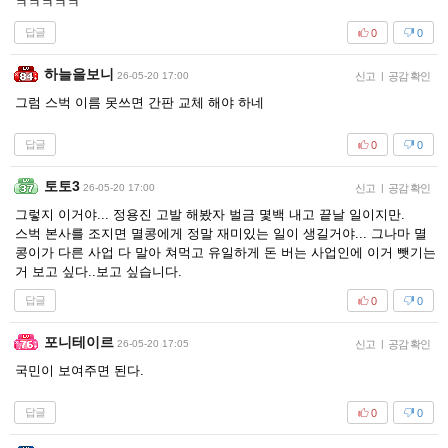
ㅋㅋㅋㅋㅋ
답글
0
0
하늘을보니
26-05-20 17:00
신고
|
공감 확인
그럼 스벅 이름 못쓰면 간판 교체 해야 하네
답글
0
0
토토3
26-05-20 17:00
신고
|
공감 확인
그렇지 이거야... 정용진 고발 해봤자 벌금 몇백 내고 끝날 일이지만.
스벅 본사를 조지면 멸콩에게 정말 재미있는 일이 생길거야... 그나마 멸
콩이가 다른 사업 다 말아 쳐먹고 유일하게 돈 버는 사업인에 이거 뺏기는
거 보고 싶다..보고 싶습니다.
답글
0
0
포니테이르
26-05-20 17:05
신고
|
공감 확인
국민이 보여주면 된다.
답글
0
0