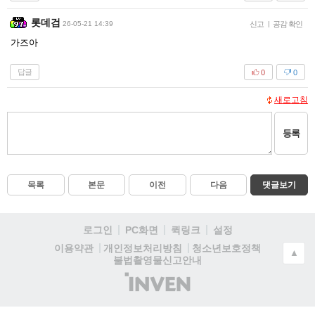
롯데검
26-05-21 14:39
신고
|
공감 확인
가즈아
답글
0
0
새로고침
등록
목록
본문
이전
다음
댓글보기
로그인
PC화면
퀵링크
설정
청소년보호정책
이용약관
개인정보처리방침
▲
불법촬영물신고안내
(주)
인
벤