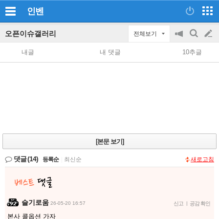
인벤
오픈이슈갤러리
전체보기
공
검
글
지
색
내글
내 댓글
10추글
on/off
쓰
기
[본문 보기]
댓글
(14)
등록순
|
최신순
새로고침
슬기로움
26-05-20 16:57
신고
|
공감 확인
본사 콜옵션 가자