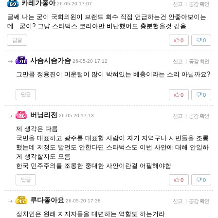
카레가좋아
26-05-20 17:07
신고
|
공감 확인
글쎄 나는 굳이 국회의원이 브랜드 회수 직접 언급하는건 안좋아보이는
데.. 굳이? 그냥 스타벅스 코리아만 비난했어도 충분했을것 같음.
답글
0
0
사슴시슴가슴
26-05-20 17:12
신고
|
공감 확인
그만큼 정용진이 미운털이 많이 박혀있는 베충이라는 소리 아닐까요?
답글
0
0
버닝리전
26-05-20 17:13
신고
|
공감 확인
제 생각은 다름
국민을 대표하고 광주를 대표할 사람이 자기 지역구나 시민들을 조롱
했는데 저정도 발언도 안한다면 스타벅스도 이번 사안에 대해 안일하
게 생각할지도 모름
한국 민주주의를 조롱한 중대한 사안이란걸 어필해야함
답글
0
0
루다좋아요
26-05-20 17:38
신고
|
공감 확인
정치인은 원래 지지자들을 대변하는 역할도 하는거라