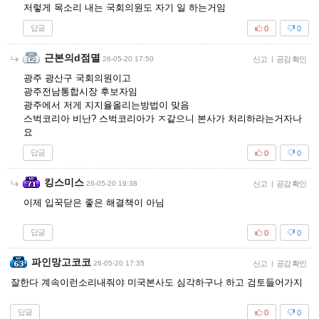
저렇게 목소리 내는 국회의원도 자기 일 하는거임
답글
0
0
근본의d점멸
26-05-20 17:50
신고
|
공감 확인
광주 광산구 국회의원이고
광주전남통합시장 후보자임
광주에서 저게 지지율올리는방법이 맞음
스벅코리아 비난? 스벅코리아가 ㅈ같으니 본사가 처리하라는거자나
요
답글
0
0
킹스미스
26-05-20 19:38
신고
|
공감 확인
이제 입꾹닫은 좋은 해결책이 아님
답글
0
0
파인망고코코
26-05-20 17:35
신고
|
공감 확인
잘한다 계속이런소리내줘야 미국본사도 심각하구나 하고 검토들어가지
답글
0
0