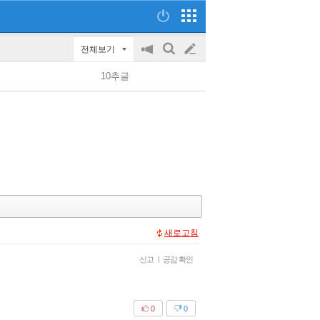
전체보기
공
검
글
지
색
10추글
on/off
쓰
기
새로고침
신고
|
공감 확인
0
0