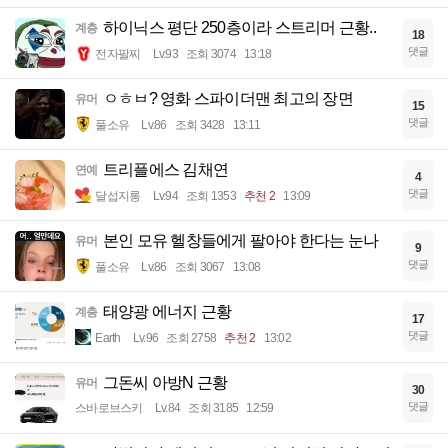
하이닉스 평단 250층이라 스트리머 근황..
계층
18
댓글
전자팔찌
Lv.93
조회 3074
13:18
ㅇㅎㅂ? 영화 스파이더맨 최고의 장면
유머
15
댓글
풀소유
Lv.86
조회 3428
13:11
트리플에스 김채연
연예
4
댓글
달섭지롱
Lv.94
조회 1353
추천 2
13:09
본인 모유 헬창들에게 팔아야 한다는 눈나
유머
9
댓글
풀소유
Lv.86
조회 3067
13:08
태양광 에너지 근황
계층
17
댓글
Earth
Lv.96
조회 2758
추천 2
13:02
그돈씨 아방N 근황
유머
30
댓글
스바로브스키
Lv.84
조회 3185
12:59