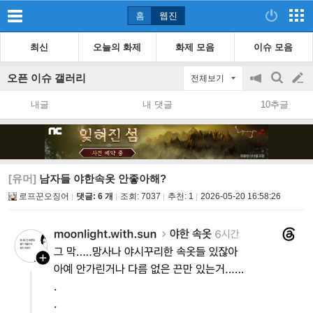
홈
웹진
최신
오늘의 화제
화제 모음
이슈 모음
오픈 이슈 갤러리
전체보기
공
검
글
지
색
내글
내 댓글
10추글
on/off
쓰
기
[유머]
남자들 야한속옷 안좋아해?
로프꾼오징어
댓글: 6 개
조회:
7037
추천:
1
2026-05-20 16:58:26