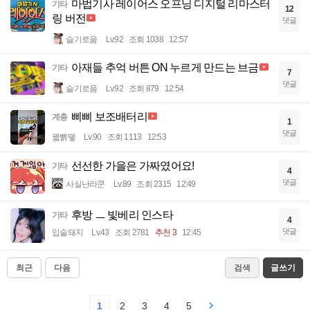
마법기사 레이어스 오프닝 디지털 리마스터
기타
12
링 버전
댓글
슬기로움
Lv.92
조회 1038
12:57
아재들 추억 버튼 ON 누르게 만드는 브금
기타
7
댓글
슬기로움
Lv.92
조회 879
12:54
삐삐 보조배터리
계층
1
댓글
꿻뻵뗗
Lv.90
조회 1113
12:53
선선한 가을은 가짜였어요!
기타
4
댓글
사실난라쿤
Lv.89
조회 2315
12:49
후방 ㅡ 빛베리 인스타
기타
4
댓글
입술돼지
Lv.43
조회 2781
추천 3
12:45
최근
다음
검색
글쓰기
1
2
3
4
5