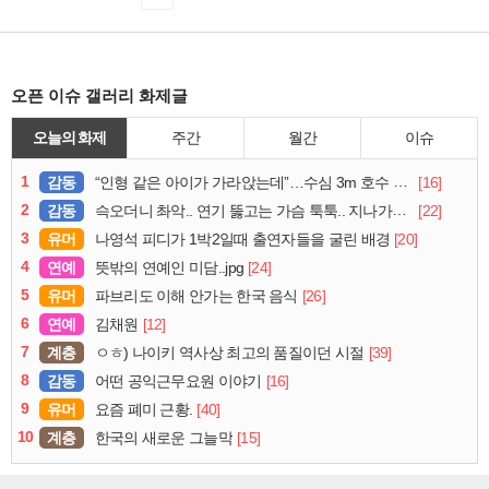
오픈 이슈 갤러리 화제글
오늘의 화제
주간
월간
이슈
1
감동
[16]
“인형 같은 아이가 가라앉는데”…수심 3m 호수 뛰어든 60대 의인
2
감동
[22]
슥오더니 촤악.. 연기 뚫고는 가슴 툭툭.. 지나가던 아재의 정체
3
유머
[20]
나영석 피디가 1박2일때 출연자들을 굴린 배경
4
연예
[24]
뜻밖의 연예인 미담..jpg
5
유머
[26]
파브리도 이해 안가는 한국 음식
6
연예
[12]
김채원
7
계층
[39]
ㅇㅎ) 나이키 역사상 최고의 품질이던 시절
8
감동
[16]
어떤 공익근무요원 이야기
9
유머
[40]
요즘 폐미 근황.
10
계층
[15]
한국의 새로운 그늘막