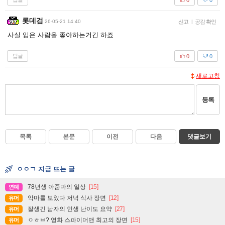
롯데검
26-05-21 14:40
신고
|
공감 확인
사실 입은 사람을 좋아하는거긴 하죠
답글
0
0
새로고침
등록
목록
본문
이전
다음
댓글보기
ㅇㅇㄱ 지금 뜨는 글
78년생 아줌마의 일상
[15]
연예
악마를 보았다 저녁 식사 장면
[12]
유머
잘생긴 남자의 인생 난이도 요약
[27]
유머
ㅇㅎㅂ? 영화 스파이더맨 최고의 장면
[15]
유머