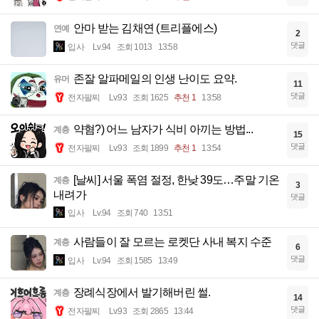
안마 받는 김채연 (트리플에스)
연예
2
댓글
입사
Lv.94
조회 1013
13:58
존잘 알파메일의 인생 난이도 요약.
유머
11
댓글
전자팔찌
Lv.93
조회 1625
추천 1
13:58
약혐?) 어느 남자가 식비 아끼는 방법...
계층
15
댓글
전자팔찌
Lv.93
조회 1899
추천 1
13:54
[날씨] 서울 폭염 절정, 한낮 39도…주말 기온
계층
3
내려가
댓글
입사
Lv.94
조회 740
13:51
사람들이 잘 모르는 로켓단 사내 복지 수준
계층
6
댓글
입사
Lv.94
조회 1585
13:49
장례식장에서 발기해버린 썰.
계층
14
댓글
전자팔찌
Lv.93
조회 2865
13:44