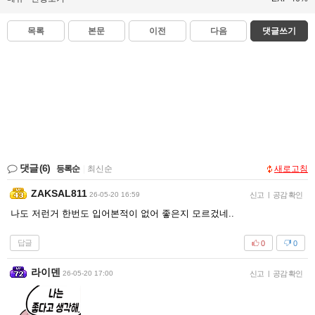
목록
본문
이전
다음
댓글쓰기
댓글
(6)
등록순
|
최신순
새로고침
ZAKSAL811
26-05-20 16:59
신고
|
공감 확인
나도 저런거 한번도 입어본적이 없어 좋은지 모르겄네..
답글
0
0
라이덴
26-05-20 17:00
신고
|
공감 확인