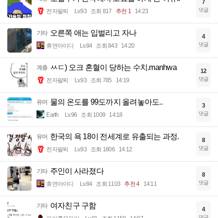
7
댓글
전자팔찌
Lv.93
조회 817
추천 1
14:23
오른쪽 애는 입벌리고 자나
기타
4
댓글
휴면아이디
Lv.84
조회 843
14:20
ㅆㄷ) 오크 혼혈이 당하는 수치.manhwa
계층
12
댓글
전자팔찌
Lv.93
조회 785
14:19
물의 온도를 99도까지 올려놓아도..
유머
3
댓글
Earth
Lv.96
조회 1009
14:18
한국의 욕 18이 전세계로 유출되는 과정.
유머
8
댓글
전자팔찌
Lv.93
조회 1806
14:12
주인이 사라졌다
기타
8
댓글
휴면아이디
Lv.84
조회 1103
추천 4
14:11
여자친구 구함
기타
4
댓글