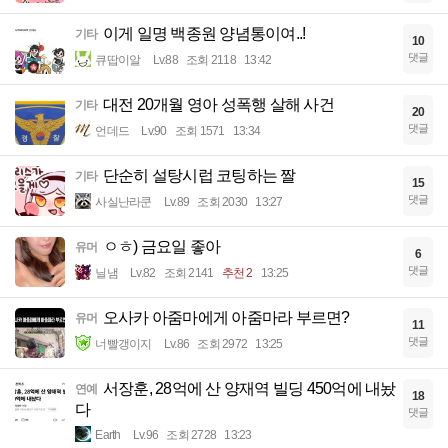
이게 일명 백종원 양념통이여..!
기타
10
댓글
큐땁이알
Lv.88
조회 2118
13:42
대전 20개월 영아 성폭행 살해 사건
기타
20
댓글
언데드
Lv.90
조회 1571
13:34
단순히 설탕시럽 코팅하는 짤
기타
15
댓글
사실난라쿤
Lv.89
조회 2030
13:27
ㅇㅎ) 금요일 좋아
유머
6
댓글
닐냄
Lv.82
조회 2141
추천 2
13:25
오사카 아줌마에게 아줌마라 부르면?
유머
11
댓글
너빨갱이지
Lv.86
조회 2972
13:25
서장훈, 28억에 산 양재역 빌딩 450억에 내놨
연예
18
다
댓글
Earth
Lv.96
조회 2728
13:23