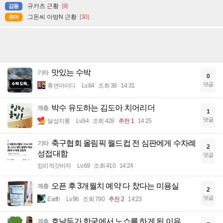
규카츠 근황
[8]
감동
그돈씨 아방N 근황
[30]
유머
맛있는 수박
기타
0
댓글
휴면아이디
Lv.84
조회 38
14:31
박수 유도하는 김도아 치어리더
계층
1
댓글
달섭지롱
Lv.94
조회 428
추천 1
14:25
축구협회 올림픽 월드컵 전 심판에게 수차례
기타
2
성접대함
댓글
킹리적갓비자
Lv.69
조회 410
14:24
오픈 후 3개월치 예약 다 찼다는 미용실
계층
2
댓글
Earth
Lv.96
조회 790
추천 2
14:23
호날두가 한국에서 노쇼를 하게 된 이유..
계층