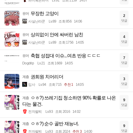
파이혹은파어
Lv.91
조회 1159
14:07
무장한 고양이
유머
2
댓글
사실난라쿤
Lv.89
조회 856
14:06
상의없이 안에 싸버린 남친
유머
4
댓글
사실난라쿤
Lv.89
조회 1756
14:05
축협 성접대 이슈...여초 반응 ㄷㄷㄷ
유머
7
댓글
Dogdrip
Lv.21
조회 1669
14:05
권희원 치어리더
계층
3
댓글
입사
Lv.94
조회 715
추천 1
14:05
ㅇㅎ?) 쓰레기집 청소하면 90% 확률로 나온
계층
9
다는 물건.
댓글
전자팔찌
Lv.93
조회 2016
14:02
ㅇㅎ?) 순수 골반 재능녀.
계층
9
댓글
전자팔찌
Lv.93
조회 2024
추천 3
14:00