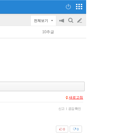
전체보기
공
검
글
지
색
10추글
on/off
쓰
기
새로고침
신고
|
공감 확인
0
0