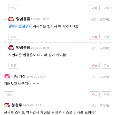
답글
0
0
양념통닭
26-05-21 16:25
신고
|
공감 확인
@토끼관절꺾기
쥐새끼는 반드시 때려죽여야함
답글
0
0
양념통닭
26-05-21 16:25
신고
|
공감 확인
사면해준 한동훈도 대가리 같이 깨야함
답글
0
0
버닝리전
26-05-20 17:08
신고
|
공감 확인
저래갖고 바뀌겠냐 ㅋㅋ
답글
1
0
청청루
26-05-20 17:22
신고
|
공감 확인
신세계 스벅도 역사인식 개선을 위해 리박스쿨 강사를 초빙하여