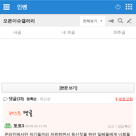
인벤
오픈이슈갤러리
전체보기
공
검
글
지
색
내글
내 댓글
10추글
on/off
쓰
기
[본문 보기]
댓글
(15)
등록순
|
최신순
새로고침
토토3
26-05-20 17:05
신고
|
공감 확인
온라인에서만 자기들끼리 자위하면서 등신짓을 하던 일베들에게 너희들