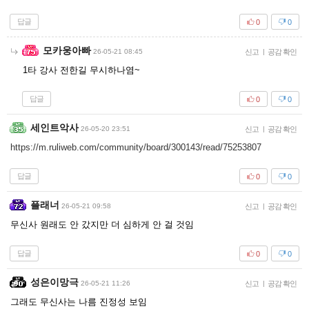
답글
0
0
모카웅아빠
26-05-21 08:45
신고
|
공감 확인
1타 강사 전한길 무시하나염~
답글
0
0
세인트악사
26-05-20 23:51
신고
|
공감 확인
https://m.ruliweb.com/community/board/300143/read/75253807
답글
0
0
플래너
26-05-21 09:58
신고
|
공감 확인
무신사 원래도 안 갔지만 더 심하게 안 걸 것임
답글
0
0
성은이망극
26-05-21 11:26
신고
|
공감 확인
그래도 무신사는 나름 진정성 보임