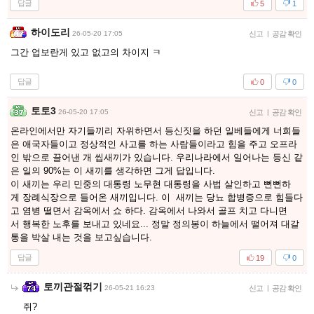
답글
5
1
하이도리
26-05-20 17:05
신고
|
공감 확인
그간 업보란게 있고 없고의 차이지 ㅋ
답글
0
0
토토3
26-05-20 17:05
신고
|
공감 확인
온라인에서만 자기들끼리 자위하면서 등신짓을 하던 일베들에게 너희들
은 애국자들이고 정상적인 사고를 하는 사람들이라고 힘을 주고 오프라
인 밖으로 끌어낸 개 씹새끼가 있습니다. 우리나라에서 일어나는 등신 같
은 일의 90%는 이 새끼를 생각하면 그게 답입니다.
이 새끼는 우리 민중의 대통령 노무현 대통령을 사법 살인하고 뻔뻔하
게 장례식장으로 들어온 새끼입니다. 이 새끼는 당뇨 합병증으로 힘들다
고 염병 떨면서 감옥에서 쇼 하다. 감옥에서 나와서 골프 치고 다니면
서 행복한 노후를 보내고 있네요... 정말 정의봉이 하늘에서 떨어져 대갈
통을 박살 내는 것을 보고싶습니다.
답글
19
0
토끼관절꺾기
26-05-21 16:23
신고
|
공감 확인
쥐?