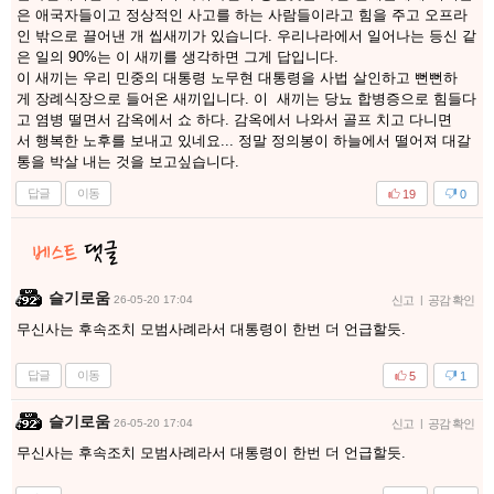
은 애국자들이고 정상적인 사고를 하는 사람들이라고 힘을 주고 오프라
인 밖으로 끌어낸 개 씹새끼가 있습니다. 우리나라에서 일어나는 등신 같
은 일의 90%는 이 새끼를 생각하면 그게 답입니다.
이 새끼는 우리 민중의 대통령 노무현 대통령을 사법 살인하고 뻔뻔하
게 장례식장으로 들어온 새끼입니다. 이 새끼는 당뇨 합병증으로 힘들다
고 염병 떨면서 감옥에서 쇼 하다. 감옥에서 나와서 골프 치고 다니면
서 행복한 노후를 보내고 있네요... 정말 정의봉이 하늘에서 떨어져 대갈
통을 박살 내는 것을 보고싶습니다.
답글
이동
19
0
슬기로움
26-05-20 17:04
신고
|
공감 확인
무신사는 후속조치 모범사례라서 대통령이 한번 더 언급할듯.
답글
이동
5
1
슬기로움
26-05-20 17:04
신고
|
공감 확인
무신사는 후속조치 모범사례라서 대통령이 한번 더 언급할듯.