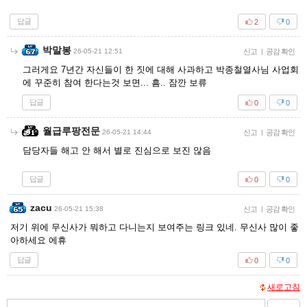
답글
2
0
박말봉
26-05-21 12:51
신고
|
공감 확인
그러게요 7년간 자신들이 한 짓에 대해 사과하고 박종철열사님 사업회
에 꾸준히 참여 한다는것 보면... 흠.. 잠깐 보류
답글
0
0
월급루팡전문
26-05-21 14:44
신고
|
공감 확인
담당자들 해고 안 해서 별로 진심으로 보진 않음
답글
0
0
zacu
26-05-21 15:38
신고
|
공감 확인
저기 위에 무신사가 뭐하고 다니는지 보여주는 링크 있네. 무신사 많이 좋
아하세요 에휴
답글
0
0
새로고침