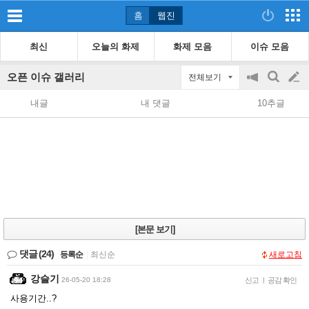
홈
웹진
최신
오늘의 화제
화제 모음
이슈 모음
오픈 이슈 갤러리
전체보기
공
검
글
지
색
내글
내 댓글
10추글
on/off
쓰
기
[본문 보기]
댓글
(24)
등록순
|
최신순
새로고침
강슬기
26-05-20 18:28
신고
|
공감 확인
사용기간..?