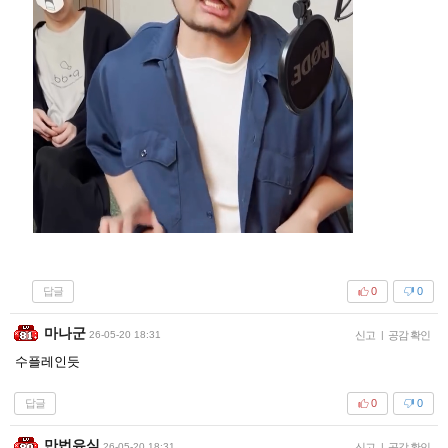
답글
0
0
마나군
26-05-20 18:31
신고
|
공감 확인
수플레인듯
답글
0
0
만법유심
26-05-20 18:31
신고
|
공감 확인