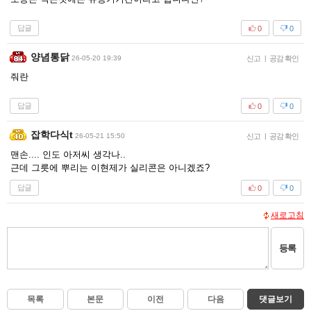
답글
0
0
양념통닭
26-05-20 19:39
신고
|
공감 확인
줘란
답글
0
0
잡학다식t
26-05-21 15:50
신고
|
공감 확인
맨손.... 인도 아저씨 생각나..
근데 그릇에 뿌리는 이현제가 실리콘은 아니겠죠?
답글
0
0
새로고침
등록
목록
본문
이전
다음
댓글보기