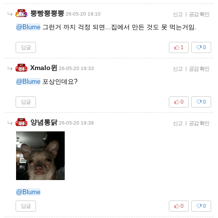
뿡빵뿡뿡뿡
26-05-20 19:10
신고
|
공감 확인
@Blume
그런거 까지 걱정 되면...집에서 만든 것도 못 먹는거임.
답글
1
0
Xmalo윈
26-05-20 19:33
신고
|
공감 확인
@Blume
포상인데요?
답글
0
0
양념통닭
26-05-20 19:39
신고
|
공감 확인
@Blume
답글
0
0