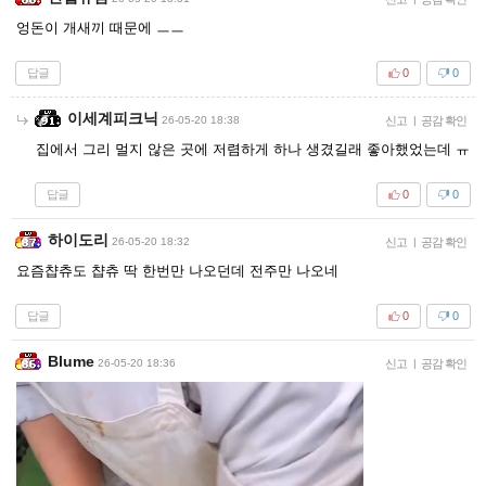
엉돈이 개새끼 때문에 ㅡㅡ
답글
0
0
이세계피크닉
26-05-20 18:38
신고
|
공감 확인
집에서 그리 멀지 않은 곳에 저렴하게 하나 생겼길래 좋아했었는데 ㅠ
답글
0
0
하이도리
26-05-20 18:32
신고
|
공감 확인
요즘챱츄도 챱츄 딱 한번만 나오던데 전주만 나오네
답글
0
0
Blume
26-05-20 18:36
신고
|
공감 확인