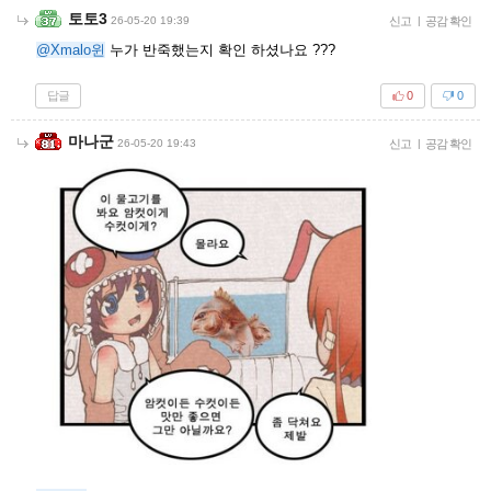
토토3
26-05-20 19:39
신고
|
공감 확인
@Xmalo윈
누가 반죽했는지 확인 하셨나요 ???
답글
0
0
마나군
26-05-20 19:43
신고
|
공감 확인