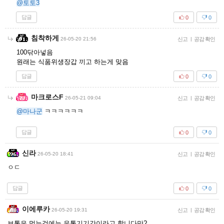
@토토3
답글
0
0
침착하게
26-05-20 21:56
신고
|
공감 확인
100닦아넣음
원래는 식품위생장갑 끼고 하는게 맞음
답글
0
0
마크로스F
26-05-21 09:04
신고
|
공감 확인
@마나군
ㅋㅋㅋㅋㅋㅋ
답글
0
0
신라
26-05-20 18:41
신고
|
공감 확인
ㅇㄷ
답글
0
0
이에루카
26-05-20 19:31
신고
|
공감 확인
보통은 먹는것에는 유통기기간이라고 합니다만?