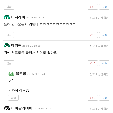
답글
2
0
비져레이
26-05-20 18:28
신고
|
공감 확인
노래 안나오는거 킹받네 ㅋㅋㅋㅋㅋㅋㅋㅋㅋㅋㅋ
답글
0
0
테리팍
26-05-20 18:29
신고
|
공감 확인
위에 건포도좀 올려서 먹어도 될까요
답글
0
0
불또롱
26-05-20 18:44
신고
|
공감 확인
어?
빅파이 아님??
답글
0
0
아이쨩기여어
26-05-20 18:29
신고
|
공감 확인