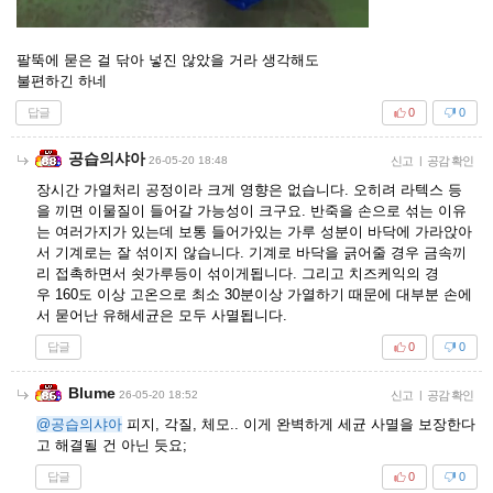
팔뚝에 묻은 걸 닦아 넣진 않았을 거라 생각해도
불편하긴 하네
답글
0
0
공습의샤아
26-05-20 18:48
신고
|
공감 확인
장시간 가열처리 공정이라 크게 영향은 없습니다. 오히려 라텍스 등
을 끼면 이물질이 들어갈 가능성이 크구요. 반죽을 손으로 섞는 이유
는 여러가지가 있는데 보통 들어가있는 가루 성분이 바닥에 가라앉아
서 기계로는 잘 섞이지 않습니다. 기계로 바닥을 긁어줄 경우 금속끼
리 접촉하면서 쇳가루등이 섞이게됩니다. 그리고 치즈케익의 경
우 160도 이상 고온으로 최소 30분이상 가열하기 때문에 대부분 손에
서 묻어난 유해세균은 모두 사멸됩니다.
답글
0
0
Blume
26-05-20 18:52
신고
|
공감 확인
@공습의샤아
피지, 각질, 체모.. 이게 완벽하게 세균 사멸을 보장한다
고 해결될 건 아닌 듯요;
답글
0
0