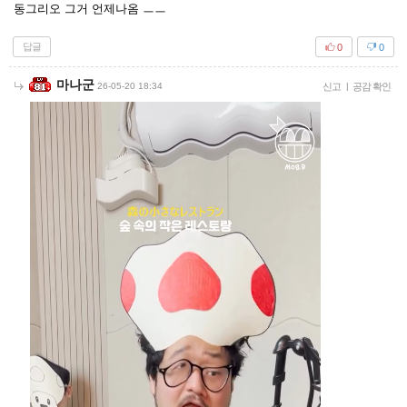
동그리오 그거 언제나옴 ㅡㅡ
답글
0
0
마나군
26-05-20 18:34
신고
|
공감 확인