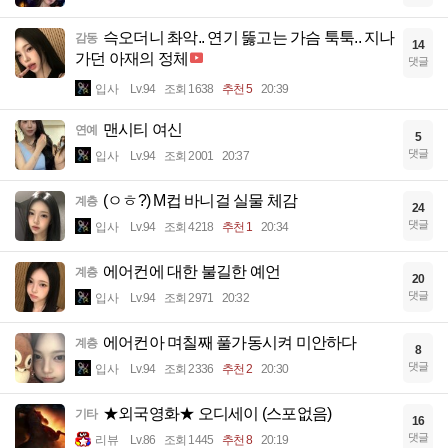
슥오더니 촤악.. 연기 뚫고는 가슴 툭툭.. 지나
감동
14
가던 아재의 정체
댓글
입사
Lv.94
조회 1638
추천 5
20:39
맨시티 여신
연예
5
댓글
입사
Lv.94
조회 2001
20:37
(ㅇㅎ?) M컵 바니걸 실물 체감
계층
24
댓글
입사
Lv.94
조회 4218
추천 1
20:34
에어컨에 대한 불길한 예언
계층
20
댓글
입사
Lv.94
조회 2971
20:32
에어컨아 며칠째 풀가동시켜 미안하다
계층
8
댓글
입사
Lv.94
조회 2336
추천 2
20:30
★외국영화★ 오디세이 (스포없음)
기타
16
댓글
리뷰
Lv.86
조회 1445
추천 8
20:19