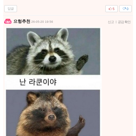
답글
5
0
으헝추천
26-05-20 19:56
신고
|
공감 확인