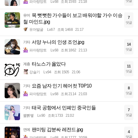
댓글
파아랑망토
Lv.68
조회 1593
21:18
목 뻣뻣한 가수들이 보고 배워야할 가수 이승
유머
7
철 마인드.jpg
댓글
유머발굴
Lv.67
조회 1468
21:17
서양 누나의 인생 조언.jpg
기타
14
댓글
파아랑망토
Lv.68
조회 1862
21:13
타노스가 옳았다
계층
11
댓글
강슬기
Lv.94
조회 1505
21:06
요즘 남자 인기 헤어컷 T0P10
기타
8
댓글
파아랑망토
Lv.68
조회 2114
21:03
태국 공항에서 민폐인 중국인들
기타
7
댓글
꿻뻵뗗
Lv.90
조회 1733
21:02
팬미팅 갑분싸 레전드.jpg
연예
4
댓글
파아랑망토
Lv.68
조회 1777
20:59