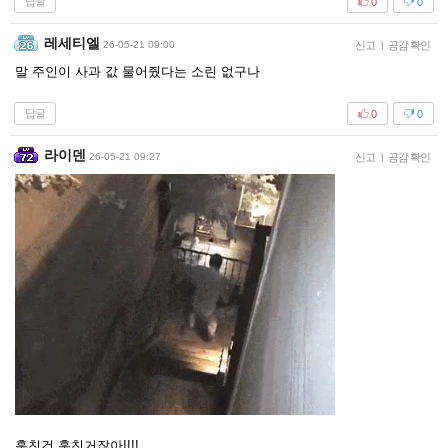
답글
0
0
레세티엘
26-05-21 09:00
신고
|
공감 확인
말 주인이 사과 값 물어줬다는 소린 없구나
답글
0
0
라이덴
26-05-21 09:27
신고
|
공감 확인
훔친건 훔친거잖아!!!!