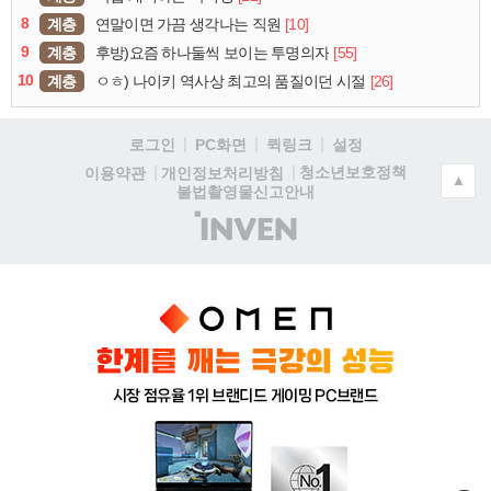
8
계층
[10]
연말이면 가끔 생각나는 직원
9
계층
[55]
후방)요즘 하나둘씩 보이는 투명의자
10
계층
[26]
ㅇㅎ) 나이키 역사상 최고의 품질이던 시절
로그인
PC화면
퀵링크
설정
청소년보호정책
이용약관
개인정보처리방침
▲
불법촬영물신고안내
(주)
인
벤