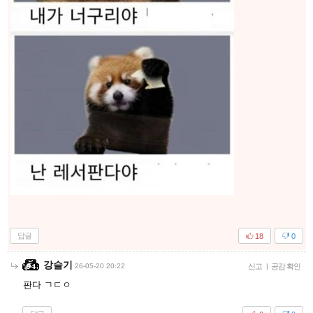
답글
18
0
강슬기
26-05-20 20:22
신고
|
공감 확인
판다 ㄱㄷㅇ