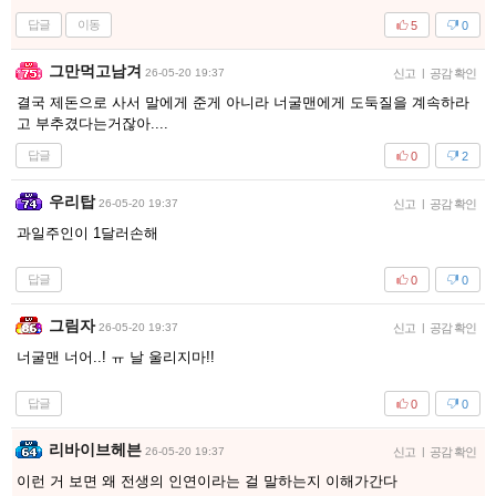
답글
이동
5
0
그만먹고남겨
26-05-20 19:37
신고
|
공감 확인
결국 제돈으로 사서 말에게 준게 아니라 너굴맨에게 도둑질을 계속하라
고 부추겼다는거잖아....
답글
0
2
우리탑
26-05-20 19:37
신고
|
공감 확인
과일주인이 1달러손해
답글
0
0
그림자
26-05-20 19:37
신고
|
공감 확인
너굴맨 너어..! ㅠ 날 울리지마!!
답글
0
0
리바이브헤븐
26-05-20 19:37
신고
|
공감 확인
이런 거 보면 왜 전생의 인연이라는 걸 말하는지 이해가간다