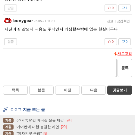
답글
0
1
bonygear
26-05-21 11:31
신고
|
공감 확인
사진이 ai 같으니 내용도 주작인지 의심할수밖에 없는 현실이구나
답글
0
0
새로고침
등록
목록
본문
이전
다음
댓글보기
ㅇㅇㄱ 지금 뜨는 글
(ㅇㅎ?) M컵 바니걸 실물 체감
[24]
계층
에어컨에 대한 불길한 예언
[20]
계층
"여자친구 구함"
[9]
계층