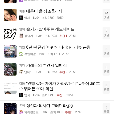
대운이 올 징조 5가지
계층
12
댓글
입사
Lv.94
조회 1509
20:59
슬기가 말아주는 레모네이드
연예
2
댓글
강슬기
Lv.94
조회 1034
추천 1
20:54
6년 된 폰겜 '바람의 나라: 연' 리뷰 근황
게임
6
댓글
큐땁이알
Lv.88
조회 1791
20:52
카레국의 ㅈ간지 열병식
기타
6
댓글
언데드
Lv.90
조회 1657
추천 2
20:52
“인형 같은 아이가 가라앉는데”…수심 3m 호
감동
8
수 뛰어든 60대 의인
댓글
입사
Lv.94
조회 1490
추천 5
20:51
정신과 의사가 그러더라.jpg
유머
5
댓글
파아랑망토
Lv.68
조회 1851
추천 1
20:46