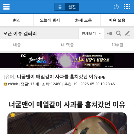
홈
웹진
최신
오늘의 화제
화제 모음
이슈 모음
오픈 이슈 갤러리
전체보기
공
검
글
지
색
내글
내 댓글
10추글
on/off
쓰
기
[유머]
너굴맨이 매일같이 사과를 훔쳐갔던 이유.jpg
ch9ok
댓글: 13 개
조회:
12480
추천:
19
2026-05-20 19:28:46