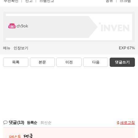
추천확인
신고
스팸신고
공유
스크랩
ch9ok
메뉴
인장보기
EXP 67%
목록
본문
이전
다음
댓글쓰기
댓글
(13)
등록순
|
최신순
새로고침