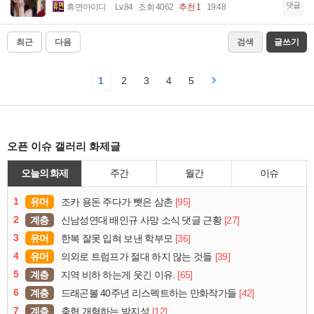
댓글
휴면아이디
Lv.84
조회 4062
추천 1
19:48
최근
다음
검색
글쓰기
1
2
3
4
5
오픈 이슈 갤러리 화제글
오늘의 화제
주간
월간
이슈
1
유머
[95]
조카 용돈 주다가 뺏은 삼촌
2
계층
[27]
신남성연대 배인규 사망 소식 댓글 근황
3
유머
[36]
한복 잘못 입혀 보낸 학부모
4
유머
[39]
의외로 트럼프가 절대 하지 않는 것들
5
계층
[65]
지역 비하 하는게 웃긴 이유.
6
계층
[42]
드래곤볼 40주년 리스펙트하는 만화작가들
7
계층
[12]
축협 개혁하는 박지성