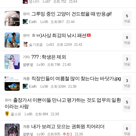
옆사마
Lv.87
조회 752
21:44
그루밍 중인 고양이 건드렸을 때 반응.gif
유머
5
댓글
Earth
Lv.96
조회 867
21:44
ㅎㅂ)사상 최강의 낚시 패션
유머
9
댓글
슬기로움
Lv.92
조회 1249
21:41
??? : 학생은 제외
기타
3
댓글
꿻뻵뗗
Lv.90
조회 796
21:40
직장인들이 여름철 많이 찾는다는 바닷가.jpg
계층
3
댓글
Earth
Lv.96
조회 1084
21:39
출장가서 이쁜이들 만나고 평가하는 것도 업무의 일환
유머
5
이라는 사람
댓글
풀소유
Lv.86
조회 894
21:38
내가 보려고 모으는 권희원 치어리더
계층
6
댓글
꿻뻵뗗
Lv.90
조회 805
추천 1
21:36