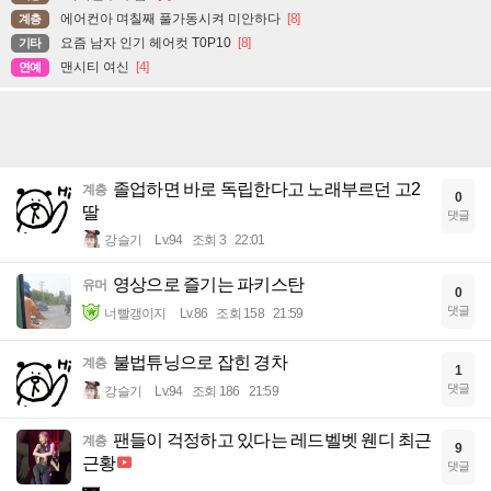
에어컨아 며칠째 풀가동시켜 미안하다
[8]
계층
요즘 남자 인기 헤어컷 T0P10
[8]
기타
맨시티 여신
[4]
연예
졸업하면 바로 독립한다고 노래부르던 고2
계층
0
딸
댓글
강슬기
Lv.94
조회 3
22:01
영상으로 즐기는 파키스탄
유머
0
댓글
너빨갱이지
Lv.86
조회 158
21:59
불법튜닝으로 잡힌 경차
계층
1
댓글
강슬기
Lv.94
조회 186
21:59
팬들이 걱정하고 있다는 레드벨벳 웬디 최근
계층
9
근황
댓글