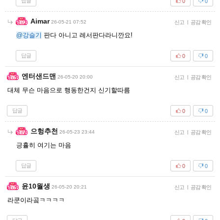
답글
0
0
Aimar
26-05-21 07:52
신고
|
공감 확인
@강슬기
판다 아니고 레서판다라니깐요!
답글
0
0
엔터샌드맨
26-05-20 20:00
신고
|
공감 확인
대체 무슨 마음으로 행동한건지 신기할따름
답글
0
0
으헝추천
26-05-23 23:44
신고
|
공감 확인
긍휼히 여기는 마음
답글
0
0
윤10월생
26-05-20 20:21
신고
|
공감 확인
라쿤이라곸ㅋㅋㅋㅋ