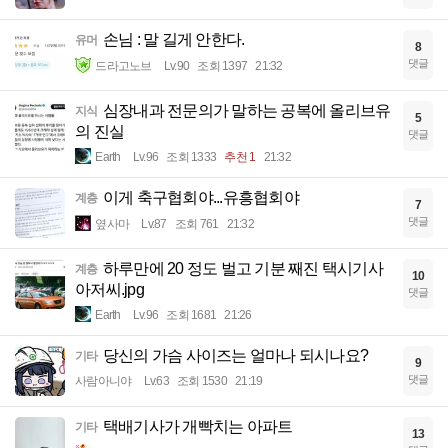
손님 : 말 길게 안한다.
유머
8
댓글
드라고노브
Lv.90
조회 1397
21:32
심장내과 전문의가 말하는 공복에 올리브유
지식
5
의 진실
댓글
Earth
Lv.96
조회 1333
추천 1
21:32
이게 축구협회야...유흥협회야
계층
7
댓글
옆사마
Lv.87
조회 761
21:32
하루만에 20 정도 벌고 기분 째진 택시기사
계층
10
아저씨.jpg
댓글
Earth
Lv.96
조회 1681
21:26
당신의 가슴 사이즈는 얼마나 되시나요?
기타
9
댓글
사람아니야
Lv.63
조회 1530
21:19
택배기사가 개빡치는 아파트
기타
13