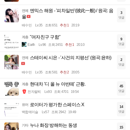
엔믹스 해원 - '피차일반'(彼此一般) / 원곡: 음
연예
3
율
댓글
배수민
Lv.35
조회 651
추천 1
20:19
"여자친구 구함"
계층
9
댓글
Earth
Lv.96
조회 2451
추천 1
20:10
스테이씨 시은 - '사건의 지평선' (원곡:윤하)
연예
2
댓글
배수민
Lv.35
조회 581
추천 2
20:05
현대차 '디 올 뉴 아반떼' 근황.
계층
45
댓글
전자팔찌
Lv.93
조회 4701
19:54
로이터가 평가한 스페이스 X
유머
14
댓글
백합에이슬
Lv.57
조회 2942
19:49
누나 화장 방해하는 동생
기타
15