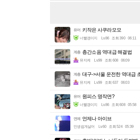
키작은 사쿠라모모
유머
너빨갱이지
Lv.86
조회 390
06:11
층간소음 역대급 해결법
계층
뮤지케
Lv.99
조회 608
06:09
대구->서울 운전한 역대급 
계층
뮤지케
Lv.99
조회 637
06:03
원피스 명작면?
유머
너빨갱이지
Lv.86
조회 608
05:58
언제나 아이브
연예
인생쉽게살어
Lv.60
조회 524
05:39