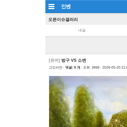
인벤
오픈이슈갤러리
내글
[유머]
방구 VS 소변
고도비만
댓글: 9 개
조회:
3888
2026-05-20 21: