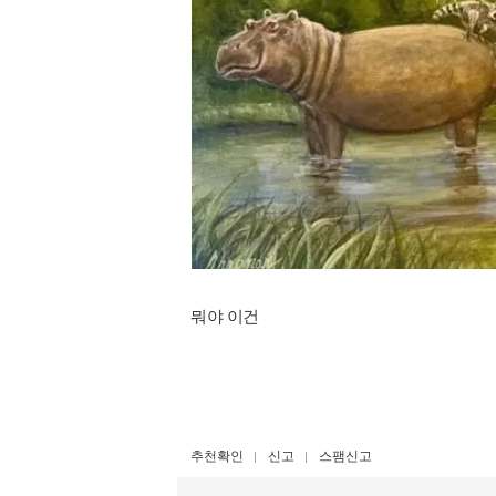
뭐야 이건
추천확인
신고
스팸신고