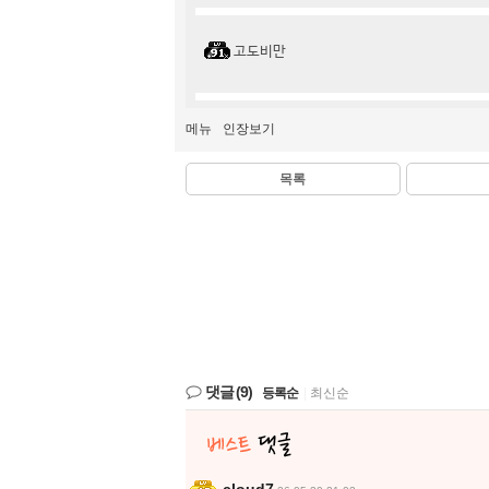
고도비만
메뉴
인장보기
목록
댓글
(9)
등록순
|
최신순
cloud7