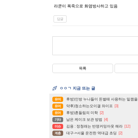
라쿤이 폭죽으로 화염방사하고 있음
답글
목록
ㅇㅇㄱ 지금 뜨는 글
후방)인방 누나들이 돈벌때 사용하는 밑캠을
유머
약후)청소하는오이갤 와이프
[3]
유머
후방)흔들림의 미학
[2]
유머
남은 케이크 보관 방법
[4]
기타
김용 : 정청래는 반명커밍아웃 해라
[12]
이슈
대구->서울 운전한 역대급 초딩
[2]
계층