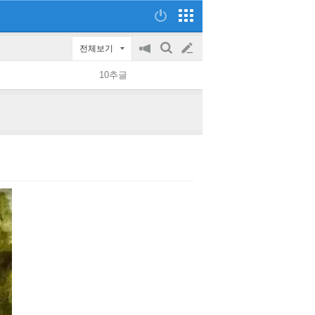
전체보기
공
검
글
지
색
10추글
on/off
쓰
기