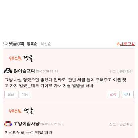
댓글
(23)
등록순
|
최신순
새로고침
많이슬프다
26-05-20 21:21
신고
|
공감 확인
그냥 사살 당했으면 좋겠다 진짜로 한번 세금 들여 구해주고 여권 뺏
고 가지 말랬는데도 기여코 가서 지랄 염병을 하네
답글
이동
8
1
고양이집사냥
26-05-20 21:08
신고
|
공감 확인
이적행위로 국적 박탈 해라