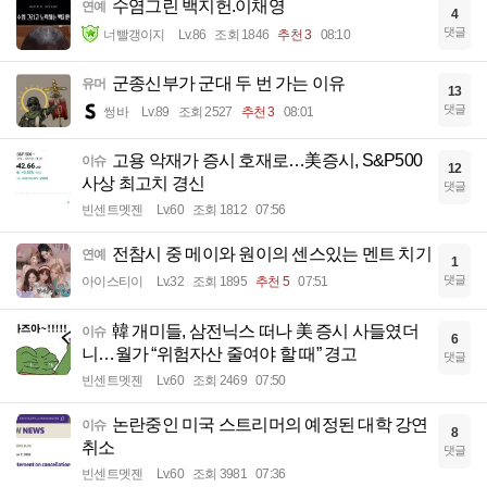
수염그린 백지헌.이채영
연예
4
댓글
너빨갱이지
Lv.86
조회 1846
추천 3
08:10
군종신부가 군대 두 번 가는 이유
유머
13
댓글
썽바
Lv.89
조회 2527
추천 3
08:01
고용 악재가 증시 호재로…美증시, S&P500
이슈
12
사상 최고치 경신
댓글
빈센트멧젠
Lv.60
조회 1812
07:56
전참시 중 메이와 원이의 센스있는 멘트 치기
연예
1
댓글
아이스티이
Lv.32
조회 1895
추천 5
07:51
韓 개미들, 삼전닉스 떠나 美 증시 사들였더
이슈
6
니…월가 “위험자산 줄여야 할 때” 경고
댓글
빈센트멧젠
Lv.60
조회 2469
07:50
논란중인 미국 스트리머의 예정된 대학 강연
이슈
8
취소
댓글
빈센트멧젠
Lv.60
조회 3981
07:36