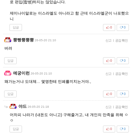
로 편입(합병)하지는 않았습니다.
제미나이말로는 이스라엘도 아니라고 함 근데 이스라엘군이 나포했으
니
답글
0
0
뿡빵뿡뿡뿡
26-05-20 21:10
신고
|
공감 확인
버려
답글
0
0
에궁이런
26-05-20 21:10
신고
|
공감 확인
왜가는거냐 도대체... 몇명한테 민폐를끼치는거야.,
답글
0
0
야드
26-05-20 21:18
신고
|
공감 확인
어차피 나라가 (내돈도 아니고) 구해줄거고, 내 개인의 만족을 위해 ㅇ
ㅇ
답글
0
0