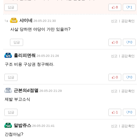
답글
8
1
샤이네
26-05-20 21:30
신고
|
공감 확인
사살 당하면 야당이 가만 있을까?
답글
0
0
홀리피면줘
26-05-20 21:26
신고
|
공감 확인
구조 비용 구상권 청구해라.
답글
0
0
근본의d점멸
26-05-20 21:29
신고
|
공감 확인
제발 부고소식
답글
1
0
말밥쥬스
26-05-20 21:41
신고
|
공감 확인
간첩아님?