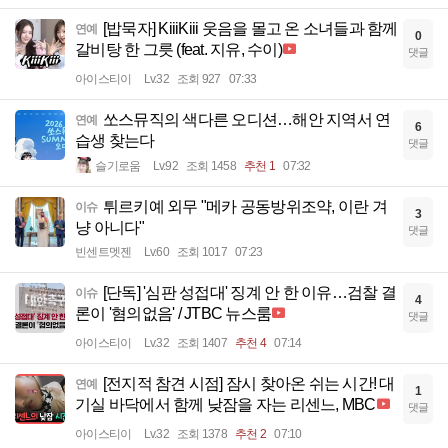
[밥묵자] KiiiKiii 웃음을 몰고 온 소녀들과 함께
연예
0
갈비탕 한 그릇 (feat. 지유, 수이)
댓글
아이스티이
Lv.32
조회 927
07:33
쏘스뮤직의 색다른 오디션…해안 지역서 연
연예
6
습생 찾는다
댓글
슬기로움
Lv.92
조회 1458
추천 1
07:32
튀르키예 외무 "메카 공동방위조약, 이란 겨
이슈
3
냥 아니다"
댓글
빈센트멧젠
Lv.60
조회 1017
07:23
[단독] '심판 성접대' 징계 안 한 이유…검찰 결
이슈
4
론이 '혐의없음' / JTBC 뉴스룸
댓글
아이스티이
Lv.32
조회 1407
추천 4
07:14
[전지적 참견 시점] 잠시 찾아온 쉬는 시간! 대
연예
1
기실 바닥에서 함께 낮잠을 자는 리센느, MBC
댓글
아이스티이
Lv.32
조회 1378
추천 2
07:10