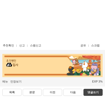
추천확인
신고
스팸신고
공유
스크랩
초 인벤인
입사
메뉴
인장보기
EXP 3%
목록
본문
이전
다음
댓글쓰기