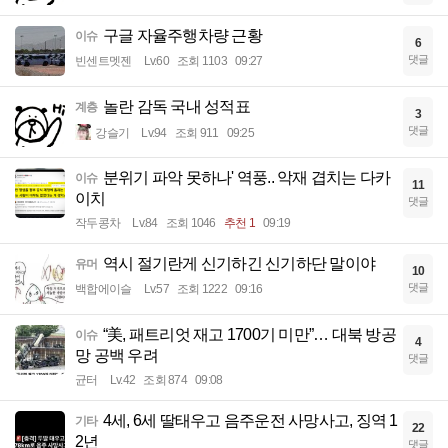
구글 자율주행차량 근황
이슈
6
댓글
빈센트멧젠
Lv.60
조회 1103
09:27
놀란 감독 국내 성적표
계층
3
댓글
강슬기
Lv.94
조회 911
09:25
분위기 파악 못하나' 역풍.. 악재 겹치는 다카
이슈
11
이치
댓글
작두콩차
Lv.84
조회 1046
추천 1
09:19
역시 절기란게 신기하긴 신기하단 말이야
유머
10
댓글
백합에이슬
Lv.57
조회 1222
09:16
“美, 패트리엇 재고 1700기 미만”… 대북 방공
이슈
4
망 공백 우려
댓글
균터
Lv.42
조회 874
09:08
4세, 6세 딸태우고 음주운전 사망사고, 징역 1
기타
22
2년
댓글