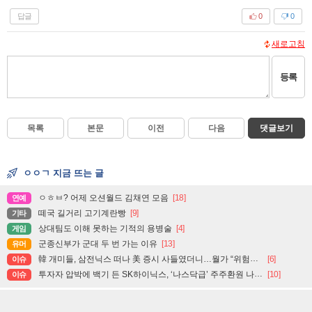
답글
0
0
새로고침
등록
목록
본문
이전
다음
댓글보기
ㅇㅇㄱ 지금 뜨는 글
ㅇㅎㅂ? 어제 오션월드 김채연 모음
[18]
연예
떼국 길거리 고기계란빵
[9]
기타
상대팀도 이해 못하는 기적의 용병술
[4]
게임
군종신부가 군대 두 번 가는 이유
[13]
유머
韓 개미들, 삼전닉스 떠나 美 증시 사들였더니…월가 “위험자산 줄여야 할 때” 경고
[6]
이슈
투자자 압박에 백기 든 SK하이닉스, ‘나스닥급’ 주주환원 나설까
[10]
이슈