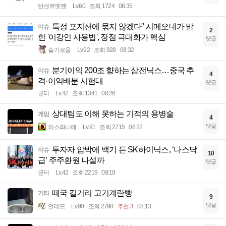
빈센트멧젠
Lv.60
조회 1724
08:35
특정 포지션에 묶지 않겠다" 시메오네가 밝
이슈
2
힌 '이강인 사용법', 장점 극대화가 핵심
댓글
슬기로움
Lv.92
조회 928
08:32
분기이익 200조 향하는 삼전닉스…중국 추
이슈
4
격·이익배분 시험대
댓글
균터
Lv.42
조회 1341
08:26
상대팀도 이해 못하는 기적의 용병술
게임
4
댓글
히스파니에
Lv.91
조회 2715
08:22
투자자 압박에 백기 든 SK하이닉스, ‘나스닥
이슈
10
급’ 주주환원 나설까
댓글
균터
Lv.42
조회 2219
08:18
떼국 길거리 고기계란빵
기타
9
댓글
언데드
Lv.90
조회 2798
추천 3
08:13