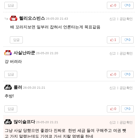
답글
0
0
헬리오스빈스
26-05-20 21:43
신고
|
공감 확인
배 꼬라지보면 일부러 잡혀서 언론타는게 목표같음
답글
1
0
사실난라쿤
26-05-20 21:20
신고
|
공감 확인
걍 버려라
답글
0
0
룰러
26-05-20 21:21
신고
|
공감 확인
추방!
답글
0
0
많이슬프다
26-05-20 21:21
신고
|
공감 확인
그냥 사살 당했으면 좋겠다 진짜로 한번 세금 들여 구해주고 여권 뺏
고 가지 말랬는데도 기여코 가서 지랄 염병을 하네