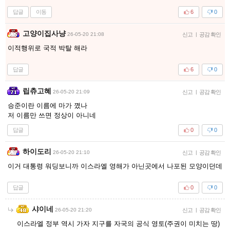
답글
이동
6
0
고양이집사냥
26-05-20 21:08
신고
|
공감 확인
이적행위로 국적 박탈 해라
답글
6
0
립츄고혜
26-05-20 21:09
신고
|
공감 확인
승준이란 이름에 마가 꼈나
저 이름만 쓰면 정상이 아니네
답글
0
0
하이도리
26-05-20 21:10
신고
|
공감 확인
이거 대통령 워딩보니까 이스라엘 영해가 아닌곳에서 나포된 모양이던데
답글
0
0
샤이네
26-05-20 21:20
신고
|
공감 확인
이스라엘 정부 역시 가자 지구를 자국의 공식 영토(주권이 미치는 땅)