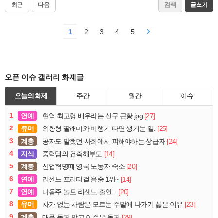
최근
다음
검색
글쓰기
1
2
3
4
5
오픈 이슈 갤러리 화제글
오늘의 화제
주간
월간
이슈
1
연예
[27]
현역 최고령 배우라는 신구 근황.jpg
2
유머
[25]
외향형 딸래미와 비행기 타면 생기는 일.
3
계층
[24]
공자도 말했던 사회에서 피해야하는 상급자
4
지식
[14]
중력댐의 건축해부도
5
계층
[20]
산업혁명때 영국 노동자 숙소
6
연예
[14]
리센느 프리티걸 음중 1위~
7
연예
[20]
다음주 놀토 리센느 출연...
8
유머
[23]
차가 없는 사람은 모르는 주말에 나가기 싫은 이유
9
계층
[29]
태풍 돌핀 말고 이주은 돌핀