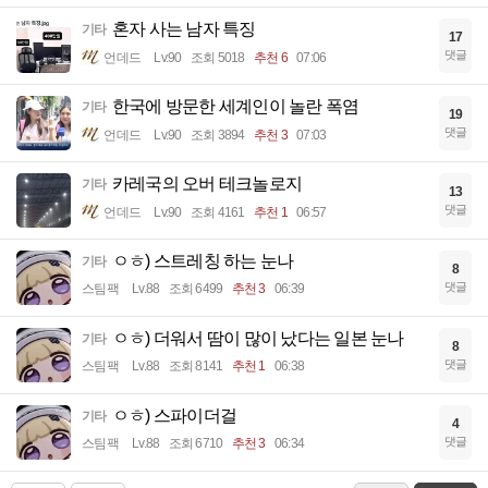
혼자 사는 남자 특징
기타
17
댓글
언데드
Lv.90
조회 5018
추천 6
07:06
한국에 방문한 세계인이 놀란 폭염
기타
19
댓글
언데드
Lv.90
조회 3894
추천 3
07:03
카레국의 오버 테크놀로지
기타
13
댓글
언데드
Lv.90
조회 4161
추천 1
06:57
ㅇㅎ) 스트레칭 하는 눈나
기타
8
댓글
스팀팩
Lv.88
조회 6499
추천 3
06:39
ㅇㅎ) 더워서 땀이 많이 났다는 일본 눈나
기타
8
댓글
스팀팩
Lv.88
조회 8141
추천 1
06:38
ㅇㅎ) 스파이더걸
기타
4
댓글
스팀팩
Lv.88
조회 6710
추천 3
06:34