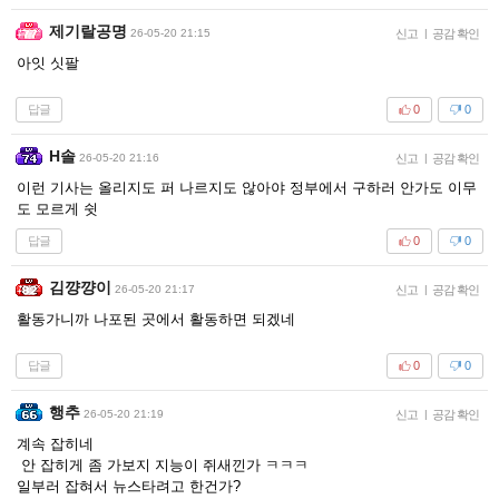
제기랄공명
26-05-20 21:15
신고
|
공감 확인
아잇 싯팔
답글
0
0
H솔
26-05-20 21:16
신고
|
공감 확인
이런 기사는 올리지도 퍼 나르지도 않아야 정부에서 구하러 안가도 이무
도 모르게 쉿
답글
0
0
김꺙꺙이
26-05-20 21:17
신고
|
공감 확인
활동가니까 나포된 곳에서 활동하면 되겠네
답글
0
0
행추
26-05-20 21:19
신고
|
공감 확인
계속 잡히네
안 잡히게 좀 가보지 지능이 쥐새낀가 ㅋㅋㅋ
일부러 잡혀서 뉴스타려고 한건가?