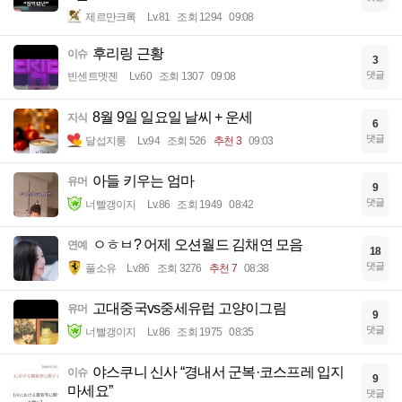
제르만크록
Lv.81
조회 1294
09:08
후리링 근황
이슈
3
댓글
빈센트멧젠
Lv.60
조회 1307
09:08
8월 9일 일요일 날씨 + 운세
지식
6
댓글
달섭지롱
Lv.94
조회 526
추천 3
09:03
아들 키우는 엄마
유머
9
댓글
너빨갱이지
Lv.86
조회 1949
08:42
ㅇㅎㅂ? 어제 오션월드 김채연 모음
연예
18
댓글
풀소유
Lv.86
조회 3276
추천 7
08:38
고대중국vs중세유럽 고양이그림
유머
9
댓글
너빨갱이지
Lv.86
조회 1975
08:35
야스쿠니 신사 “경내서 군복·코스프레 입지
이슈
9
마세요”
댓글