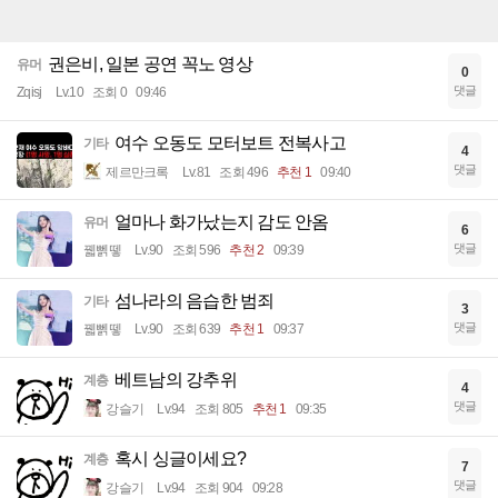
권은비, 일본 공연 꼭노 영상
유머
0
댓글
Zqisj
Lv.10
조회 0
09:46
여수 오동도 모터보트 전복사고
기타
4
댓글
제르만크록
Lv.81
조회 496
추천 1
09:40
얼마나 화가났는지 감도 안옴
유머
6
댓글
꿻뻵뗗
Lv.90
조회 596
추천 2
09:39
섬나라의 음습한 범죄
기타
3
댓글
꿻뻵뗗
Lv.90
조회 639
추천 1
09:37
베트남의 강추위
계층
4
댓글
강슬기
Lv.94
조회 805
추천 1
09:35
혹시 싱글이세요?
계층
7
댓글
강슬기
Lv.94
조회 904
09:28