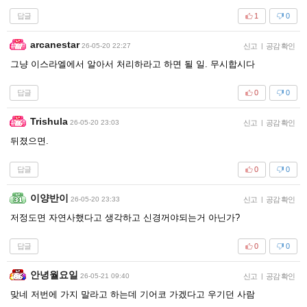
답글
1
0
arcanestar
26-05-20 22:27
신고
|
공감 확인
그냥 이스라엘에서 알아서 처리하라고 하면 될 일. 무시합시다
답글
0
0
Trishula
26-05-20 23:03
신고
|
공감 확인
뒤졌으면.
답글
0
0
이양반이
26-05-20 23:33
신고
|
공감 확인
저정도면 자연사했다고 생각하고 신경꺼야되는거 아닌가?
답글
0
0
안녕월요일
26-05-21 09:40
신고
|
공감 확인
맞네 저번에 가지 말라고 하는데 기어코 가겠다고 우기던 사람