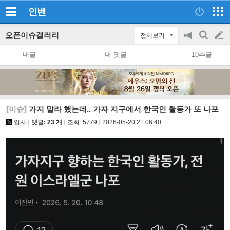
인벤
오픈이슈갤러리
전체보기
공
검
글
지
색
내글
내 댓글
10추글
on/off
쓰
기
[이슈]
가지 말라 했는데.. 가자 지구에서 한국인 활동가 또 나포
입사
댓글: 23 개
조회:
5779
2026-05-20 21:06:40