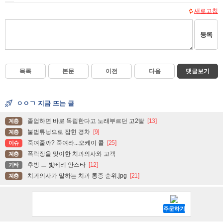
새로고침
등록
목록
본문
이전
다음
댓글보기
ㅇㅇㄱ 지금 뜨는 글
졸업하면 바로 독립한다고 노래부르던 고2딸
[13]
계층
불법튜닝으로 잡힌 경차
[9]
계층
죽여줄까? 죽여라...오케이 콜
[25]
이슈
폭락장을 맞이한 치과의사와 고객
계층
후방 ㅡ 빛베리 안스타
[12]
기타
치과의사가 말하는 치과 통증 순위.jpg
[21]
계층