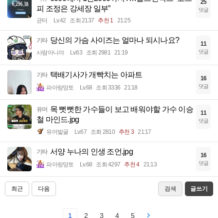
25
피 조정은 강세장 일부”
댓글
균터
Lv.42
조회 2137
추천 1
21:25
당신의 가슴 사이즈는 얼마나 되시나요?
기타
11
댓글
사람아니야
Lv.63
조회 2981
21:19
택배기사가 개빡치는 아파트
기타
16
댓글
파아랑망토
Lv.68
조회 3336
21:18
목 뻣뻣한 가수들이 보고 배워야할 가수 이승
유머
11
철 마인드.jpg
댓글
유머발굴
Lv.67
조회 2810
추천 3
21:17
서양 누나의 인생 조언.jpg
기타
16
댓글
파아랑망토
Lv.68
조회 4297
추천 4
21:13
최근
다음
검색
글쓰기
1
2
3
4
5