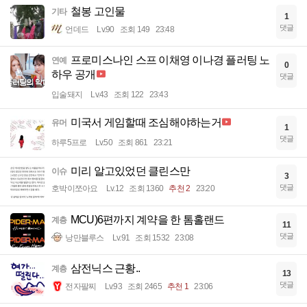
철봉 고인물
기타
1
댓글
언데드
Lv.90
조회 149
23:48
프로미스나인 스프 이채영 이나경 플러팅 노
연예
0
하우 공개
댓글
입술돼지
Lv.43
조회 122
23:43
미국서 게임할때 조심해야하는거
유머
1
댓글
하루5프로
Lv.50
조회 861
23:21
미리 알고있었던 클린스만
이슈
3
댓글
호박이쪼아요
Lv.12
조회 1360
추천 2
23:20
MCU)6편까지 계약을 한 톰홀랜드
계층
11
댓글
낭만블루스
Lv.91
조회 1532
23:08
삼전닉스 근황..
계층
13
댓글
전자팔찌
Lv.93
조회 2465
추천 1
23:06