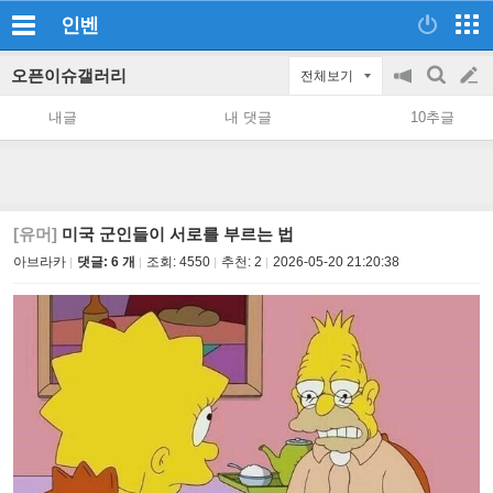
인벤
오픈이슈갤러리
전체보기
공
검
글
지
색
내글
내 댓글
10추글
on/off
쓰
기
[유머]
미국 군인들이 서로를 부르는 법
아브라카
댓글: 6 개
조회:
4550
추천:
2
2026-05-20 21:20:38