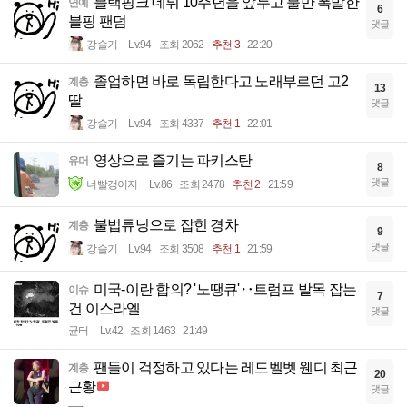
블랙핑크 데뷔 10주년을 앞두고 불만 폭발한
연예
6
블핑 팬덤
댓글
강슬기
Lv.94
조회 2062
추천 3
22:20
졸업하면 바로 독립한다고 노래부르던 고2
계층
13
딸
댓글
강슬기
Lv.94
조회 4337
추천 1
22:01
영상으로 즐기는 파키스탄
유머
8
댓글
너빨갱이지
Lv.86
조회 2478
추천 2
21:59
불법튜닝으로 잡힌 경차
계층
9
댓글
강슬기
Lv.94
조회 3508
추천 1
21:59
미국-이란 합의? '노땡큐'‥트럼프 발목 잡는
이슈
7
건 이스라엘
댓글
균터
Lv.42
조회 1463
21:49
팬들이 걱정하고 있다는 레드벨벳 웬디 최근
계층
20
근황
댓글