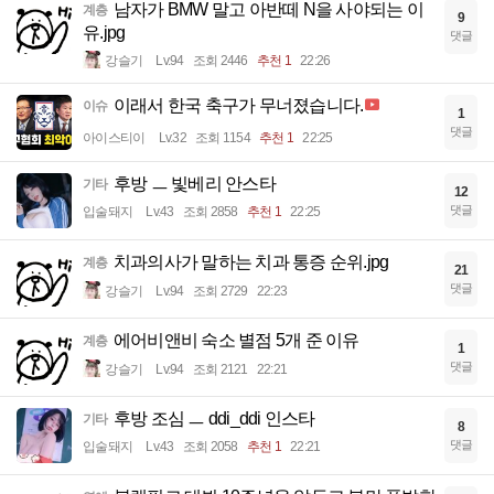
남자가 BMW 말고 아반떼 N을 사야되는 이
계층
9
유.jpg
댓글
강슬기
Lv.94
조회 2446
추천 1
22:26
이래서 한국 축구가 무너졌습니다.
이슈
1
댓글
아이스티이
Lv.32
조회 1154
추천 1
22:25
후방 ㅡ 빛베리 안스타
기타
12
댓글
입술돼지
Lv.43
조회 2858
추천 1
22:25
치과의사가 말하는 치과 통증 순위.jpg
계층
21
댓글
강슬기
Lv.94
조회 2729
22:23
에어비앤비 숙소 별점 5개 준 이유
계층
1
댓글
강슬기
Lv.94
조회 2121
22:21
후방 조심 ㅡ ddi_ddi 인스타
기타
8
댓글
입술돼지
Lv.43
조회 2058
추천 1
22:21