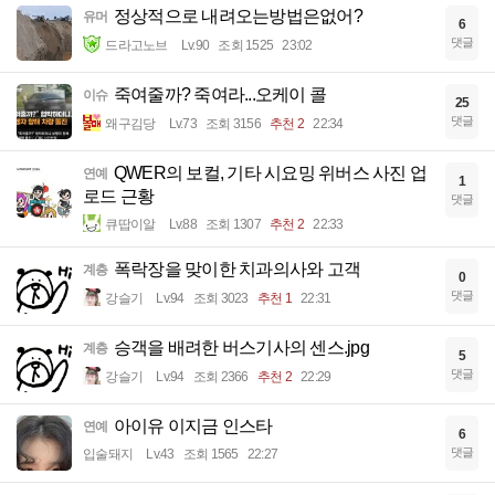
정상적으로 내려오는방법은없어?
유머
6
댓글
드라고노브
Lv.90
조회 1525
23:02
죽여줄까? 죽여라...오케이 콜
이슈
25
댓글
왜구김당
Lv.73
조회 3156
추천 2
22:34
QWER의 보컬, 기타 시요밍 위버스 사진 업
연예
1
로드 근황
댓글
큐땁이알
Lv.88
조회 1307
추천 2
22:33
폭락장을 맞이한 치과의사와 고객
계층
0
댓글
강슬기
Lv.94
조회 3023
추천 1
22:31
승객을 배려한 버스기사의 센스.jpg
계층
5
댓글
강슬기
Lv.94
조회 2366
추천 2
22:29
아이유 이지금 인스타
연예
6
댓글
입술돼지
Lv.43
조회 1565
22:27