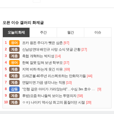
오픈 이슈 갤러리 화제글
오늘의 화제
주간
월간
이슈
1
유머
[97]
조카 용돈 주다가 뺏은 삼촌
2
계층
[27]
신남성연대 배인규 사망 소식 댓글 근황
3
계층
[14]
축협 개혁하는 박지성
4
유머
[37]
한복 잘못 입혀 보낸 학부모
5
계층
[69]
지역 비하 하는게 웃긴 이유.
6
계층
[44]
드래곤볼 40주년 리스펙트하는 만화작가들
7
계층
[10]
연말이면 가끔 생각나는 직원
8
감동
[9]
“인형 같은 아이가 가라앉는데”…수심 3m 호수 뛰어든 60대 의인
9
계층
[58]
후방)요즘 하나둘씩 보이는 투명의자
10
계층
[28]
ㅇㅎ) 나이키 역사상 최고의 품질이던 시절