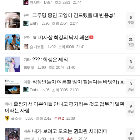
옆사마
Lv.87
조회 2283
21:44
그루밍 중인 고양이 건드렸을 때 반응.gif
유머
6
댓글
Earth
Lv.96
조회 2654
21:44
ㅎㅂ)사상 최강의 낚시 패션
유머
21
댓글
슬기로움
Lv.92
조회 6008
21:41
??? : 학생은 제외
기타
3
댓글
꿻뻵뗗
Lv.90
조회 2074
21:40
직장인들이 여름철 많이 찾는다는 바닷가.jpg
계층
3
댓글
Earth
Lv.96
조회 3005
21:39
출장가서 이쁜이들 만나고 평가하는 것도 업무의 일환
유머
9
이라는 사람
댓글
풀소유
Lv.86
조회 2612
추천 2
21:38
내가 보려고 모으는 권희원 치어리더
계층
9
댓글
꿻뻵뗗
Lv.90
조회 1935
추천 1
21:36