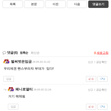
목록
본문
이전
다음
댓글쓰기
댓글
(6)
등록순
|
최신순
새로고침
벌써벗은임금
26-05-20 21:22
신고
|
공감 확인
우리에겐 빤스부라쟈 부대가 있다!
답글
0
0
페니로열티
26-05-20 21:24
신고
|
공감 확인
거기 해체됨
답글
0
0