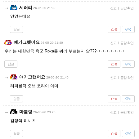
세러리
26-05-20 21:39
신고
|
공감 확인
있었는데요
답글
0
0
얘가그랬어요
26-05-20 21:40
신고
|
공감 확인
우리는 대한민국 육군 Roka를 뭐라 부르는지 앎???ㅋㅋㅋㅋㅋㅋㅋ
답글
0
0
얘가그랬어요
26-05-20 21:40
신고
|
공감 확인
리퍼블릭 오브 코리아 아미
답글
0
0
마블링
26-05-20 23:23
신고
|
공감 확인
검정색 티셔츠
답글
0
0