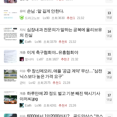
손님 : 말 길게 안한다.
유머
13
댓글
드라고노브
Lv.90
조회 3630
추천 1
21:32
심장내과 전문의가 말하는 공복에 올리브유
지식
14
의 진실
댓글
Earth
Lv.96
조회 3379
추천 6
21:32
이게 축구협회야...유흥협회야
계층
11
댓글
옆사마
Lv.87
조회 1827
추천 2
21:32
中 창신메모리, 애플 '공급 계약' 무산…"삼전
이슈
26
닉스보다 높은 가격 요구"
댓글
균터
Lv.42
조회 2575
추천 1
21:28
하루만에 20 정도 벌고 기분 째진 택시기사
계층
17
아저씨.jpg
댓글
Earth
Lv.96
조회 4261
추천 4
21:26
6000에서 1만2000까지?…골드만삭스 “코스
이슈