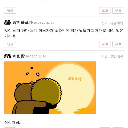
답글
0
0
많이슬프다
26-05-20 21:24
신고
|
공감 확인
많이 상대 하다 보니 이남자가 초짜인게 티가 났을거고 재대로 내상 입은
거지 뭐
답글
0
0
쾌변왕
26-05-20 21:24
신고
|
공감 확인
작성자님....