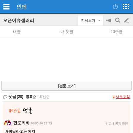
인벤
오픈이슈갤러리
전체보기
공
검
글
지
색
내글
내 댓글
10추글
on/off
쓰
기
[본문 보기]
댓글
(20)
등록순
|
최신순
새로고침
깐도리바
26-05-20 21:23
신고
|
공감 확인
바꿔달라고해야지