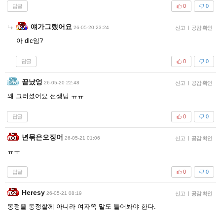
답글
0
0
얘가그랬어요
26-05-20 23:24
신고
|
공감 확인
아 dlc임?
답글
0
0
끝났엉
26-05-20 22:48
신고
|
공감 확인
왜 그러셨어요 선생님 ㅠㅠ
답글
0
0
년묶은오징어
26-05-21 01:06
신고
|
공감 확인
ㅠㅠ
답글
0
0
Heresy
26-05-21 08:19
신고
|
공감 확인
동정을 동정할께 아니라 여자쪽 말도 들어봐야 한다.