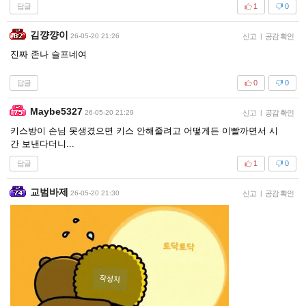
답글
1
0
김꺙꺙이
26-05-20 21:26
신고
|
공감 확인
진짜 존나 슬프네여
답글
0
0
Maybe5327
26-05-20 21:29
신고
|
공감 확인
키스방이 손님 못생겼으면 키스 안해줄려고 어떻게든 이빨까면서 시
간 보낸다더니...
답글
1
0
교범바제
26-05-20 21:30
신고
|
공감 확인