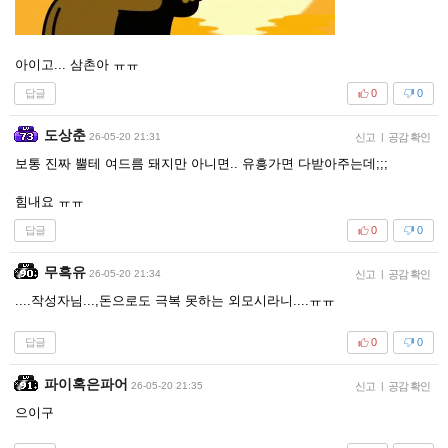
아이고... 삼촌아 ㅠㅠ
답글
0
0
도상춘
26-05-20 21:31
신고
|
공감 확인
보통 진짜 뿔테 여드름 돼지만 아니면.. 유흥가면 다받아주는데;;;
힘내요 ㅠㅠ
답글
0
0
무흑유
26-05-20 21:34
신고
|
공감 확인
....작성자님...,돈으로도 극복 못하는 외모시라니....ㅠㅠ
답글
0
0
파이혹은파어
26-05-20 21:35
신고
|
공감 확인
으이구