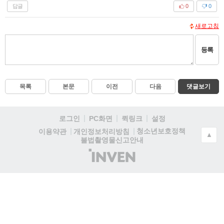
답글
0
0
새로고침
등록
목록
본문
이전
다음
댓글보기
로그인
PC화면
퀵링크
설정
청소년보호정책
이용약관
개인정보처리방침
▲
불법촬영물신고안내
(주)
인
벤