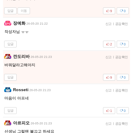
답글
이동
9
0
장예화
26-05-20 21:22
신고
|
공감 확인
작성자님 ㅜㅜ
답글
2
0
깐도리바
26-05-20 21:23
신고
|
공감 확인
바꿔달라고해야지
답글
9
0
Rosseti
26-05-20 21:23
신고
|
공감 확인
마음이 아프네
답글
1
0
아르피오
26-05-20 21:23
신고
|
공감 확인
선생님 그럴땐 불끄고 하세요