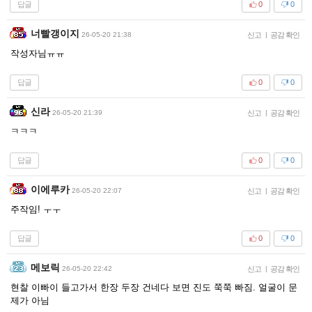
답글
0
0
너빨갱이지
26-05-20 21:38
신고
|
공감 확인
작성자님ㅠㅠ
답글
0
0
신라
26-05-20 21:39
신고
|
공감 확인
ㅋㅋㅋ
답글
0
0
이에루카
26-05-20 22:07
신고
|
공감 확인
주작임! ㅜㅜ
답글
0
0
메보릭
26-05-20 22:42
신고
|
공감 확인
현찰 이빠이 들고가서 한장 두장 건네다 보면 진도 쭉쭉 빠짐. 얼굴이 문
제가 아님